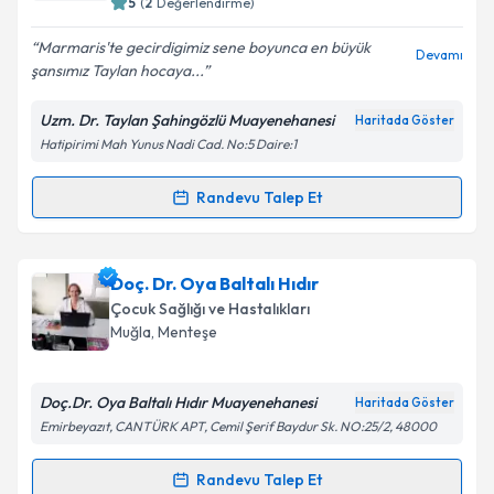
5
(
2
Değerlendirme)
Marmaris'te gecirdigimiz sene boyunca en büyük
Devamı
şansımız Taylan hocaya...
Uzm. Dr. Taylan Şahingözlü Muayenehanesi
Haritada Göster
Hatipirimi Mah Yunus Nadi Cad. No:5 Daire:1
Randevu Talep Et
Randevu Takvimi Talebi
Uzm. Dr. Taylan Şahingözlü
için randevu takvimi
Doç. Dr. Oya Baltalı Hıdır
talebi oluşturun. Size bu uzmandan randevu almanız
Çocuk Sağlığı ve Hastalıkları
için bir takvim hazırlandığında e-posta ile
Muğla
, Menteşe
bilgilendireceğiz.
E-posta Adresiniz
Doç.Dr. Oya Baltalı Hıdır Muayenehanesi
Haritada Göster
Emirbeyazıt, CANTÜRK APT, Cemil Şerif Baydur Sk. NO:25/2, 48000
Randevu Talep Et
Randevu Takvimi Talebi