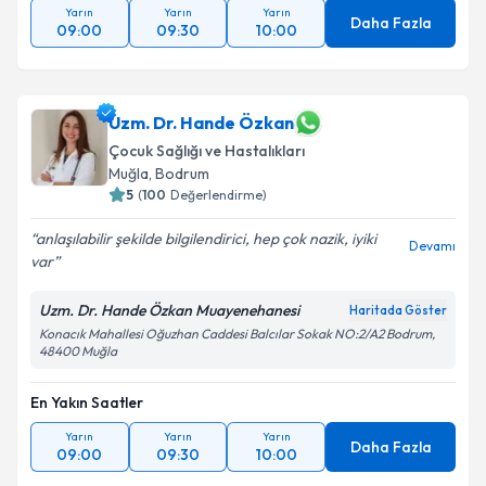
Yarın
Yarın
Yarın
Daha Fazla
09:00
09:30
10:00
Uzm. Dr. Hande Özkan
Çocuk Sağlığı ve Hastalıkları
Muğla
, Bodrum
5
(
100
Değerlendirme)
anlaşılabilir şekilde bilgilendirici, hep çok nazik, iyiki
Devamı
var
Uzm. Dr. Hande Özkan Muayenehanesi
Haritada Göster
Konacık Mahallesi Oğuzhan Caddesi Balcılar Sokak NO:2/A2 Bodrum,
48400 Muğla
En Yakın Saatler
Yarın
Yarın
Yarın
Daha Fazla
09:00
09:30
10:00