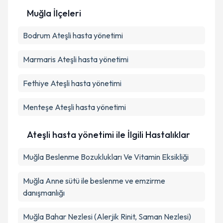
Muğla İlçeleri
Kişisel verilerimin işlenmesine ilişkin
Aydınlatma
Bodrum
Metni
Ateşli hasta yönetimi
'ni okudum ve kişisel verilerimin belirtilen
kapsamda işlenmesini kabul ediyorum.
Marmaris
Ateşli hasta yönetimi
Takvim Talebini Gönder
Fethiye
Ateşli hasta yönetimi
Menteşe
Ateşli hasta yönetimi
Ateşli hasta yönetimi ile İlgili Hastalıklar
Muğla Beslenme Bozuklukları Ve Vitamin Eksikliği
Muğla Anne sütü ile beslenme ve emzirme
danışmanlığı
Muğla Bahar Nezlesi (Alerjik Rinit, Saman Nezlesi)