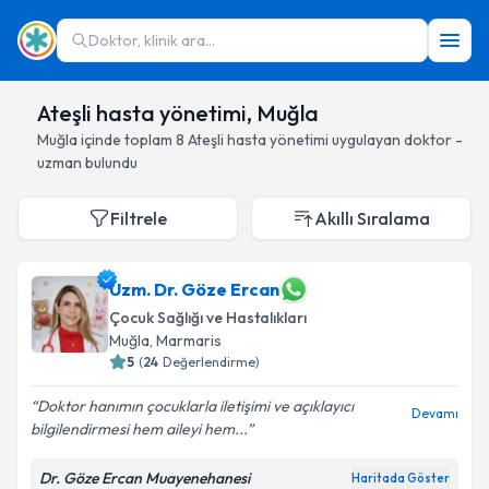
Doktor, klinik ara...
Ateşli hasta yönetimi, Muğla
Muğla
içinde toplam
8
Ateşli hasta yönetimi
uygulayan doktor -
uzman bulundu
Filtrele
Akıllı Sıralama
Uzm. Dr. Göze Ercan
Çocuk Sağlığı ve Hastalıkları
Muğla
, Marmaris
5
(
24
Değerlendirme)
Doktor hanımın çocuklarla iletişimi ve açıklayıcı
Devamı
bilgilendirmesi hem aileyi hem...
Dr. Göze Ercan Muayenehanesi
Haritada Göster