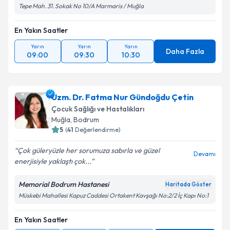
Tepe Mah. 31. Sokak No 10/A Marmaris / Muğla
En Yakın Saatler
Yarın
Yarın
Yarın
Daha Fazla
09:00
09:30
10:30
Uzm. Dr. Fatma Nur Gündoğdu Çetin
Çocuk Sağlığı ve Hastalıkları
Muğla
, Bodrum
5
(
41
Değerlendirme)
Çok güleryüzle her sorumuza sabırla ve güzel
Devamı
enerjisiyle yaklaştı çok...
Memorial Bodrum Hastanesi
Haritada Göster
Müskebi Mahallesi Kapuz Caddesi Ortakent Kavşağı No:2/2 İç Kapı No:1
En Yakın Saatler