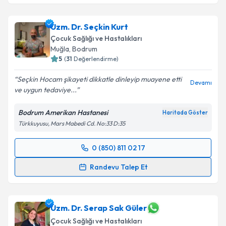
Uzm. Dr. Seçkin Kurt
Çocuk Sağlığı ve Hastalıkları
Muğla
, Bodrum
5
(
31
Değerlendirme)
Seçkin Hocam şikayeti dikkatle dinleyip muayene etti
Devamı
ve uygun tedaviye...
Bodrum Amerikan Hastanesi
Haritada Göster
Türkkuyusu, Mars Mabedi Cd. No:33 D:35
0 (850) 811 02 17
Randevu Takvimi Talebi
Randevu Talep Et
Uzm. Dr. Seçkin Kurt
için randevu takvimi talebi
oluşturun. Size bu uzmandan randevu almanız için bir
takvim hazırlandığında e-posta ile bilgilendireceğiz.
Uzm. Dr. Serap Sak Güler
Çocuk Sağlığı ve Hastalıkları