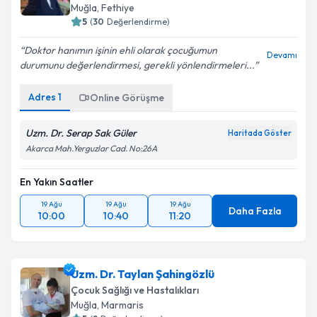
E-posta Adresiniz
Muğla
, Fethiye
5
(
30
Değerlendirme)
Doktor hanımın işinin ehli olarak çocuğumun
Devamı
durumunu değerlendirmesi, gerekli yönlendirmeleri...
Kişisel verilerimin işlenmesine ilişkin
Aydınlatma
Metni
'ni okudum ve kişisel verilerimin belirtilen
Adres
1
Online Görüşme
kapsamda işlenmesini kabul ediyorum.
Uzm. Dr. Serap Sak Güler
Haritada Göster
Takvim Talebini Gönder
Akarca Mah.Yerguzlar Cad. No:26A
En Yakın Saatler
19 Ağu
19 Ağu
19 Ağu
Daha Fazla
10:00
10:40
11:20
Uzm. Dr. Taylan Şahingözlü
Çocuk Sağlığı ve Hastalıkları
Muğla
, Marmaris