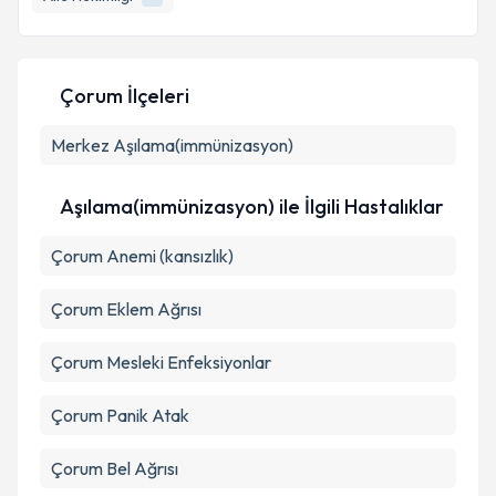
E-posta Adresiniz
Çorum İlçeleri
Kişisel verilerimin işlenmesine ilişkin
Aydınlatma
Merkez
Metni
Aşılama(immünizasyon)
'ni okudum ve kişisel verilerimin belirtilen
kapsamda işlenmesini kabul ediyorum.
Aşılama(immünizasyon) ile İlgili Hastalıklar
Takvim Talebini Gönder
Çorum Anemi (kansızlık)
Çorum Eklem Ağrısı
Çorum Mesleki Enfeksiyonlar
Çorum Panik Atak
Çorum Bel Ağrısı