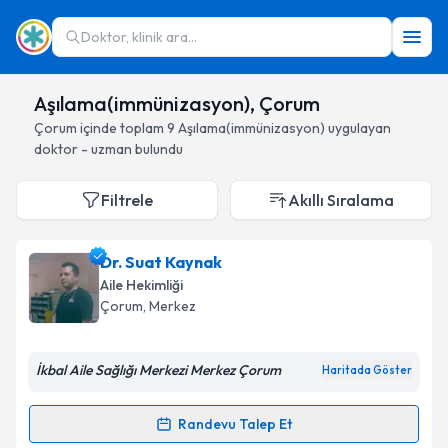
Doktor, klinik ara...
Aşılama(immünizasyon), Çorum
Çorum
içinde toplam
9
Aşılama(immünizasyon)
uygulayan
doktor - uzman bulundu
Filtrele
Akıllı Sıralama
Dr. Suat Kaynak
Aile Hekimliği
Çorum
, Merkez
İkbal Aile Sağlığı Merkezi Merkez Çorum
Haritada Göster
Randevu Talep Et
Randevu Takvimi Talebi