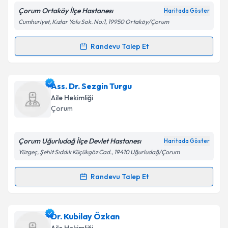
Çorum Ortaköy İlçe Hastanesı
Haritada Göster
Kişisel verilerimin işlenmesine ilişkin
Aydınlatma
Cumhuriyet, Kızlar Yolu Sok. No:1, 19950 Ortaköy/Çorum
Metni
'ni okudum ve kişisel verilerimin belirtilen
kapsamda işlenmesini kabul ediyorum.
Randevu Talep Et
Randevu Takvimi Talebi
Takvim Talebini Gönder
Uzm. Dr. Caner Araz
için randevu takvimi talebi
Ass. Dr. Sezgin Turgu
oluşturun. Size bu uzmandan randevu almanız için bir
Aile Hekimliği
takvim hazırlandığında e-posta ile bilgilendireceğiz.
Çorum
E-posta Adresiniz
Çorum Uğurludağ İlçe Devlet Hastanesı
Haritada Göster
Yüzgeç, Şehit Sıddık Küçükgöz Cad., 19410 Uğurludağ/Çorum
Kişisel verilerimin işlenmesine ilişkin
Aydınlatma
Randevu Talep Et
Randevu Takvimi Talebi
Metni
'ni okudum ve kişisel verilerimin belirtilen
kapsamda işlenmesini kabul ediyorum.
Ass. Dr. Sezgin Turgu
için randevu takvimi talebi
Dr. Kubilay Özkan
oluşturun. Size bu uzmandan randevu almanız için bir