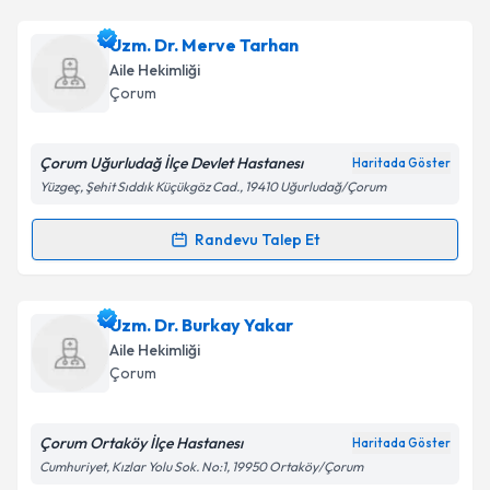
kapsamda işlenmesini kabul ediyorum.
Dr. Metin Çıtak
için randevu takvimi talebi oluşturun.
Uzm. Dr. Merve Tarhan
Size bu uzmandan randevu almanız için bir takvim
Takvim Talebini Gönder
Aile Hekimliği
hazırlandığında e-posta ile bilgilendireceğiz.
Çorum
E-posta Adresiniz
Çorum Uğurludağ İlçe Devlet Hastanesı
Haritada Göster
Yüzgeç, Şehit Sıddık Küçükgöz Cad., 19410 Uğurludağ/Çorum
Kişisel verilerimin işlenmesine ilişkin
Aydınlatma
Randevu Talep Et
Randevu Takvimi Talebi
Metni
'ni okudum ve kişisel verilerimin belirtilen
kapsamda işlenmesini kabul ediyorum.
Uzm. Dr. Merve Tarhan
için randevu takvimi talebi
Uzm. Dr. Burkay Yakar
oluşturun. Size bu uzmandan randevu almanız için bir
Takvim Talebini Gönder
Aile Hekimliği
takvim hazırlandığında e-posta ile bilgilendireceğiz.
Çorum
E-posta Adresiniz
Çorum Ortaköy İlçe Hastanesı
Haritada Göster
Cumhuriyet, Kızlar Yolu Sok. No:1, 19950 Ortaköy/Çorum