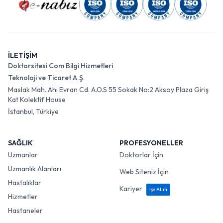
İLETİŞİM
Doktorsitesi Com Bilgi Hizmetleri
Teknoloji ve Ticaret A.Ş.
Maslak Mah. Ahi Evran Cd. A.O.S 55 Sokak No:2 Aksoy Plaza Giriş
Kat Kolektif House
İstanbul, Türkiye
SAĞLIK
PROFESYONELLER
Uzmanlar
Doktorlar İçin
Uzmanlık Alanları
Web Siteniz İçin
Hastalıklar
Kariyer
İşe Alım
Hizmetler
Hastaneler