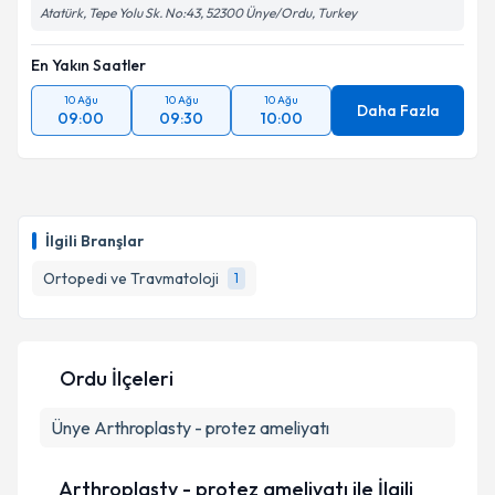
Atatürk, Tepe Yolu Sk. No:43, 52300 Ünye/Ordu, Turkey
En Yakın Saatler
10 Ağu
10 Ağu
10 Ağu
Daha Fazla
09:00
09:30
10:00
İlgili Branşlar
Ortopedi ve Travmatoloji
1
Ordu İlçeleri
Ünye
Arthroplasty - protez ameliyatı
Arthroplasty - protez ameliyatı ile İlgili