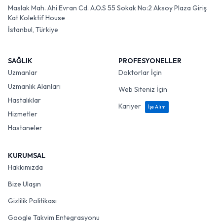
Maslak Mah. Ahi Evran Cd. A.O.S 55 Sokak No:2 Aksoy Plaza Giriş
Kat Kolektif House
İstanbul, Türkiye
SAĞLIK
PROFESYONELLER
Uzmanlar
Doktorlar İçin
Uzmanlık Alanları
Web Siteniz İçin
Hastalıklar
Kariyer
İşe Alım
Hizmetler
Hastaneler
KURUMSAL
Hakkımızda
Bize Ulaşın
Gizlilik Politikası
Google Takvim Entegrasyonu