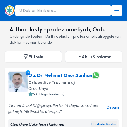
Doktor, klinik ara...
Arthroplasty - protez ameliyatı, Ordu
Ordu
içinde toplam
1
Arthroplasty - protez ameliyatı
uygulayan
doktor - uzman bulundu
Filtrele
Akıllı Sıralama
Op. Dr. Mehmet Onur Sarıhan
Ortopedi ve Travmatoloji
Ordu
, Ünye
5
(
1
Değerlendirme)
Annemin bel fıtığı şikayetleri artık dayanılmaz hale
Devamı
gelmişti. Yürümekte, oturup...
Özel Ünye Çakırtepe Hastanesi
Haritada Göster