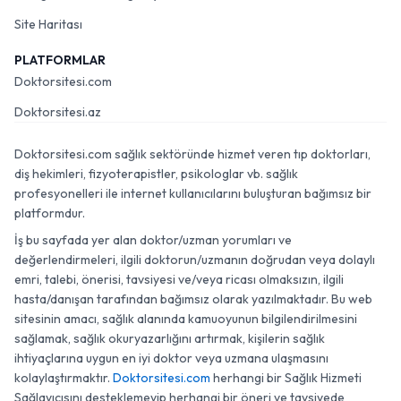
Site Haritası
PLATFORMLAR
Doktorsitesi.com
Doktorsitesi.az
Doktorsitesi.com sağlık sektöründe hizmet veren tıp doktorları,
diş hekimleri, fizyoterapistler, psikologlar vb. sağlık
profesyonelleri ile internet kullanıcılarını buluşturan bağımsız bir
platformdur.
İş bu sayfada yer alan doktor/uzman yorumları ve
değerlendirmeleri, ilgili doktorun/uzmanın doğrudan veya dolaylı
emri, talebi, önerisi, tavsiyesi ve/veya ricası olmaksızın, ilgili
hasta/danışan tarafından bağımsız olarak yazılmaktadır. Bu web
sitesinin amacı, sağlık alanında kamuoyunun bilgilendirilmesini
sağlamak, sağlık okuryazarlığını artırmak, kişilerin sağlık
ihtiyaçlarına uygun en iyi doktor veya uzmana ulaşmasını
kolaylaştırmaktır.
Doktorsitesi.com
herhangi bir Sağlık Hizmeti
Sağlayıcısını desteklemeyip herhangi bir öneri ve tavsiyede