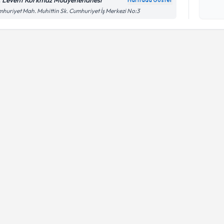
. Levent Korkmaz Muayenehanesi
Haritada Göster
Kişisel
huriyet Mah. Muhittin Sk. Cumhuriyet İş Merkezi No:3
okudum
işlenm