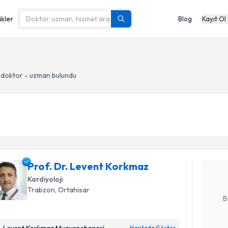
ikler
Blog
Kayıt Ol
 doktor - uzman bulundu
Randevu T
Prof. Dr.
oluşturun. 
Prof. Dr. Levent Korkmaz
hazırlandığ
Kardiyoloji
E-posta Ad
Trabzon
, Ortahisar
B