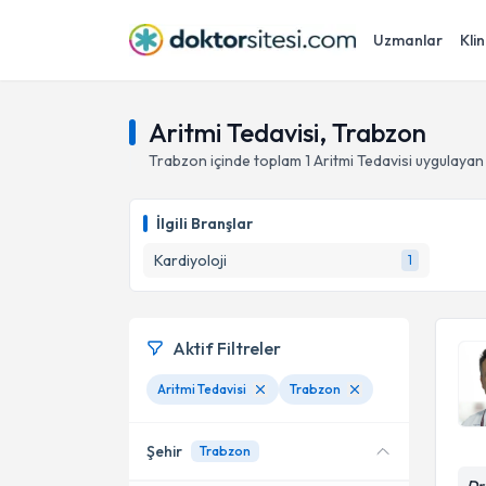
Uzmanlar
Klin
Aritmi Tedavisi, Trabzon
Trabzon
içinde toplam
1
Aritmi Tedavisi
uygulayan
İlgili Branşlar
Kardiyoloji
1
Aktif Filtreler
Aritmi Tedavisi
Trabzon
Şehir
Trabzon