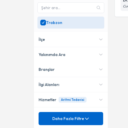
Dr
Cum
Trabzon
İlçe
Yakınımda Ara
Branşlar
Konumuma yakın uzmanları
Ortahisar
göster
İlgi Alanları
Hizmetler
Aritmi Tedavisi
Kardiyoloji
Mezuniyet
Ablasyon işlemleri
Daha Fazla Filtre