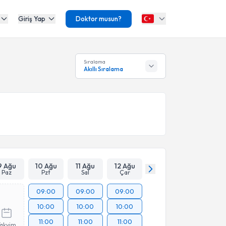
Giriş Yap
Doktor musun?
Sıralama
Akıllı Sıralama
9 Ağu
10 Ağu
11 Ağu
12 Ağu
Paz
Pzt
Sal
Çar
09:00
09:00
09:00
10:00
10:00
10:00
11:00
11:00
11:00
Takvim