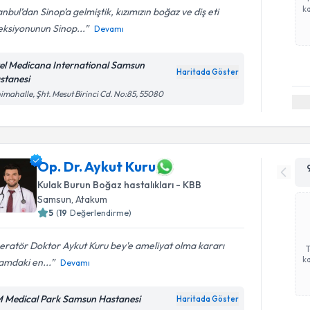
ka
anbul’dan Sinop’a gelmiştik, kızımızın boğaz ve diş eti
eksiyonunun Sinop...
Devamı
el Medicana International Samsun
Haritada Göster
stanesi
imahalle, Şht. Mesut Birinci Cd. No:85, 55080
Op. Dr. Aykut Kuru
Kulak Burun Boğaz hastalıkları - KBB
Samsun
, Atakum
5
(
19
Değerlendirme)
ratör Doktor Aykut Kuru bey'e ameliyat olma kararı
ka
amdaki en...
Devamı
 Medical Park Samsun Hastanesi
Haritada Göster