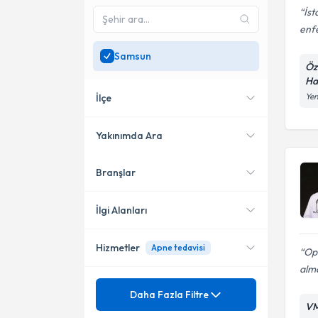
İst
enf
Samsun
Öz
Ha
Yen
İlçe
Yakınımda Ara
Branşlar
Konumuma yakın uzmanları
Atakum
göster
Canik
İlgi Alanları
Hizmetler
Apne tedavisi
Kulak Burun Boğaz hastalıkları
Ope
- KBB
alm
Mezuniyet
Ağız-Boğaz-Yutak
Daha Fazla Filtre
VM