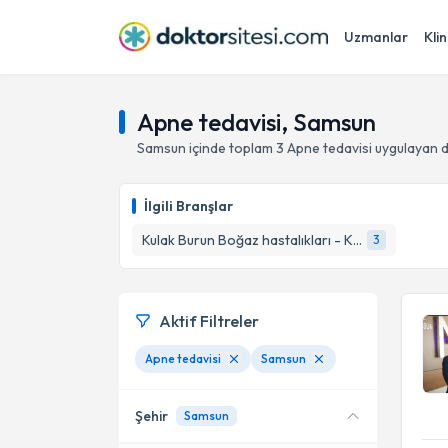
Uzmanlar
Klin
Apne tedavisi, Samsun
Samsun
içinde toplam
3
Apne tedavisi
uygulayan d
İlgili Branşlar
Kulak Burun Boğaz hastalıkları - KBB
3
Aktif Filtreler
Apne tedavisi
Samsun
Şehir
Samsun