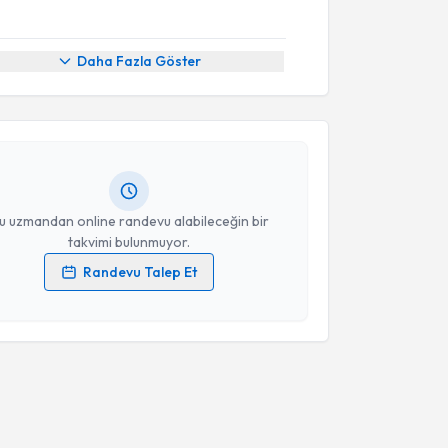
akvimi Talebi
Daha Fazla Göster
ehmet Fatih Sönmez
için randevu takvimi talebi
Size bu uzmandan randevu almanız için bir takvim
ında e-posta ile bilgilendireceğiz.
resiniz
u uzmandan online randevu alabileceğin bir
takvimi bulunmuyor.
Randevu Talep Et
 verilerimin işlenmesine ilişkin
Aydınlatma Metni
'ni
 ve kişisel verilerimin belirtilen kapsamda
esini kabul ediyorum.
Takvim Talebini Gönder