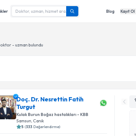
ikler
Blog
Kayıt Ol
oktor - uzman bulundu
Doç. Dr. Nesrettin Fatih
Turgut
Kulak Burun Boğaz hastalıkları - KBB
Samsun
, Canik
5
(
333
Değerlendirme)