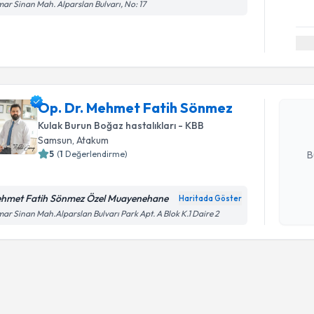
ar Sinan Mah. Alparslan Bulvarı, No: 17
Randevu T
Op. Dr. M
oluşturun. 
Op. Dr. Mehmet Fatih Sönmez
hazırlandığ
Kulak Burun Boğaz hastalıkları - KBB
E-posta Ad
Samsun
, Atakum
5
(
1
Değerlendirme)
B
hmet Fatih Sönmez Özel Muayenehane
Haritada Göster
Kişisel
ar Sinan Mah.Alparslan Bulvarı Park Apt. A Blok K.1 Daire 2
okudum
işlenm