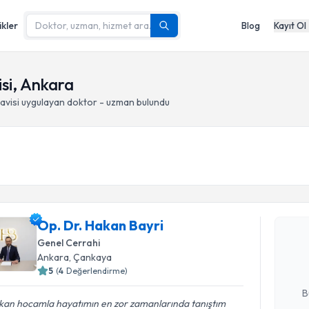
ikler
Blog
Kayıt Ol
isi, Ankara
avisi
uygulayan doktor - uzman bulundu
Randevu T
Op. Dr. H
Op. Dr. Hakan Bayri
bu uzmandan
Genel Cerrahi
posta ile bi
Ankara
, Çankaya
5
(
4
Değerlendirme)
E-posta Ad
B
kan hocamla hayatımın en zor zamanlarında tanıştım