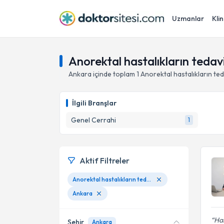
Uzmanlar
Klin
Anorektal hastalıkların tedav
Ankara
içinde toplam
1
Anorektal hastalıkların ted
İlgili Branşlar
Genel Cerrahi
1
Aktif Filtreler
Anorektal hastalıkların tedavisi
Ankara
Ha
Şehir
Ankara