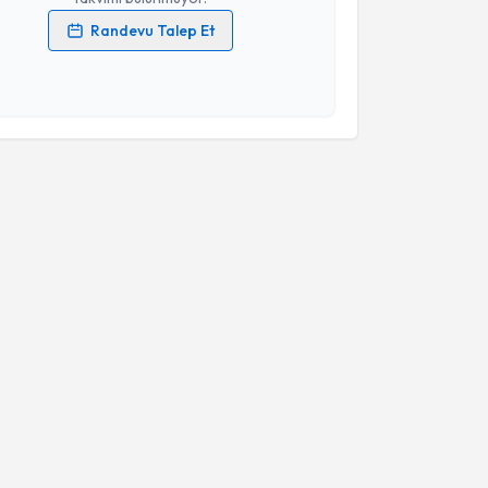
Randevu Talep Et
 verilerimin işlenmesine ilişkin
Aydınlatma Metni
'ni
 ve kişisel verilerimin belirtilen kapsamda
esini kabul ediyorum.
Takvim Talebini Gönder