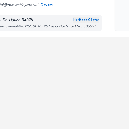
alığımın artık yeter...
Devamı
Kişisel
okudum
. Dr. Hakan BAYRİ
Haritada Göster
işlenm
tafa Kemal Mh. 2156. Sk. No: 20 Cassanita Plaza D:No:5, 06530