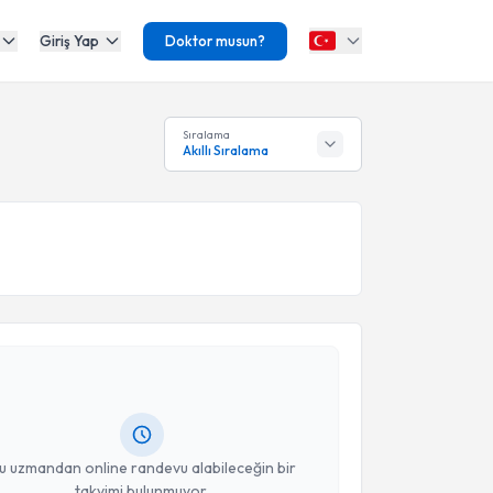
Giriş Yap
Doktor musun?
Sıralama
Akıllı Sıralama
akvimi Talebi
akan Bayri
için randevu takvimi talebi oluşturun. Size
 randevu almanız için bir takvim hazırlandığında e-
lgilendireceğiz.
resiniz
u uzmandan online randevu alabileceğin bir
takvimi bulunmuyor.