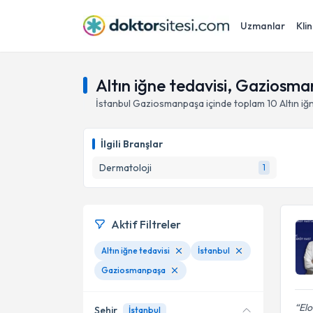
Uzmanlar
Klin
Altın iğne tedavisi, Gaziosma
İstanbul
Gaziosmanpaşa
içinde toplam
10
Altın iğ
İlgili Branşlar
Dermatoloji
1
Aktif Filtreler
Altın iğne tedavisi
İstanbul
Gaziosmanpaşa
El
Şehir
İstanbul