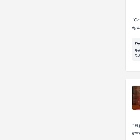
Ort
ilgili
De
Bah
D:
Yeş
gerç