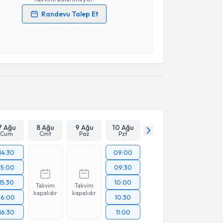
Randevu Talep Et
 verilerimin işlenmesine ilişkin
Aydınlatma Metni
'ni
 ve kişisel verilerimin belirtilen kapsamda
esini kabul ediyorum.
Takvim Talebini Gönder
7 Ağu
8 Ağu
9 Ağu
10 Ağu
Cum
Cmt
Paz
Pzt
14:30
09:00
15:00
09:30
15:30
10:00
Takvim
Takvim
kapalıdır
kapalıdır
16:00
10:30
16:30
11:00