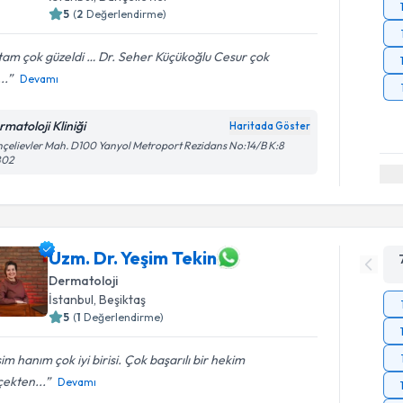
5
(
2
Değerlendirme)
am çok güzeldi … Dr. Seher Küçükoğlu Cesur çok
...
Devamı
rmatoloji Kliniği
Haritada Göster
çelievler Mah. D100 Yanyol Metroport Rezidans No:14/B K:8
802
Uzm. Dr. Yeşim Tekin
Dermatoloji
İstanbul
, Beşiktaş
5
(
1
Değerlendirme)
im hanım çok iyi birisi. Çok başarılı bir hekim
ekten...
Devamı