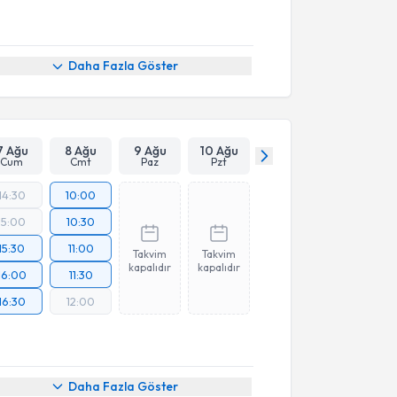
Daha Fazla Göster
7 Ağu
8 Ağu
9 Ağu
10 Ağu
Cum
Cmt
Paz
Pzt
14:30
10:00
15:00
10:30
15:30
11:00
Takvim
Takvim
kapalıdır
kapalıdır
16:00
11:30
16:30
12:00
Daha Fazla Göster