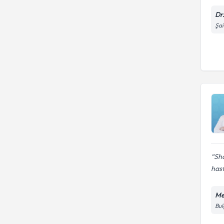
Dr
Şai
Sh
hast
Me
Bul