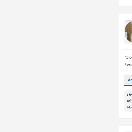
Dok
kend
A
Uz
Mu
Mua