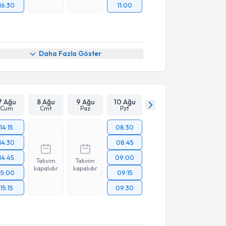
16:30
11:00
Daha Fazla Göster
7 Ağu
8 Ağu
9 Ağu
10 Ağu
Cum
Cmt
Paz
Pzt
14:15
08:30
14:30
08:45
14:45
09:00
Takvim
Takvim
kapalıdır
kapalıdır
15:00
09:15
15:15
09:30