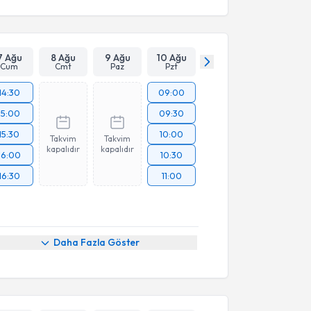
7 Ağu
8 Ağu
9 Ağu
10 Ağu
Cum
Cmt
Paz
Pzt
14:30
09:00
15:00
09:30
15:30
10:00
Takvim
Takvim
kapalıdır
kapalıdır
16:00
10:30
16:30
11:00
Daha Fazla Göster