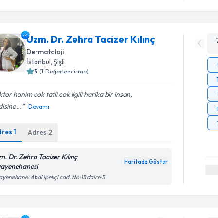
Uzm. Dr. Zehra Tacizer Kılınç
Dermatoloji
İstanbul
, Şişli
5
(
1
Değerlendirme)
tor hanim cok tatli cok ilgili harika bir insan,
isine...
Devamı
dres
1
Adres
2
m. Dr. Zehra Tacizer Kılınç
Haritada Göster
ayenehanesi
yenehane: Abdi ipekçi cad. No:15 daire:5