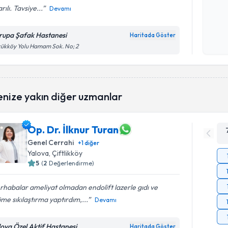
rılı. Tavsiye...
Devamı
Kişisel
okudum
rupa Şafak Hastanesi
Haritada Göster
işlenm
ükköy Yolu Hamam Sok. No; 2
enize yakın diğer uzmanlar
Op. Dr. İlknur Turan
Genel Cerrahi
+
1
diğer
Yalova
, Çiftlikköy
5
(
2
Değerlendirme)
habalar ameliyat olmadan endolift lazerle gıdı ve
me sıkılaştırma yaptırdım,...
Devamı
lova Özel Aktif Hastanesi
Haritada Göster