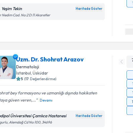
. Yeşim Tekin
Haritada Göster
r Nedim Cad. No:2 D:11 Akaretler
Uzm. Dr. Shohrat Arazov
Dermatoloji
İstanbul
, Üsküdar
5
(
17
Değerlendirme)
ohrat bey formasyonu ve uzmanlığı dışında hakikaten
aya güven veren,...
Devamı
dipol Üniversitesi Çamlıca Hastanesi
Haritada Göster
gurlu, Alemdağ Cd No:100, 34696