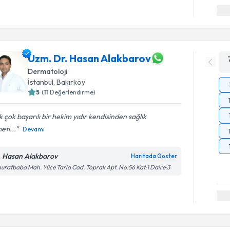
Uzm. Dr. Hasan Alakbarov
Dermatoloji
İstanbul
, Bakırköy
5
(
11
Değerlendirme)
 çok başarılı bir hekim yıdır kendisinden sağlık
eti...
Devamı
. Hasan Alakbarov
Haritada Göster
uratbaba Mah. Yüce Tarla Cad. Toprak Apt. No:56 Kat:1 Daire:3
Randevu T
Uzm. Dr. 