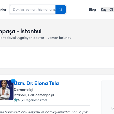
ikler
Blog
Kayıt Ol
npaşa - İstanbul
ne tedavisi
uygulayan doktor - uzman bulundu
Randevu T
Uzm. Dr. 
Uzm. Dr. Elona Tula
bu uzmandan
Dermatoloji
posta ile bi
İstanbul
, Gaziosmanpaşa
5
(
2
Değerlendirme)
E-posta Ad
B
ona hanıma dudak dolgusu ve botox yaptırdım.Sonuç çok