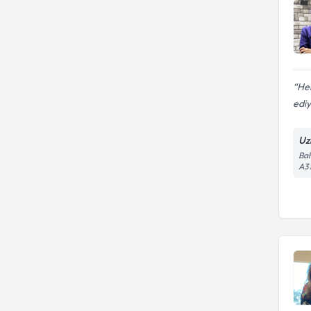
He
edi
Uz
Bah
A3 