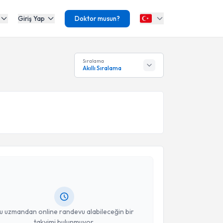
Giriş Yap
Doktor musun?
Sıralama
Akıllı Sıralama
akvimi Talebi
Elona Tula
için randevu takvimi talebi oluşturun. Size
 randevu almanız için bir takvim hazırlandığında e-
lgilendireceğiz.
resiniz
u uzmandan online randevu alabileceğin bir
takvimi bulunmuyor.