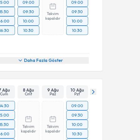
15:00
09:00
09:00
15:30
09:30
09:30
Takvim
kapalıdır
16:00
10:00
10:00
16:30
10:30
10:30
Daha Fazla Göster
7 Ağu
8 Ağu
9 Ağu
10 Ağu
Cum
Cmt
Paz
Pzt
14:30
09:00
15:00
09:30
15:30
10:00
Takvim
Takvim
kapalıdır
kapalıdır
16:00
10:30