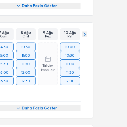
Daha Fazla Göster
7 Ağu
8 Ağu
9 Ağu
10 Ağu
Cum
Cmt
Paz
Pzt
14:30
10:30
10:00
15:00
11:00
10:30
15:30
11:30
11:00
Takvim
kapalıdır
16:00
12:00
11:30
16:30
12:30
12:00
akvimi Talebi
Daha Fazla Göster
Hamide Tuna
için randevu takvimi talebi oluşturun.