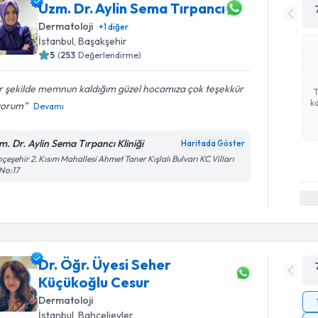
Uzm. Dr. Aylin Sema Tırpancı
Dermatoloji
+
1
diğer
İstanbul
, Başakşehir
5
(
253
Değerlendirme)
r şekilde memnun kaldığım güzel hocamıza çok teşekkür
ka
yorum
Devamı
m. Dr. Aylin Sema Tırpancı Kliniği
Haritada Göster
çeşehir 2. Kısım Mahallesi Ahmet Taner Kışlalı Bulvarı KC Vilları
No:17
Dr. Öğr. Üyesi Seher
Küçükoğlu Cesur
Dermatoloji
İstanbul
, Bahçelievler