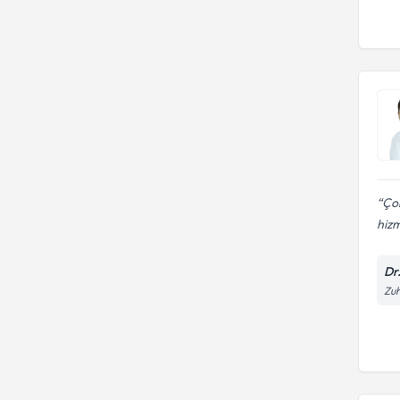
Çok
hizm
Dr
Zuh