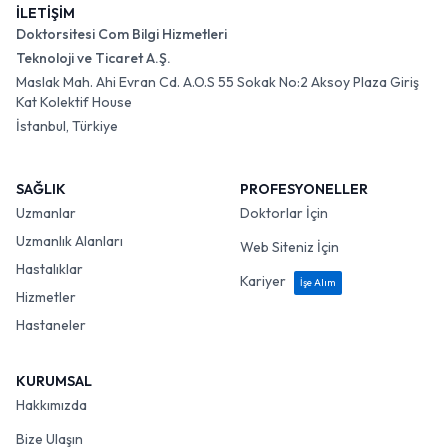
İLETİŞİM
Doktorsitesi Com Bilgi Hizmetleri
Teknoloji ve Ticaret A.Ş.
Maslak Mah. Ahi Evran Cd. A.O.S 55 Sokak No:2 Aksoy Plaza Giriş
Kat Kolektif House
İstanbul, Türkiye
SAĞLIK
PROFESYONELLER
Uzmanlar
Doktorlar İçin
Uzmanlık Alanları
Web Siteniz İçin
Hastalıklar
Kariyer
İşe Alım
Hizmetler
Hastaneler
KURUMSAL
Hakkımızda
Bize Ulaşın