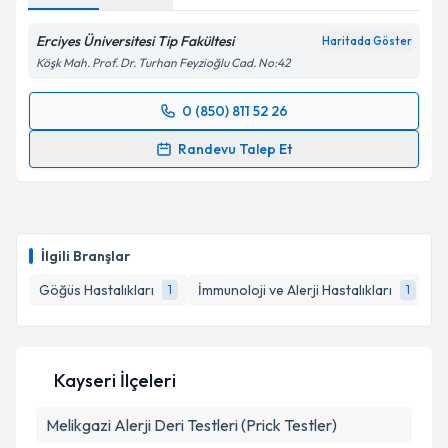
Erciyes Üniversitesi Tip Fakültesi
Haritada Göster
Köşk Mah. Prof. Dr. Turhan Feyzioğlu Cad. No:42
0 (850) 811 52 26
Randevu Takvimi Talebi
Randevu Talep Et
Prof. Dr. İnsu Yılmaz MD, PhD
için randevu takvimi
talebi oluşturun. Size bu uzmandan randevu almanız
için bir takvim hazırlandığında e-posta ile
bilgilendireceğiz.
İlgili Branşlar
E-posta Adresiniz
Göğüs Hastalıkları
İmmunoloji ve Alerji Hastalıkları
1
1
Kayseri İlçeleri
Kişisel verilerimin işlenmesine ilişkin
Aydınlatma
Metni
'ni okudum ve kişisel verilerimin belirtilen
Melikgazi
Alerji Deri Testleri (Prick Testler)
kapsamda işlenmesini kabul ediyorum.