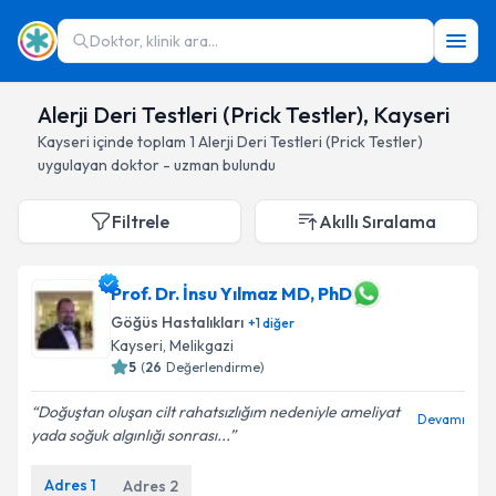
Doktor, klinik ara...
Alerji Deri Testleri (Prick Testler), Kayseri
Kayseri
içinde toplam
1
Alerji Deri Testleri (Prick Testler)
uygulayan doktor - uzman bulundu
Filtrele
Akıllı Sıralama
Prof. Dr. İnsu Yılmaz MD, PhD
Göğüs Hastalıkları
+
1
diğer
Kayseri
, Melikgazi
5
(
26
Değerlendirme)
Doğuştan oluşan cilt rahatsızlığım nedeniyle ameliyat
Devamı
yada soğuk algınlığı sonrası...
Adres
1
Adres
2