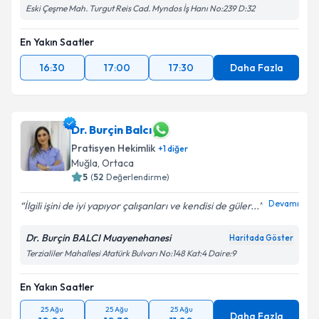
Eski Çeşme Mah. Turgut Reis Cad. Myndos İş Hanı No:239 D:32
En Yakın Saatler
16:30
17:00
17:30
Daha Fazla
Dr. Burçin Balcı
Pratisyen Hekimlik
+
1
diğer
Muğla
, Ortaca
5
(
52
Değerlendirme)
Devamı
İlgili işini de iyi yapıyor çalışanları ve kendisi de güler...
Dr. Burçin BALCI Muayenehanesi
Haritada Göster
Terzialiler Mahallesi Atatürk Bulvarı No:148 Kat:4 Daire:9
En Yakın Saatler
25 Ağu
25 Ağu
25 Ağu
Daha Fazla