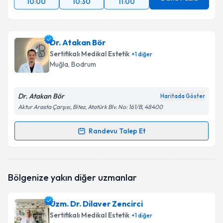
10:00
10:30
11:00
Dr. Atakan Bör
Sertifikalı Medikal Estetik
+
1
diğer
Muğla
, Bodrum
Dr. Atakan Bör
Haritada Göster
Aktur Arasta Çarşısı, Bitez, Atatürk Blv. No: 161/B, 48400
Randevu Talep Et
Randevu Takvimi Talebi
Dr. Atakan Bör
için randevu takvimi talebi oluşturun.
Bölgenize yakın diğer uzmanlar
Size bu uzmandan randevu almanız için bir takvim
hazırlandığında e-posta ile bilgilendireceğiz.
Uzm. Dr. Dilaver Zencirci
E-posta Adresiniz
Sertifikalı Medikal Estetik
+
1
diğer