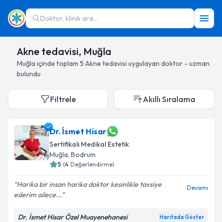
Doktor, klinik ara...
Akne tedavisi, Muğla
Muğla
içinde toplam
5
Akne tedavisi
uygulayan doktor - uzman
bulundu
Filtrele
Akıllı Sıralama
Dr. İsmet Hisar
Sertifikalı Medikal Estetik
Muğla
, Bodrum
5
(
4
Değerlendirme)
Harika bir insan harika doktor kesinlikle tavsiye
Devamı
ederim ailece...
Dr. İsmet Hisar Özel Muayenehanesi
Haritada Göster