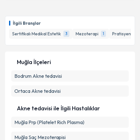
kapsamda işlenmesini kabul ediyorum.
Uzm. Dr. Melikhan Küçüktaşçı
için randevu takvimi
talebi oluşturun. Size bu uzmandan randevu almanız
Takvim Talebini Gönder
İlgili Branşlar
için bir takvim hazırlandığında e-posta ile
bilgilendireceğiz.
Sertifikalı Medikal Estetik
Mezoterapi
Pratisyen Heki
3
1
E-posta Adresiniz
Muğla İlçeleri
Bodrum
Kişisel verilerimin işlenmesine ilişkin
Akne tedavisi
Aydınlatma
Metni
'ni okudum ve kişisel verilerimin belirtilen
kapsamda işlenmesini kabul ediyorum.
Ortaca
Akne tedavisi
Takvim Talebini Gönder
Akne tedavisi ile İlgili Hastalıklar
Muğla Prp (Platelet Rich Plasma)
Muğla Saç Mezoterapisi