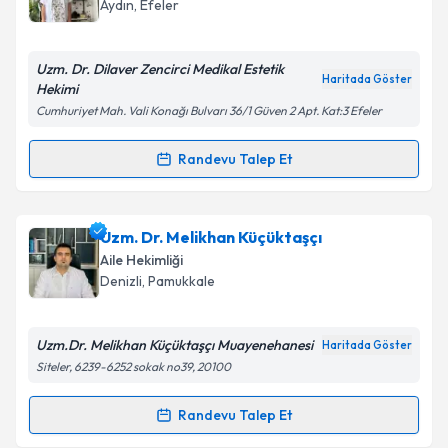
Aydın
, Efeler
Uzm. Dr. Dilaver Zencirci Medikal Estetik
Kişisel verilerimin işlenmesine ilişkin
Aydınlatma
Haritada Göster
Hekimi
Metni
'ni okudum ve kişisel verilerimin belirtilen
kapsamda işlenmesini kabul ediyorum.
Cumhuriyet Mah. Vali Konağı Bulvarı 36/1 Güven 2 Apt. Kat:3 Efeler
Randevu Talep Et
Randevu Takvimi Talebi
Takvim Talebini Gönder
Uzm. Dr. Dilaver Zencirci
için randevu takvimi talebi
Uzm. Dr. Melikhan Küçüktaşçı
oluşturun. Size bu uzmandan randevu almanız için bir
Aile Hekimliği
takvim hazırlandığında e-posta ile bilgilendireceğiz.
Denizli
, Pamukkale
E-posta Adresiniz
Uzm.Dr. Melikhan Küçüktaşçı Muayenehanesi
Haritada Göster
Siteler, 6239-6252 sokak no39, 20100
Kişisel verilerimin işlenmesine ilişkin
Aydınlatma
Randevu Talep Et
Randevu Takvimi Talebi
Metni
'ni okudum ve kişisel verilerimin belirtilen