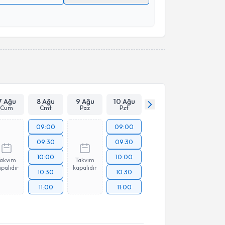
 verilerimin işlenmesine ilişkin
Aydınlatma Metni
'ni
 ve kişisel verilerimin belirtilen kapsamda
esini kabul ediyorum.
Takvim Talebini Gönder
7 Ağu
8 Ağu
9 Ağu
10 Ağu
Cum
Cmt
Paz
Pzt
09:00
09:00
09:30
09:30
10:00
10:00
Takvim
Takvim
palıdır
kapalıdır
10:30
10:30
11:00
11:00