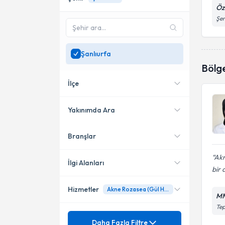
Öz
Şen
Şanlıurfa
Bölg
İlçe
Yakınımda Ara
Branşlar
Konumuma yakın uzmanları
Karaköprü
göster
Akn
İlgi Alanları
bir 
Hizmetler
Akne Rozasea (Gül Hastalığı)
Dermatoloji
MM
Tep
Ünvan
Ağız Yaraları
Daha Fazla Filtre