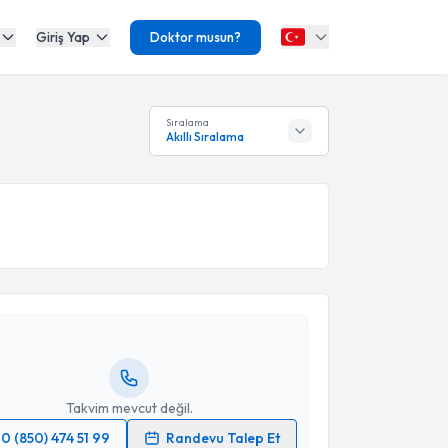
Giriş Yap
Doktor musun?
Sıralama
Akıllı Sıralama
akvimi Talebi
Abdulselam Tanrıverdi
için randevu takvimi talebi
Size bu uzmandan randevu almanız için bir takvim
ında e-posta ile bilgilendireceğiz.
resiniz
Takvim mevcut değil.
0 (850) 474 51 99
Randevu Talep Et