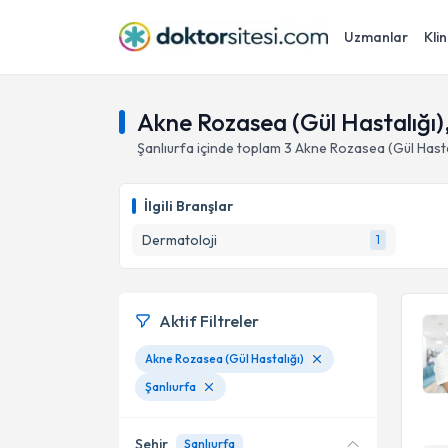
Uzmanlar
Klin
Akne Rozasea (Gül Hastalığı),
Şanlıurfa
içinde toplam
3
Akne Rozasea (Gül Hasta
İlgili Branşlar
Dermatoloji
1
Aktif Filtreler
Akne Rozasea (Gül Hastalığı)
Şanlıurfa
Şehir
Şanlıurfa