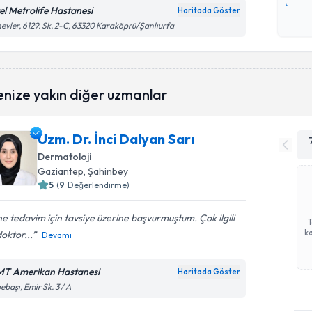
el Metrolife Hastanesi
Haritada Göster
Kişisel
evler, 6129. Sk. 2-C, 63320 Karaköprü/Şanlıurfa
okudum
işlenm
enize yakın diğer uzmanlar
Uzm. Dr. İnci Dalyan Sarı
Dermatoloji
Gaziantep
, Şahinbey
5
(
9
Değerlendirme)
e tedavim için tavsiye üzerine başvurmuştum. Çok ilgili
ka
doktor...
Devamı
T Amerikan Hastanesi
Haritada Göster
ebaşı, Emir Sk. 3 / A