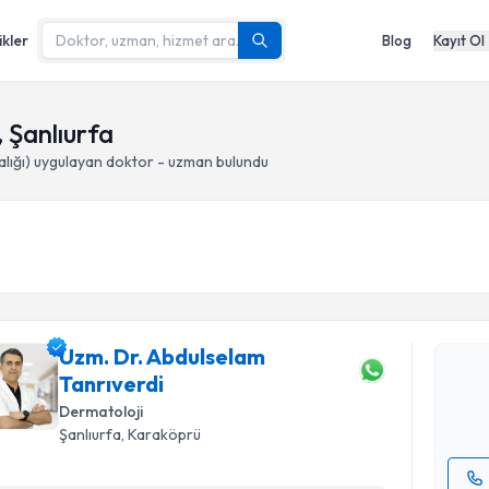
ikler
Blog
Kayıt Ol
 Şanlıurfa
lığı)
uygulayan doktor - uzman bulundu
Randevu T
Uzm. Dr. 
oluşturun. 
Uzm. Dr. Abdulselam
hazırlandığ
Tanrıverdi
E-posta Ad
Dermatoloji
Şanlıurfa
, Karaköprü