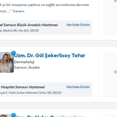
B
 iyi bir muayene yaptınız ve sağlık sorunlarıma derman
nuz....
Devamı
Kişisel
okudum
el Samsun Büyük Anadolu Hastanesi
Haritada Göster
Randevu T
işlenm
e, Atatürk Blv. No:160, 55030
Uzm. Dr. G
oluşturun. 
Uzm. Dr. Gül Şekerlisoy Tatar
hazırlandığ
Dermatoloji
E-posta Ad
Samsun
, İlkadım
B
v Hospital Samsun Hastanesi
Haritada Göster
Kişisel
çerli, Fatih Sultan Mehmet Cd No:155, 55020
okudum
işlenm
Randevu T