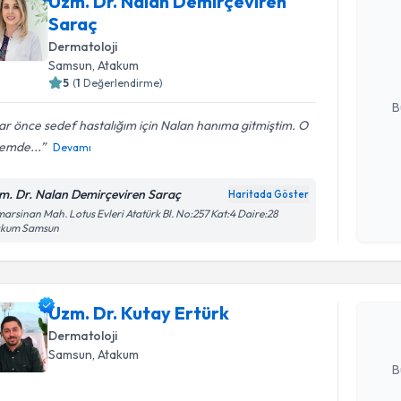
Uzm. Dr. Nalan Demirçeviren
Uzm. Dr. 
Saraç
talebi oluş
Dermatoloji
takvim hazı
Samsun
, Atakum
E-posta Ad
5
(
1
Değerlendirme)
B
lar önce sedef hastalığım için Nalan hanıma gitmiştim. O
emde...
Devamı
Kişisel
okudum
m. Dr. Nalan Demirçeviren Saraç
Haritada Göster
işlenm
Randevu T
arsinan Mah. Lotus Evleri Atatürk Bl. No:257 Kat:4 Daire:28
akum Samsun
Uzm. Dr. K
Size bu uzm
Uzm. Dr. Kutay Ertürk
hazırlandığ
Dermatoloji
E-posta Ad
Samsun
, Atakum
B