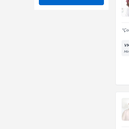
Tedavileri
Akne skar ve izleri
Akne Rozasea (Gül Hastalığı)
Akne ve akne izi tedavisi
Akne skarları
Uzm. Dr.
Çok 
Deri Hastalıkları (Mantar, Akne,
Cilt bakımı ve akne tedavisi
Egzama vb.)
Alerjik Egzama
VM
Akne izleri
Mim
Botoks Ve Dolgu
Botoks
Botoks
Botoks - dolgu
Cilt Bakımı
Cilt bakımı
Cilt Gençleştirme
Cilt hastalıkları
Cilt Hastalıkları
Cilt lekeleri
Cilt Yenileme Gençleştirme
Tedavileri