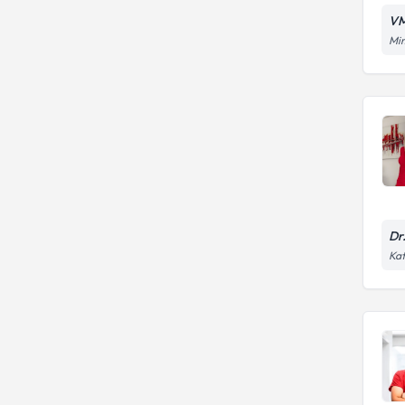
VM
Mim
Dr
Kat