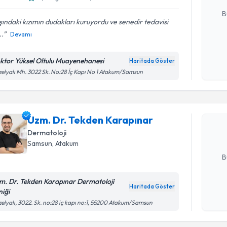
E-posta Ad
B
ındaki kızımın dudakları kuruyordu ve senedir tedavisi
..
Devamı
Kişisel
okudum
ktor Yüksel Oltulu Muayenehanesi
Haritada Göster
Randevu T
işlenm
elyalı Mh. 3022 Sk. No:28 İç Kapı No 1 Atakum/Samsun
Uzm. Dr. 
oluşturun. 
Uzm. Dr. Tekden Karapınar
hazırlandığ
Dermatoloji
Samsun
, Atakum
E-posta Ad
B
m. Dr. Tekden Karapınar Dermatoloji
Haritada Göster
niği
Kişisel
elyalı, 3022. Sk. no:28 iç kapı no:1, 55200 Atakum/Samsun
okudum
işlenm