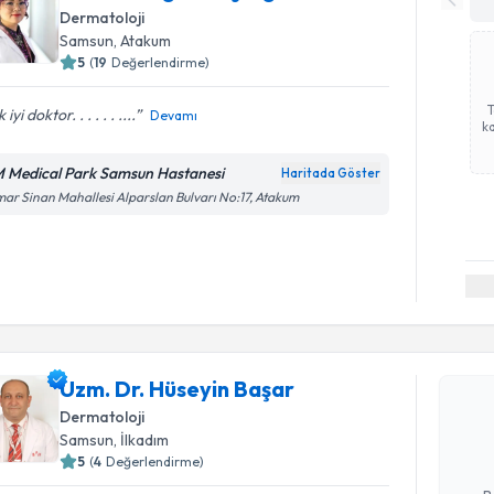
Dermatoloji
Samsun
, Atakum
5
(
19
Değerlendirme)
iyi doktor. . . . . . ....
Devamı
ka
 Medical Park Samsun Hastanesi
Haritada Göster
ar Sinan Mahallesi Alparslan Bulvarı No:17, Atakum
Randevu T
Uzm. Dr. 
Uzm. Dr. Hüseyin Başar
Size bu uzm
Dermatoloji
hazırlandığ
Samsun
, İlkadım
5
(
4
Değerlendirme)
E-posta Ad