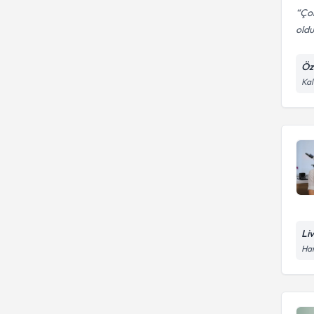
Çok
oldu
Öz
Kal
Li
Han