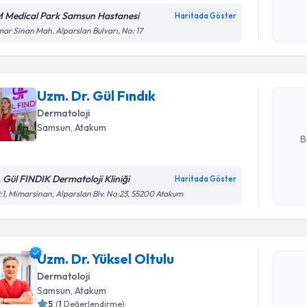
 Medical Park Samsun Hastanesi
Haritada Göster
Randevu T
Kişisel
ar Sinan Mah. Alparslan Bulvarı, No: 17
okudum
işlenm
Uzm. Dr. G
bu uzmandan
Uzm. Dr. Gül Fındık
posta ile bi
Dermatoloji
E-posta Ad
Samsun
, Atakum
B
. Gül FINDIK Dermatoloji Kliniği
Haritada Göster
Kişisel
:1, Mimarsinan, Alparslan Blv. No:23, 55200 Atakum
okudum
Randevu T
işlenm
Uzm. Dr. Y
Uzm. Dr. Yüksel Oltulu
Size bu uzm
Dermatoloji
hazırlandığ
Samsun
, Atakum
5
(
1
Değerlendirme)