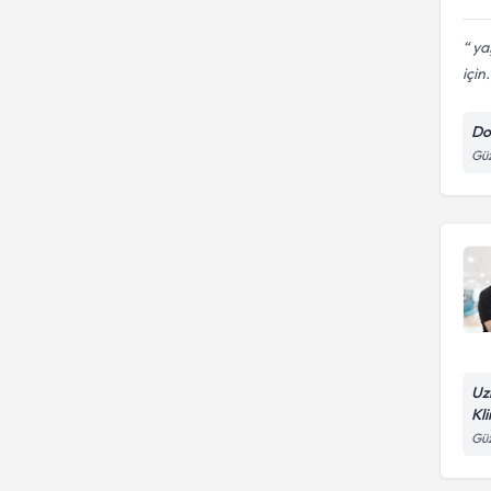
yaş
için.
Do
Güz
Uz
Kli
Güz