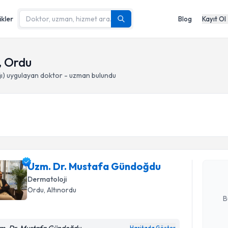
ikler
Blog
Kayıt Ol
, Ordu
ı)
uygulayan doktor - uzman bulundu
Randevu T
Uzm. Dr. 
oluşturun. 
Uzm. Dr. Mustafa Gündoğdu
hazırlandığ
Dermatoloji
E-posta Ad
Ordu
, Altınordu
B