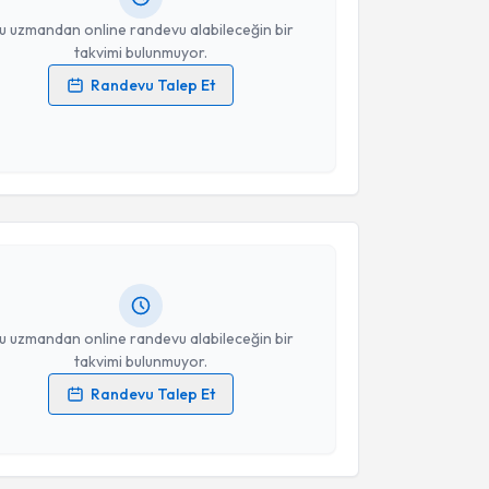
resiniz
u uzmandan online randevu alabileceğin bir
takvimi bulunmuyor.
Randevu Talep Et
 verilerimin işlenmesine ilişkin
Aydınlatma Metni
'ni
 ve kişisel verilerimin belirtilen kapsamda
akvimi Talebi
esini kabul ediyorum.
Takvim Talebini Gönder
Tekden Karapınar
için randevu takvimi talebi
Size bu uzmandan randevu almanız için bir takvim
ında e-posta ile bilgilendireceğiz.
resiniz
u uzmandan online randevu alabileceğin bir
takvimi bulunmuyor.
Randevu Talep Et
 verilerimin işlenmesine ilişkin
Aydınlatma Metni
'ni
 ve kişisel verilerimin belirtilen kapsamda
esini kabul ediyorum.