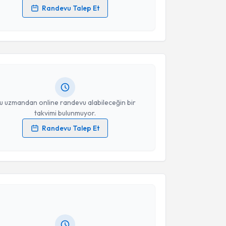
Randevu Talep Et
akvimi Talebi
 verilerimin işlenmesine ilişkin
Aydınlatma Metni
'ni
 ve kişisel verilerimin belirtilen kapsamda
esini kabul ediyorum.
ül Fındık
için randevu takvimi talebi oluşturun. Size
 randevu almanız için bir takvim hazırlandığında e-
lgilendireceğiz.
Takvim Talebini Gönder
resiniz
u uzmandan online randevu alabileceğin bir
takvimi bulunmuyor.
Randevu Talep Et
 verilerimin işlenmesine ilişkin
Aydınlatma Metni
'ni
 ve kişisel verilerimin belirtilen kapsamda
akvimi Talebi
esini kabul ediyorum.
üksel Oltulu
için randevu takvimi talebi oluşturun.
Takvim Talebini Gönder
andan randevu almanız için bir takvim
ında e-posta ile bilgilendireceğiz.