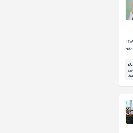
Yıl
dön
Uz
Mim
At