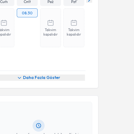
Cum
Cmt
Paz
Pzt
08:30
Takvim
Takvim
Takvim
palıdır
kapalıdır
kapalıdır
Daha Fazla Göster
akvimi Talebi
Hüseyin Başar
için randevu takvimi talebi oluşturun.
andan randevu almanız için bir takvim
ında e-posta ile bilgilendireceğiz.
resiniz