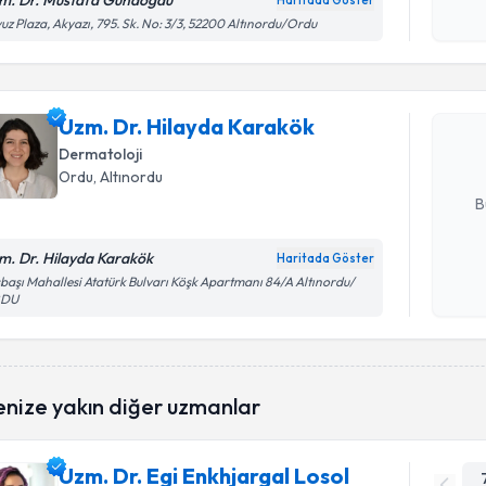
m. Dr. Mustafa Gündoğdu
Haritada Göster
Randevu T
Kişisel
uz Plaza, Akyazı, 795. Sk. No: 3/3, 52200 Altınordu/Ordu
okudum
işlenm
Uzm. Dr. 
oluşturun. 
Uzm. Dr. Hilayda Karakök
hazırlandığ
Dermatoloji
E-posta Ad
Ordu
, Altınordu
B
m. Dr. Hilayda Karakök
Haritada Göster
Kişisel
başı Mahallesi Atatürk Bulvarı Köşk Apartmanı 84/A Altınordu/
DU
okudum
işlenm
enize yakın diğer uzmanlar
Uzm. Dr. Egi Enkhjargal Losol