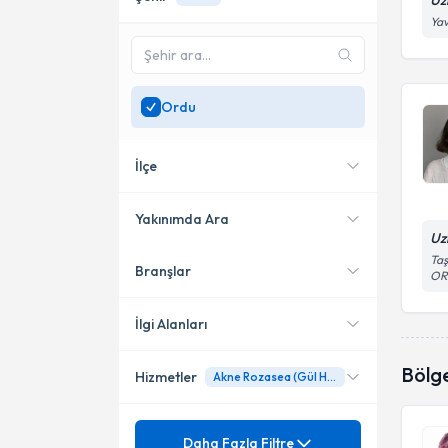
Uz
Yav
Ordu
İlçe
Yakınımda Ara
Uz
Taş
Branşlar
Konumuma yakın uzmanları
Altınordu
OR
göster
İlgi Alanları
Bölg
Hizmetler
Akne Rozasea (Gül Hastalığı)
Dermatoloji
Ünvan
Akne (Sivilce) ve İz-Çukur
Daha Fazla Filtre