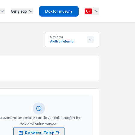
Giriş Yap
Doktor musun?
Sıralama
Akıllı Sıralama
akvimi Talebi
Mustafa Gündoğdu
için randevu takvimi talebi
Size bu uzmandan randevu almanız için bir takvim
ında e-posta ile bilgilendireceğiz.
resiniz
u uzmandan online randevu alabileceğin bir
takvimi bulunmuyor.
Randevu Talep Et