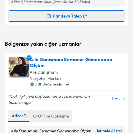
A Plus İş Merkezi Hacı Saki, Çimen Sk. No:7/45 Kat:6
Randevu Talep Et
Randevu Takvimi Talebi
Aile Danışmanı Behiye Öztaş Türktekin
için
Bölgenize yakın diğer uzmanlar
randevu takvimi talebi oluşturun. Size bu uzmandan
randevu almanız için bir takvim hazırlandığında e-
posta ile bilgilendireceğiz.
Aile Danışmanı Semanur Gönenbaba
Ölçüm
E-posta Adresiniz
Aile Danışmanı
Nevşehir
, Merkez
5
(
8
Değerlendirme)
Cok ilgili yeni başladim ama cok inanıyorum
Kişisel verilerimin işlenmesine ilişkin
Aydınlatma
Devamı
basaracagız
Metni
'ni okudum ve kişisel verilerimin belirtilen
kapsamda işlenmesini kabul ediyorum.
Adres
1
Online Görüşme
Takvim Talebini Gönder
Aile Danışmanı Semanur Gönenbaba Ölçüm
Haritada Göster