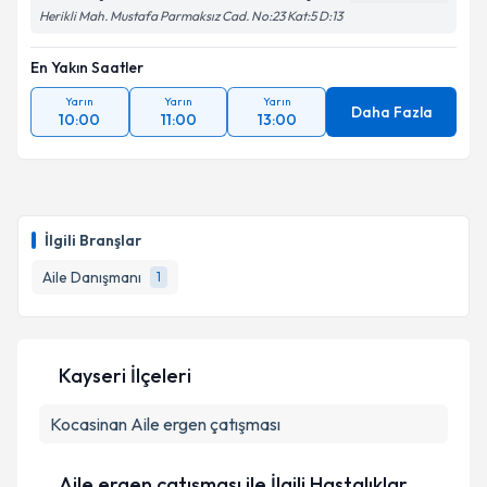
Herikli Mah. Mustafa Parmaksız Cad. No:23 Kat:5 D:13
En Yakın Saatler
Yarın
Yarın
Yarın
Daha Fazla
10:00
11:00
13:00
İlgili Branşlar
Aile Danışmanı
1
Kayseri İlçeleri
Kocasinan
Aile ergen çatışması
Aile ergen çatışması ile İlgili Hastalıklar