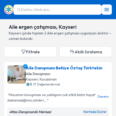
Doktor, klinik ara...
Aile ergen çatışması, Kayseri
Kayseri
içinde toplam
2
Aile ergen çatışması
uygulayan doktor -
uzman bulundu
Filtrele
Akıllı Sıralama
Aile Danışmanı Behiye Öztaş Türktekin
Aile Danışmanı
Kayseri
, Kocasinan
5
(
7
Değerlendirme)
Hocamın konuşması ve yaklaşımı cok etkili bizim hayat
Devamı
bakamadığımız yönleri...
Atlas Danışmanlık Merkezi
Haritada Göster