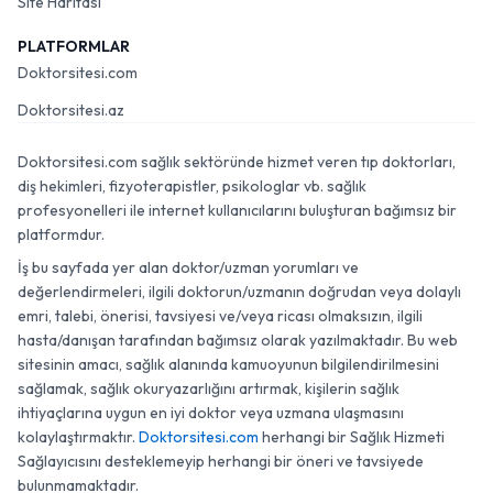
Site Haritası
PLATFORMLAR
Doktorsitesi.com
Doktorsitesi.az
Doktorsitesi.com sağlık sektöründe hizmet veren tıp doktorları,
diş hekimleri, fizyoterapistler, psikologlar vb. sağlık
profesyonelleri ile internet kullanıcılarını buluşturan bağımsız bir
platformdur.
İş bu sayfada yer alan doktor/uzman yorumları ve
değerlendirmeleri, ilgili doktorun/uzmanın doğrudan veya dolaylı
emri, talebi, önerisi, tavsiyesi ve/veya ricası olmaksızın, ilgili
hasta/danışan tarafından bağımsız olarak yazılmaktadır. Bu web
sitesinin amacı, sağlık alanında kamuoyunun bilgilendirilmesini
sağlamak, sağlık okuryazarlığını artırmak, kişilerin sağlık
ihtiyaçlarına uygun en iyi doktor veya uzmana ulaşmasını
kolaylaştırmaktır.
Doktorsitesi.com
herhangi bir Sağlık Hizmeti
Sağlayıcısını desteklemeyip herhangi bir öneri ve tavsiyede
bulunmamaktadır.