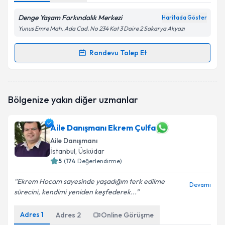
Denge Yaşam Farkındalık Merkezi
Haritada Göster
Yunus Emre Mah. Ada Cad. No 234 Kat 3 Daire 2 Sakarya Akyazı
Randevu Talep Et
Randevu Takvimi Talebi
Aile Danışmanı İsmet Bilici
için randevu takvimi
Bölgenize yakın diğer uzmanlar
talebi oluşturun. Size bu uzmandan randevu almanız
için bir takvim hazırlandığında e-posta ile
bilgilendireceğiz.
Aile Danışmanı Ekrem Çulfa
Aile Danışmanı
E-posta Adresiniz
İstanbul
, Üsküdar
5
(
174
Değerlendirme)
Ekrem Hocam sayesinde yaşadığım terk edilme
Devamı
Kişisel verilerimin işlenmesine ilişkin
Aydınlatma
sürecini, kendimi yeniden keşfederek...
Metni
'ni okudum ve kişisel verilerimin belirtilen
kapsamda işlenmesini kabul ediyorum.
Adres
1
Adres
2
Online Görüşme