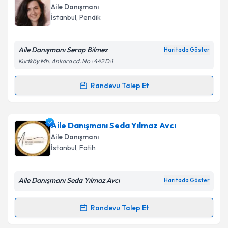
talebi oluşturun. Size bu uzmandan randevu almanız
Aile Danışmanı
için bir takvim hazırlandığında e-posta ile
İstanbul
, Pendik
bilgilendireceğiz.
E-posta Adresiniz
Aile Danışmanı Serap Bilmez
Haritada Göster
Kurtköy Mh. Ankara cd. No : 442 D:1
Randevu Talep Et
Randevu Takvimi Talebi
Kişisel verilerimin işlenmesine ilişkin
Aydınlatma
Metni
'ni okudum ve kişisel verilerimin belirtilen
kapsamda işlenmesini kabul ediyorum.
Aile Danışmanı Serap Bilmez
için randevu takvimi
Aile Danışmanı Seda Yılmaz Avcı
talebi oluşturun. Size bu uzmandan randevu almanız
Aile Danışmanı
için bir takvim hazırlandığında e-posta ile
Takvim Talebini Gönder
İstanbul
, Fatih
bilgilendireceğiz.
E-posta Adresiniz
Aile Danışmanı Seda Yılmaz Avcı
Haritada Göster
Randevu Talep Et
Randevu Takvimi Talebi
Kişisel verilerimin işlenmesine ilişkin
Aydınlatma