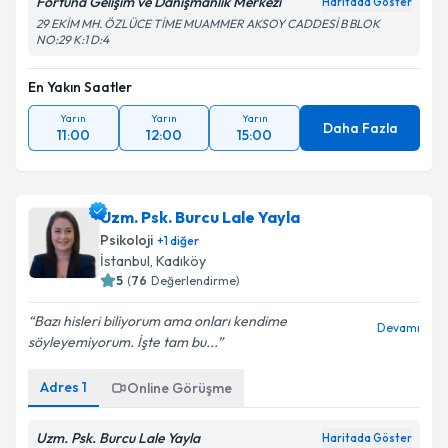
Fortuna Gelişim ve Danışmanlık Merkezi
Haritada Göster
29 EKİM MH. ÖZLÜCE TİME MUAMMER AKSOY CADDESİ B BLOK
NO:29 K:1 D:4
En Yakın Saatler
Yarın
Yarın
Yarın
Daha Fazla
11:00
12:00
15:00
Uzm. Psk. Burcu Lale Yayla
Psikoloji
+
1
diğer
İstanbul
, Kadıköy
5
(
76
Değerlendirme)
Bazı hisleri biliyorum ama onları kendime
Devamı
söyleyemiyorum. İşte tam bu...
Adres
1
Online Görüşme
Uzm. Psk. Burcu Lale Yayla
Haritada Göster