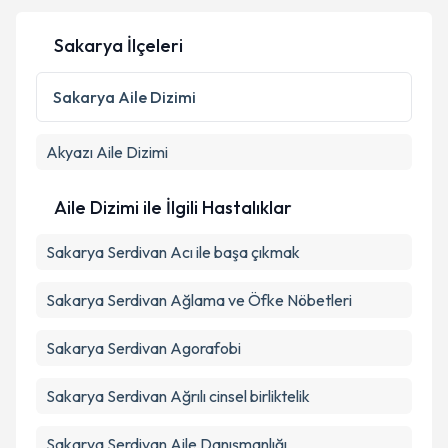
Sakarya İlçeleri
Kişisel verilerimin işlenmesine ilişkin
Aydınlatma
Sakarya
Aile Dizimi
Metni
'ni okudum ve kişisel verilerimin belirtilen
kapsamda işlenmesini kabul ediyorum.
Akyazı
Aile Dizimi
Takvim Talebini Gönder
Aile Dizimi ile İlgili Hastalıklar
Sakarya Serdivan Acı ile başa çıkmak
Sakarya Serdivan Ağlama ve Öfke Nöbetleri
Sakarya Serdivan Agorafobi
Sakarya Serdivan Ağrılı cinsel birliktelik
Sakarya Serdivan Aile Danışmanlığı