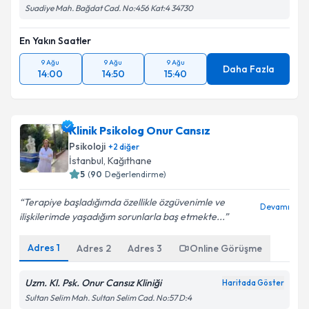
Suadiye Mah. Bağdat Cad. No:456 Kat:4 34730
En Yakın Saatler
9 Ağu
9 Ağu
9 Ağu
Daha Fazla
14:00
14:50
15:40
Klinik Psikolog Onur Cansız
Psikoloji
+
2
diğer
İstanbul
, Kağıthane
5
(
90
Değerlendirme)
Terapiye başladığımda özellikle özgüvenimle ve
Devamı
ilişkilerimde yaşadığım sorunlarla baş etmekte...
Adres
1
Adres
2
Adres
3
Online Görüşme
Uzm. Kl. Psk. Onur Cansız Kliniği
Haritada Göster
Sultan Selim Mah. Sultan Selim Cad. No:57 D:4