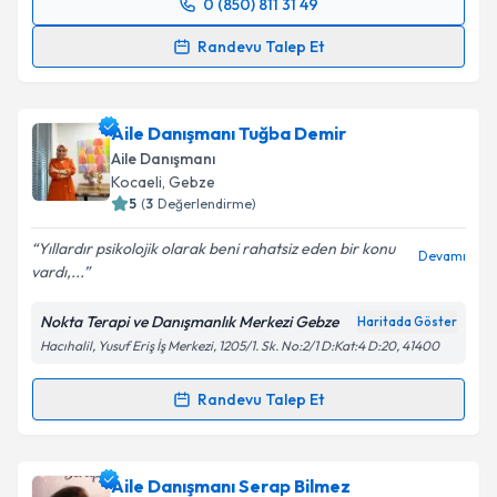
0 (850) 811 31 49
Randevu Takvimi Talebi
Randevu Talep Et
Uzm. Dr. Şenay Eserdağ
için randevu takvimi talebi
oluşturun. Size bu uzmandan randevu almanız için bir
Aile Danışmanı Tuğba Demir
takvim hazırlandığında e-posta ile bilgilendireceğiz.
Aile Danışmanı
E-posta Adresiniz
Kocaeli
, Gebze
5
(
3
Değerlendirme)
Yıllardır psikolojik olarak beni rahatsiz eden bir konu
Devamı
vardı,...
Kişisel verilerimin işlenmesine ilişkin
Aydınlatma
Metni
'ni okudum ve kişisel verilerimin belirtilen
Nokta Terapi ve Danışmanlık Merkezi Gebze
Haritada Göster
kapsamda işlenmesini kabul ediyorum.
Hacıhalil, Yusuf Eriş İş Merkezi, 1205/1. Sk. No:2/1 D:Kat:4 D:20, 41400
Takvim Talebini Gönder
Randevu Talep Et
Randevu Takvimi Talebi
Aile Danışmanı Tuğba Demir
için randevu takvimi
Aile Danışmanı Serap Bilmez