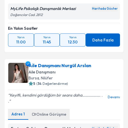
MyLife Psikolojk Danışmanlık Merkezi
Haritada Göster
Takvim Talebini Gönder
Doğancılar Cad. 2812
En Yakın Saatler
Yarın
Yarın
Yarın
Daha Fazla
11:00
11:45
12:30
Aile Danışmanı Nurgül Arslan
Aile Danışmanı
Bursa
, Nilüfer
5
(
34
Değerlendirme)
Keyifli, kendimi gördüğüm bir seans daha………………. .
Devamı
.
Adres
1
Online Görüşme