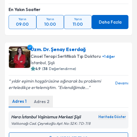
En Yakın Saatler
Yarın
Yarın
Yarın
Daha Fazla
09:00
10:00
11:00
Uzm. Dr. Şenay Eserdağ
Cinsel Terapi Sertifikalı Tıp Doktoru
+
1
diğer
İstanbul
, Şişli
4.9
(
38
Değerlendirme)
yıldır eşimin hoşgörüsüne sığınarak bu problemi
Devamı
erteledikçe ertelemiştim. "Evlendiğimde...
Adres
1
Adres
2
Hera İstanbul Vajinismus Merkezi Şişli
Haritada Göster
Valikonağı Cad. Çeyrekoğlu Apt. No: 52 K: 7 D: 7/8