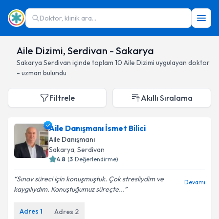
Doktor, klinik ara...
Aile Dizimi, Serdivan - Sakarya
Sakarya
Serdivan
içinde toplam
10
Aile Dizimi
uygulayan doktor
- uzman bulundu
Filtrele
Akıllı Sıralama
Aile Danışmanı İsmet Bilici
Aile Danışmanı
Sakarya
, Serdivan
4.8
(
3
Değerlendirme)
Sınav süreci için konuşmuştuk. Çok stresliydim ve
Devamı
kaygılıydım. Konuştuğumuz süreçte...
Adres
1
Adres
2