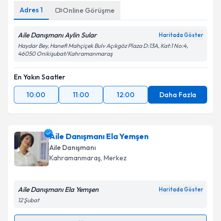
Adres
1
Online Görüşme
Aile Danışmanı Aylin Sular
Haritada Göster
Haydar Bey, Hanefi Mahçiçek Bulv Açıkgöz Plaza D:13A, Kat:1 No:4,
46050 Onikişubat/Kahramanmaraş
En Yakın Saatler
10:00
11:00
12:00
Daha Fazla
Aile Danışmanı Ela Yemşen
Aile Danışmanı
Kahramanmaraş
, Merkez
Aile Danışmanı Ela Yemşen
Haritada Göster
12 Şubat