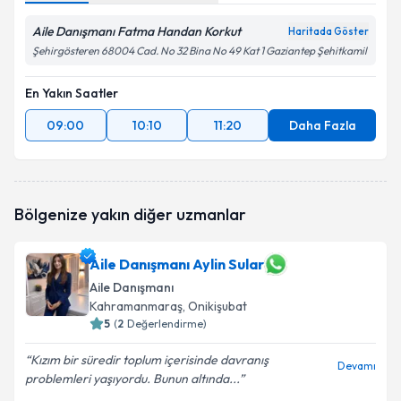
Aile Danışmanı Fatma Handan Korkut
Haritada Göster
Şehirgösteren 68004 Cad. No 32 Bina No 49 Kat 1 Gaziantep Şehitkamil
En Yakın Saatler
09:00
10:10
11:20
Daha Fazla
Bölgenize yakın diğer uzmanlar
Aile Danışmanı Aylin Sular
Aile Danışmanı
Kahramanmaraş
, Onikişubat
5
(
2
Değerlendirme)
Kızım bir süredir toplum içerisinde davranış
Devamı
problemleri yaşıyordu. Bunun altında...