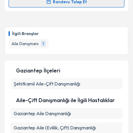
Randevu Talep Et
Randevu Takvimi Talebi
Aile Danışmanı Ela Yemşen
için randevu takvimi
talebi oluşturun. Size bu uzmandan randevu almanız
İlgili Branşlar
için bir takvim hazırlandığında e-posta ile
bilgilendireceğiz.
Aile Danışmanı
1
E-posta Adresiniz
Gaziantep İlçeleri
Şehitkamil
Kişisel verilerimin işlenmesine ilişkin
Aile-Çift Danışmanlığı
Aydınlatma
Metni
'ni okudum ve kişisel verilerimin belirtilen
kapsamda işlenmesini kabul ediyorum.
Aile-Çift Danışmanlığı ile İlgili Hastalıklar
Gaziantep Aile Danışmanlığı
Takvim Talebini Gönder
Gaziantep Aile (Evlilik, Çift) Danışmanlığı