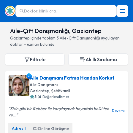
Doktor, klinik ara...
Aile-Çift Danışmanlığı, Gaziantep
Gaziantep
içinde toplam
3
Aile-Çift Danışmanlığı
uygulayan
doktor - uzman bulundu
Filtrele
Akıllı Sıralama
Aile Danışmanı Fatma Handan Korkut
Aile Danışmanı
Gaziantep
, Şehitkamil
5
(
6
Değerlendirme)
Sizin gibi bir Rehber ile karşılaşmak hayattaki belki tek
Devamı
ve...
Adres
1
Online Görüşme