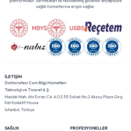
platformudur. Sertifikaları ile tescillenmiş güvenilir altyapısıyla
sağlık hizmetlerine erişim sağlar.
İLETİŞİM
Doktorsitesi Com Bilgi Hizmetleri
Teknoloji ve Ticaret A.Ş.
Maslak Mah. Ahi Evran Cd. A.O.S 55 Sokak No:2 Aksoy Plaza Giriş
Kat Kolektif House
İstanbul, Türkiye
SAĞLIK
PROFESYONELLER