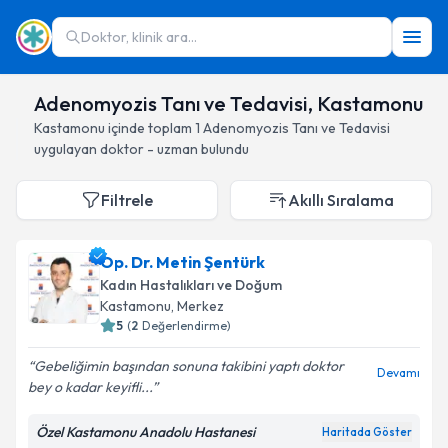
Doktor, klinik ara...
Adenomyozis Tanı ve Tedavisi, Kastamonu
Kastamonu
içinde toplam
1
Adenomyozis Tanı ve Tedavisi
uygulayan doktor - uzman bulundu
Filtrele
Akıllı Sıralama
Op. Dr. Metin Şentürk
Kadın Hastalıkları ve Doğum
Kastamonu
, Merkez
5
(
2
Değerlendirme)
Gebeliğimin başından sonuna takibini yaptı doktor
Devamı
bey o kadar keyifli...
Özel Kastamonu Anadolu Hastanesi
Haritada Göster