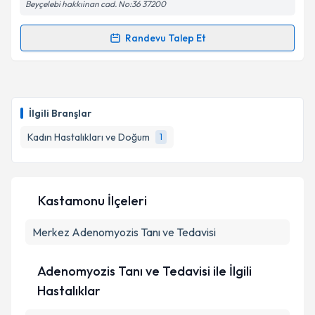
Beyçelebi hakkıinan cad. No:36 37200
Randevu Talep Et
Randevu Takvimi Talebi
Op. Dr. Metin Şentürk
için randevu takvimi talebi
oluşturun. Size bu uzmandan randevu almanız için bir
İlgili Branşlar
takvim hazırlandığında e-posta ile bilgilendireceğiz.
Kadın Hastalıkları ve Doğum
1
E-posta Adresiniz
Kastamonu İlçeleri
Kişisel verilerimin işlenmesine ilişkin
Aydınlatma
Merkez
Metni
Adenomyozis Tanı ve Tedavisi
'ni okudum ve kişisel verilerimin belirtilen
kapsamda işlenmesini kabul ediyorum.
Adenomyozis Tanı ve Tedavisi ile İlgili
Takvim Talebini Gönder
Hastalıklar