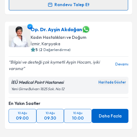
Randevu Talep Et
Op. Dr. Olcay İlhan
için randevu takvimi talebi
oluşturun. Size bu uzmandan randevu almanız için bir
takvim hazırlandığında e-posta ile bilgilendireceğiz.
Op. Dr. Ayşin Akdoğan
Kadın Hastalıkları ve Doğum
E-posta Adresiniz
İzmir
, Karşıyaka
5
(
2
Değerlendirme)
Bilgisi ve desteği çok kıymetli Ayşin Hocam, iyiki
Devamı
varsınız
Kişisel verilerimin işlenmesine ilişkin
Aydınlatma
Metni
'ni okudum ve kişisel verilerimin belirtilen
İEÜ Medical Point Hastanesi
Haritada Göster
kapsamda işlenmesini kabul ediyorum.
Yeni Girne Bulvarı 1825 Sok. No:12
Takvim Talebini Gönder
En Yakın Saatler
10 Ağu
10 Ağu
10 Ağu
Daha Fazla
09:00
09:30
10:00