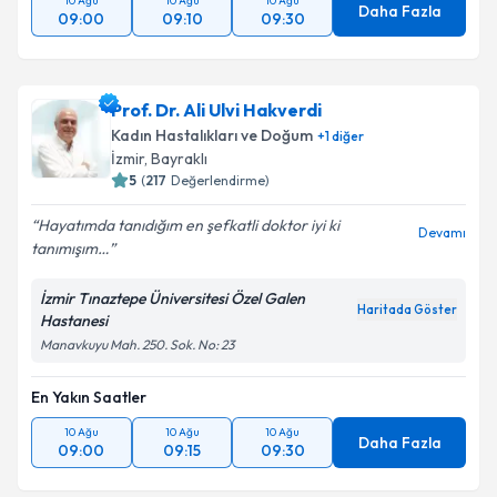
10 Ağu
10 Ağu
10 Ağu
Daha Fazla
09:00
09:10
09:30
Prof. Dr. Ali Ulvi Hakverdi
Kadın Hastalıkları ve Doğum
+
1
diğer
İzmir
, Bayraklı
5
(
217
Değerlendirme)
Hayatımda tanıdığım en şefkatli doktor iyi ki
Devamı
tanımışım…
İzmir Tınaztepe Üniversitesi Özel Galen
Haritada Göster
Hastanesi
Manavkuyu Mah. 250. Sok. No: 23
En Yakın Saatler
10 Ağu
10 Ağu
10 Ağu
Daha Fazla
09:00
09:15
09:30