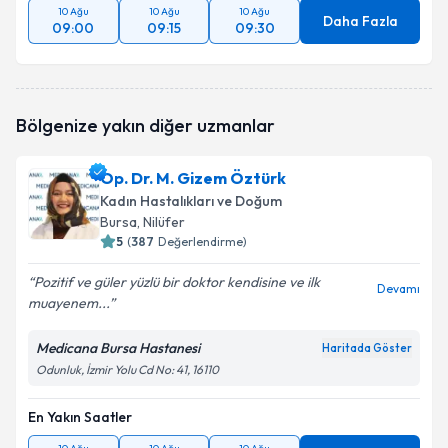
10 Ağu
10 Ağu
10 Ağu
Daha Fazla
09:00
09:15
09:30
Bölgenize yakın diğer uzmanlar
Op. Dr. M. Gizem Öztürk
Kadın Hastalıkları ve Doğum
Bursa
, Nilüfer
5
(
387
Değerlendirme)
Pozitif ve güler yüzlü bir doktor kendisine ve ilk
Devamı
muayenem...
Medicana Bursa Hastanesi
Haritada Göster
Odunluk, İzmir Yolu Cd No: 41, 16110
En Yakın Saatler