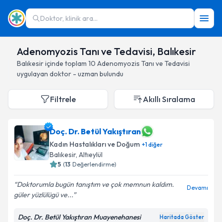
Doktor, klinik ara...
Adenomyozis Tanı ve Tedavisi, Balıkesir
Balıkesir
içinde toplam
10
Adenomyozis Tanı ve Tedavisi
uygulayan doktor - uzman bulundu
Filtrele
Akıllı Sıralama
Doç. Dr. Betül Yakıştıran
Kadın Hastalıkları ve Doğum
+
1
diğer
Balıkesir
, Altıeylül
5
(
13
Değerlendirme)
Doktorumla bugün tanıştım ve çok memnun kaldım.
Devamı
güler yüzlülügü ve...
Doç. Dr. Betül Yakıştıran Muayenehanesi
Haritada Göster