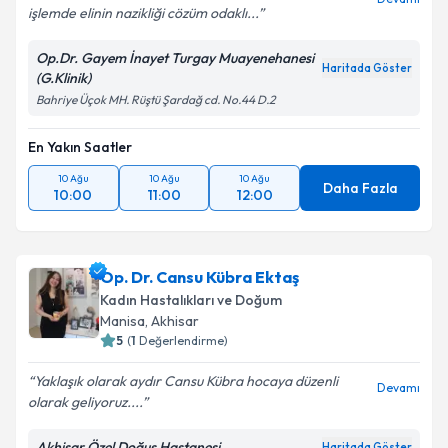
işlemde elinin nazikliği cözüm odaklı...
Op.Dr. Gayem İnayet Turgay Muayenehanesi
Haritada Göster
(G.Klinik)
Bahriye Üçok MH. Rüştü Şardağ cd. No.44 D.2
En Yakın Saatler
10 Ağu
10 Ağu
10 Ağu
Daha Fazla
10:00
11:00
12:00
Op. Dr. Cansu Kübra Ektaş
Kadın Hastalıkları ve Doğum
Manisa
, Akhisar
5
(
1
Değerlendirme)
Yaklaşık olarak aydır Cansu Kübra hocaya düzenli
Devamı
olarak geliyoruz....
Akhisar Özel Doğuş Hastanesi
Haritada Göster