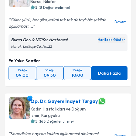
Bursa
, Nilüfer
5
(
3
Değerlendirme)
Güler yüzü, her şikayetimi tek tek detaylı bir şekilde
Devamı
açıklaması,...
Bursa Doruk Nilüfer Hastanesi
Haritada Göster
Konak, Lefkoşe Cd. No:22
En Yakın Saatler
10 Ağu
10 Ağu
10 Ağu
Daha Fazla
09:00
09:30
10:00
Op. Dr. Gayem İnayet Turgay
Kadın Hastalıkları ve Doğum
İzmir
, Karşıyaka
5
(
165
Değerlendirme)
Kenedisine hayran kaldım ilgilenmesi dinlemesi
Devamı