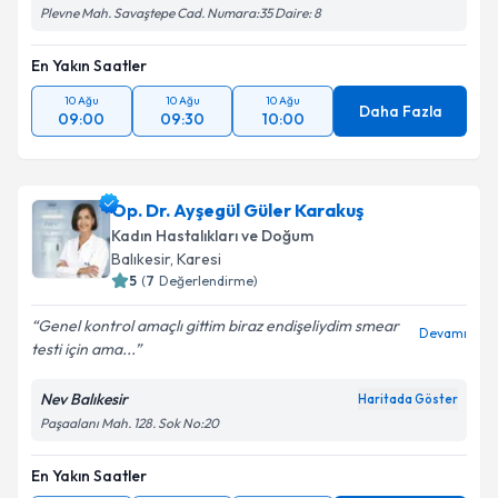
Plevne Mah. Savaştepe Cad. Numara:35 Daire: 8
En Yakın Saatler
10 Ağu
10 Ağu
10 Ağu
Daha Fazla
09:00
09:30
10:00
Op. Dr. Ayşegül Güler Karakuş
Kadın Hastalıkları ve Doğum
Balıkesir
, Karesi
5
(
7
Değerlendirme)
Genel kontrol amaçlı gittim biraz endişeliydim smear
Devamı
testi için ama...
Nev Balıkesir
Haritada Göster
Paşaalanı Mah. 128. Sok No:20
En Yakın Saatler