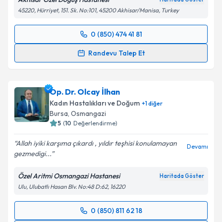
45220, Hürriyet, 151. Sk. No:101, 45200 Akhisar/Manisa, Turkey
0 (850) 474 41 81
Randevu Takvimi Talebi
Randevu Talep Et
Op. Dr. Cansu Kübra Ektaş
için randevu takvimi
talebi oluşturun. Size bu uzmandan randevu almanız
Op. Dr. Olcay İlhan
için bir takvim hazırlandığında e-posta ile
bilgilendireceğiz.
Kadın Hastalıkları ve Doğum
+
1
diğer
Bursa
, Osmangazi
E-posta Adresiniz
5
(
10
Değerlendirme)
Allah iyiki karşıma çıkardı , yıldır teşhisi konulamayan
Devamı
gezmedigi...
Kişisel verilerimin işlenmesine ilişkin
Aydınlatma
Özel Aritmi Osmangazi Hastanesi
Haritada Göster
Metni
'ni okudum ve kişisel verilerimin belirtilen
Ulu, Ulubatlı Hasan Blv. No:48 D:62, 16220
kapsamda işlenmesini kabul ediyorum.
0 (850) 811 62 18
Randevu Takvimi Talebi
Takvim Talebini Gönder