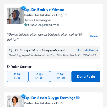
Op. Dr. Embiye Yılmaz
Kadın Hastalıkları ve Doğum
Bursa
, Osmangazi
5
(
440
Değerlendirme)
Gerek ilgisiyle olsun gerek bilgisiyle olsun çok iyi bir
Devamı
doktor
Op. Dr.Embiye Yılmaz Muayenehanesi
Haritada Göster
Demirtaşpaşa Mah. Ankara Yolu Cad. Tüze Plaza No:36 Kat:7 Daire:22
En Yakın Saatler
10 Ağu
10 Ağu
11 Ağu
Daha Fazla
15:30
16:30
12:00
Op. Dr. Seda Duygu Demirçelik
Kadın Hastalıkları ve Doğum