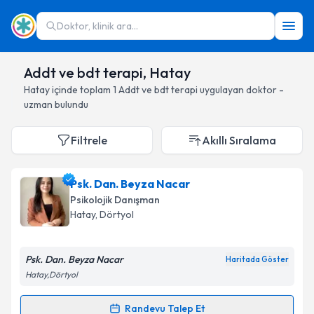
Doktor, klinik ara...
Addt ve bdt terapi, Hatay
Hatay
içinde toplam
1
Addt ve bdt terapi
uygulayan doktor -
uzman bulundu
Filtrele
Akıllı Sıralama
Psk. Dan. Beyza Nacar
Psikolojik Danışman
Hatay
, Dörtyol
Psk. Dan. Beyza Nacar
Haritada Göster
Hatay,Dörtyol
Randevu Talep Et