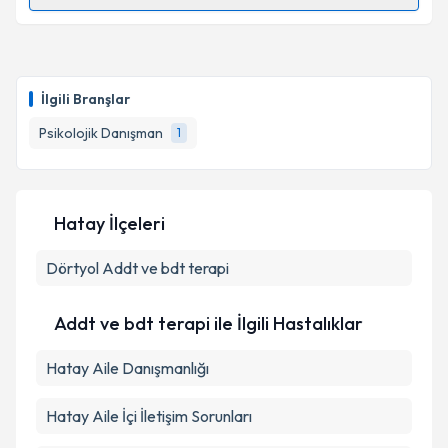
Randevu Takvimi Talebi
Psk. Dan. Beyza Nacar
için randevu takvimi talebi
oluşturun. Size bu uzmandan randevu almanız için bir
İlgili Branşlar
takvim hazırlandığında e-posta ile bilgilendireceğiz.
Psikolojik Danışman
1
E-posta Adresiniz
Hatay İlçeleri
Kişisel verilerimin işlenmesine ilişkin
Aydınlatma
Dörtyol
Metni
Addt ve bdt terapi
'ni okudum ve kişisel verilerimin belirtilen
kapsamda işlenmesini kabul ediyorum.
Addt ve bdt terapi ile İlgili Hastalıklar
Takvim Talebini Gönder
Hatay Aile Danışmanlığı
Hatay Aile İçi İletişim Sorunları