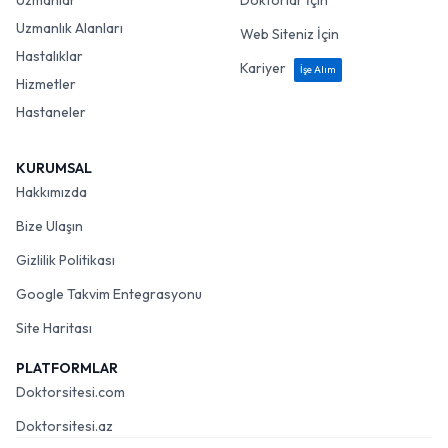
Uzmanlar
Doktorlar İçin
Uzmanlık Alanları
Web Siteniz İçin
Hastalıklar
Kariyer
İşe Alım
Hizmetler
Hastaneler
KURUMSAL
Hakkımızda
Bize Ulaşın
Gizlilik Politikası
Google Takvim Entegrasyonu
Site Haritası
PLATFORMLAR
Doktorsitesi.com
Doktorsitesi.az