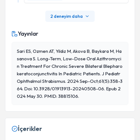
2 deneyim daha
Yayınlar
Sari ES, Ozmen AT, Yildiz M, Akova B, Baykara M, Ha
Sanova S. Long-Term, Low-Dose Oral Azithromyci
N Treatment For Chronic Severe Bilateral Blepharo
Keratoconjunctivitis In Pediatric Patients. J Pediatr
Ophthalmol Strabismus. 2024 Sep-Oct;61(5):358-3
64. Doi: 10.3928/01913913-20240508-06. Epub 2
024 May 30. PMID: 38815106.
İçerikler