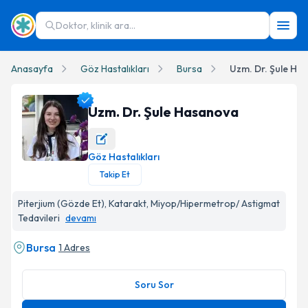
Doktor, klinik ara...
Anasayfa
Göz Hastalıkları
Bursa
Uzm. Dr. Şule Ha
Uzm. Dr. Şule Hasanova
Göz Hastalıkları
Uzm. Dr. Şule Hasanova Profil Fotoğrafı
Takip Et
Piterjium (Gözde Et), Katarakt, Miyop/Hipermetrop/ Astigmat
Tedavileri
devamı
Bursa
1 Adres
Soru Sor