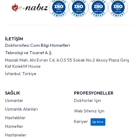
İLETİŞİM
Doktorsitesi Com Bilgi Hizmetleri
Teknoloji ve Ticaret A.Ş.
Maslak Mah. Ahi Evran Cd. A.O.S 55 Sokak No:2 Aksoy Plaza Giriş
Kat Kolektif House
İstanbul, Türkiye
SAĞLIK
PROFESYONELLER
Uzmanlar
Doktorlar İçin
Uzmanlık Alanları
Web Siteniz İçin
Hastalıklar
Kariyer
İşe Alım
Hizmetler
Hastaneler