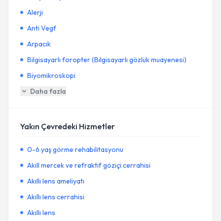
Alerji
Anti Vegf
Arpacık
Bilgisayarlı foropter (Bilgisayarlı gözlük muayenesi)
Biyomikroskopi
Daha fazla
Yakın Çevredeki Hizmetler
0-6 yaş görme rehabilitasyonu
Akill mercek ve refraktif göziçi cerrahisi
Akıllı lens ameliyatı
Akıllı lens cerrahisi
Akıllı lens