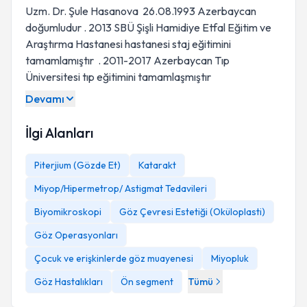
Uzm. Dr. Şule Hasanova 26.08.1993 Azerbaycan
doğumludur . 2013 SBÜ Şişli Hamidiye Etfal Eğitim ve
Araştırma Hastanesi hastanesi staj eğitimini
tamamlamıştır . 2011-2017 Azerbaycan Tıp
Üniversitesi tıp eğitimini tamamlaşmıştır
Devamı
İlgi Alanları
Piterjium (Gözde Et)
Katarakt
Miyop/Hipermetrop/ Astigmat Tedavileri
Biyomikroskopi
Göz Çevresi Estetiği (Oküloplasti)
Göz Operasyonları
Çocuk ve erişkinlerde göz muayenesi
Miyopluk
Göz Hastalıkları
Ön segment
Tümü