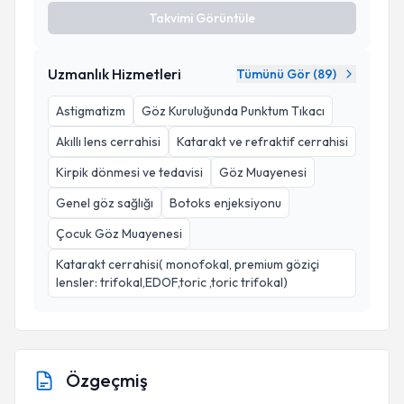
Takvimi Görüntüle
Uzmanlık Hizmetleri
Tümünü Gör (
89
)
Astigmatizm
Göz Kuruluğunda Punktum Tıkacı
Akıllı lens cerrahisi
Katarakt ve refraktif cerrahisi
Kirpik dönmesi ve tedavisi
Göz Muayenesi
Genel göz sağlığı
Botoks enjeksiyonu
Çocuk Göz Muayenesi
Katarakt cerrahisi( monofokal, premium göziçi
lensler: trifokal,EDOF,toric ,toric trifokal)
Özgeçmiş