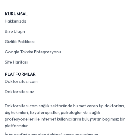
KURUMSAL
Hakkımızda
Bize Ulaşın
Gizlilik Politikası
Google Takvim Entegrasyonu
Site Haritası
PLATFORMLAR
Doktorsitesi.com
Doktorsitesi.az
Doktorsitesi.com sağlık sektöründe hizmet veren tıp doktorları,
diş hekimleri, fizyoterapistler, psikologlar vb. sağlık
profesyonelleri ile internet kullanıcılarını buluşturan bağımsız bir
platformdur.
İş bu sayfada yer alan doktor/uzman yorumları ve