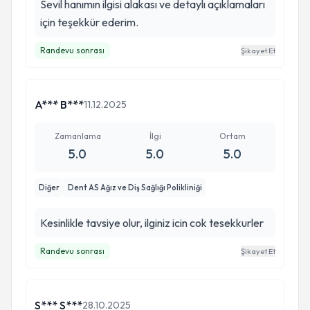
Sevil hanımın ilgisi alakası ve detaylı açıklamaları
için teşekkür ederim.
Randevu sonrası
Şikayet Et
A*** B***
11.12.2025
Zamanlama
İlgi
Ortam
5.0
5.0
5.0
Diğer
Dent AS Ağız ve Diş Sağlığı Polikliniği
Kesinlikle tavsiye olur, ilginiz icin cok tesekkurler
Randevu sonrası
Şikayet Et
S*** S***
28.10.2025