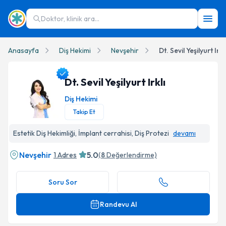
Doktor, klinik ara...
Anasayfa
Diş Hekimi
Nevşehir
Dt. Sevil Yeşilyurt Irklı
Dt. Sevil Yeşilyurt Irklı
Diş Hekimi
Takip Et
Dt. Sevil Yeşilyurt Irklı Profil Fotoğrafı
Estetik Diş Hekimliği, İmplant cerrahisi, Diş Protezi
devamı
Nevşehir
5.0
1 Adres
(
8
Değerlendirme)
Soru Sor
Randevu Al