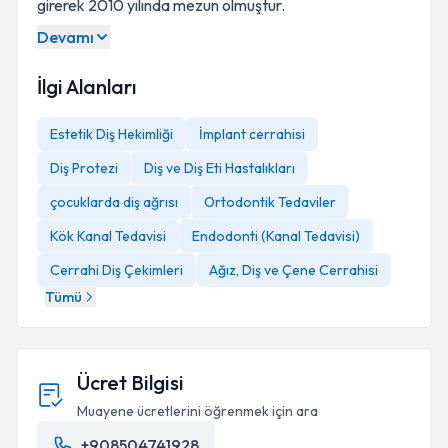
girerek 2010 yılında mezun olmuştur.
Devamı
İlgi Alanları
Estetik Diş Hekimliği
İmplant cerrahisi
Diş Protezi
Diş ve Diş Eti Hastalıkları
çocuklarda diş ağrısı
Ortodontik Tedaviler
Kök Kanal Tedavisi
Endodonti (Kanal Tedavisi)
Cerrahi Diş Çekimleri
Ağız, Diş ve Çene Cerrahisi
Tümü
Ücret Bilgisi
Muayene ücretlerini öğrenmek için ara
+908504741928