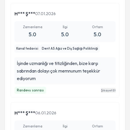
rahatlığıyla herkese tavsiye ederim🙏
H*** Ş***
07.01.2026
Zamanlama
İlgi
Ortam
5.0
5.0
5.0
Kanal tedavisi
Dent AS Ağız ve Diş Sağlığı Polikliniği
İşinde uzmanlığı ve titizliğinden, bize karşı
sabrından dolayı çok memnunum teşekkür
ediyorum
Randevu sonrası
Şikayet Et
H*** Ş***
06.01.2026
Zamanlama
İlgi
Ortam