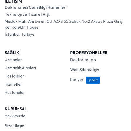
İLETİŞİM
Doktorsitesi Com Bilgi Hizmetleri
Teknoloji ve Ticaret A.Ş.
Maslak Mah. Ahi Evran Cd. A.O.S 55 Sokak No:2 Aksoy Plaza Giriş
Kat Kolektif House
İstanbul, Türkiye
SAĞLIK
PROFESYONELLER
Uzmanlar
Doktorlar İçin
Uzmanlık Alanları
Web Siteniz İçin
Hastalıklar
Kariyer
İşe Alım
Hizmetler
Hastaneler
KURUMSAL
Hakkımızda
Bize Ulaşın