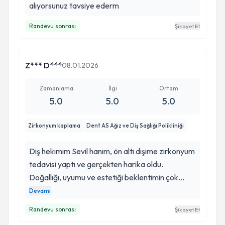
alıyorsunuz tavsiye ederm
Randevu sonrası
Şikayet Et
Z*** D***
08.01.2026
Zamanlama
İlgi
Ortam
5.0
5.0
5.0
Zirkonyum kaplama
Dent AS Ağız ve Diş Sağlığı Polikliniği
Diş hekimim Sevil hanım, ön altı dişime zirkonyum
tedavisi yaptı ve gerçekten harika oldu.
Doğallığı, uyumu ve estetiği beklentimin çok
üzerinde. Tedavi süreci boyunca çok ilgiliydi,
Devamı
detaycılığı sayesinde kendimi çok güvende
Randevu sonrası
Şikayet Et
hissettim. Gülüşüm tamamen değişti, gönül