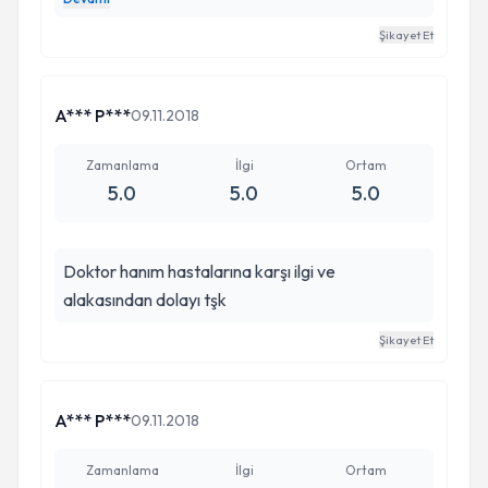
kendısıyle o kadar dua edıyorum ki bir aydır
Şikayet Et
düşmeyen ateş doktor doktor gez çok çaresizdik
çok tşk edıyorum
A*** P***
09.11.2018
Zamanlama
İlgi
Ortam
5.0
5.0
5.0
Doktor hanım hastalarına karşı ilgi ve
alakasından dolayı tşk
Şikayet Et
A*** P***
09.11.2018
Zamanlama
İlgi
Ortam