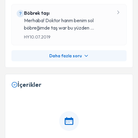
Böbrek taşı
Merhaba! Doktor hanm benim sol
böbreğimde taş war bu yüzden
...
HY
10.07.2019
Daha fazla soru
İçerikler