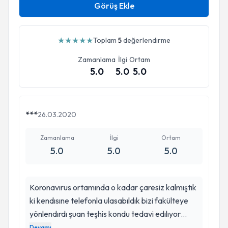
Görüş Ekle
★
★
★
★
★
Toplam
5
değerlendirme
Zamanlama
İlgi
Ortam
5.0
5.0
5.0
***
26.03.2020
Zamanlama
İlgi
Ortam
5.0
5.0
5.0
Koronavırus ortamında o kadar çaresiz kalmıştık
ki kendısıne telefonla ulasabıldık bizi fakülteye
yönlendırdı şuan teşhis kondu tedavi edılıyor
Allah razı olsun ileri de mutlaka görüsücez
Devamı