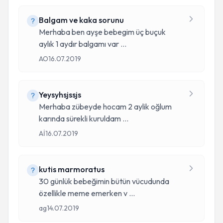
Balgam ve kaka sorunu
Merhaba ben ayşe bebegim üç buçuk
aylık 1 aydır balgamı var
...
AO
16.07.2019
Yeysyhsjssjs
Merhaba zübeyde hocam 2 aylik oğlum
karında sürekli kuruldam
...
Aİ
16.07.2019
kutis marmoratus
30 günlük bebeğimin bütün vücudunda
özellikle meme emerken v
...
ag
14.07.2019