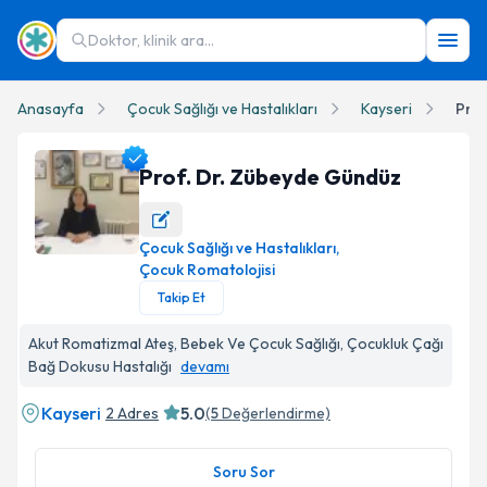
Doktor, klinik ara...
Anasayfa
Çocuk Sağlığı ve Hastalıkları
Kayseri
Prof
Prof. Dr. Zübeyde Gündüz
Çocuk Sağlığı ve Hastalıkları
,
Prof. Dr. Zübeyde Gündüz Profil Fotoğrafı
Çocuk Romatolojisi
Takip Et
Akut Romatizmal Ateş, Bebek Ve Çocuk Sağlığı, Çocukluk Çağı
Bağ Dokusu Hastalığı
devamı
Kayseri
5.0
2 Adres
(
5
Değerlendirme)
Soru Sor