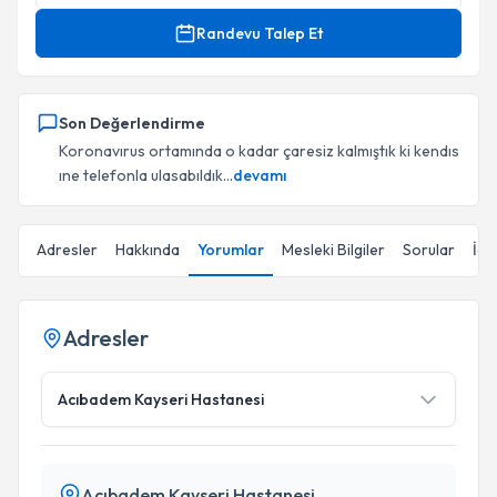
Randevu Talep Et
Son Değerlendirme
Koronavırus ortamında o kadar çaresiz kalmıştık ki kendıs
ıne telefonla ulasabıldık...
devamı
Adresler
Hakkında
Yorumlar
Mesleki Bilgiler
Sorular
İçe
Adresler
Acıbadem Kayseri Hastanesi
Acıbadem Kayseri Hastanesi