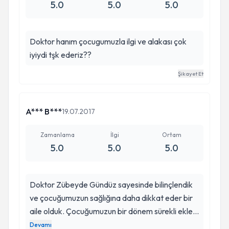
5.0
5.0
5.0
Doktor hanım çocugumuzla ilgi ve alakası çok
iyiydi tşk ederiz??
Şikayet Et
A*** B***
19.07.2017
Zamanlama
İlgi
Ortam
5.0
5.0
5.0
Doktor Zübeyde Gündüz sayesinde bilinçlendik
ve çocuğumuzun sağlığına daha dikkat eder bir
aile olduk. Çocuğumuzun bir dönem sürekli eklem
ağrıları vardı ve bize bunu sürekli söylüyordu biz
Devamı