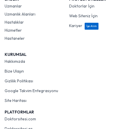
Uzmanlar
Doktorlar İçin
Uzmanlık Alanları
Web Siteniz İçin
Hastalıklar
Kariyer
İşe Alım
Hizmetler
Hastaneler
KURUMSAL
Hakkımızda
Bize Ulaşın
Gizlilik Politikası
Google Takvim Entegrasyonu
Site Haritası
PLATFORMLAR
Doktorsitesi.com
Doktorsitesi.az