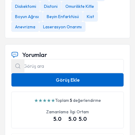
Diskektomi
Distoni
Omurilikte Kitle
Boyun Ağrısı
Beyin Enfarktüsü
Kist
Anevrizma
Laserasyon Onarımı
Yorumlar
Görüş Ekle
★
★
★
★
★
Toplam
5
değerlendirme
Zamanlama
İlgi
Ortam
5.0
5.0
5.0