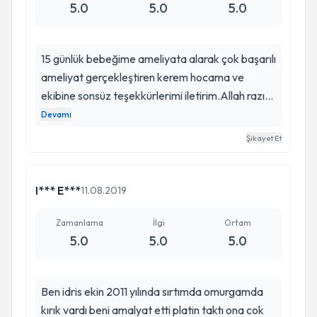
5.0
5.0
5.0
15 günlük bebeğime ameliyata alarak çok başarılı
ameliyat gerçekleştiren kerem hocama ve
ekibine sonsüz teşekkürlerimi iletirim.Allah razı
olsun kendisinden..oğlumun beyninde büyük bi
Devamı
kitle vardı hidrosefali ameliyatı yaptı.. oğlum şuan
Şikayet Et
çok iyi önce Allaha şükürler olsun.. sonra
kendisinden Allah razı olsun.. Başarılarının
devamını dilerim.. Çok teşşekür ederim.
I*** E***
11.08.2019
Saygılarımla....
Zamanlama
İlgi
Ortam
5.0
5.0
5.0
Ben idris ekin 2011 yılında sırtımda omurgamda
kırık vardı beni amalyat etti platin taktı ona cok