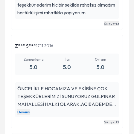
teşekkür ederim hic bir sekilde rahatsız olmadım
hertürlü işimi rahatlıkla yapıyorum
Şikayet Et
Z*** S***
17.11.2016
Zamanlama
İlgi
Ortam
5.0
5.0
5.0
ÖNCELİKLE HOCAMIZA VE EKİBİNE ÇOK
TEŞEKKÜRLERİMİZİ SUNUYORUZ GÜLPINAR
MAHALLESİ HALKI OLARAK.ACIBADEMDEN
TUTUN TÜM HASTANE DOKTORLARIYLA
Devamı
GÖRÜŞTÜK KİMSE BU RİSKİ GÖZE
Şikayet Et
ALAMAZKEN,SEVGİLİ DOKTORUMUZ