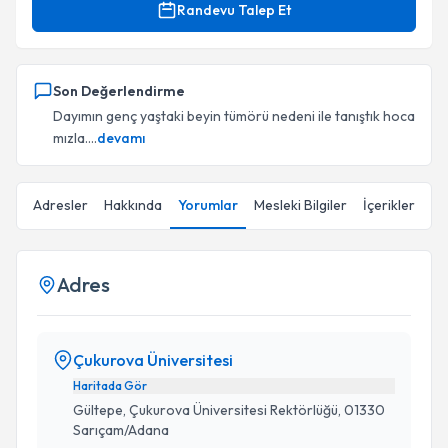
Randevu Talep Et
Son Değerlendirme
Dayımın genç yaştaki beyin tümörü nedeni ile tanıştık hoca
mızla....
devamı
Adresler
Hakkında
Yorumlar
Mesleki Bilgiler
İçerikler
Adres
Çukurova Üniversitesi
Haritada Gör
Gültepe, Çukurova Üniversitesi Rektörlüğü, 01330
Sarıçam/Adana