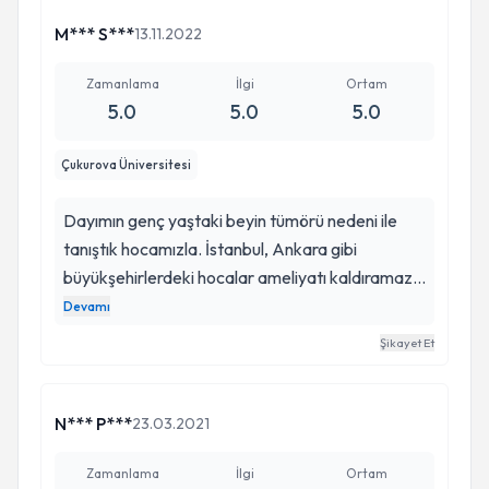
M*** S***
13.11.2022
Zamanlama
İlgi
Ortam
5.0
5.0
5.0
Çukurova Üniversitesi
Dayımın genç yaştaki beyin tümörü nedeni ile
tanıştık hocamızla. İstanbul, Ankara gibi
büyükşehirlerdeki hocalar ameliyatı kaldıramaz,
masada kalır dediler. Mazhar hocam sağolsun
Devamı
önce tedavi yollarını denedi, sonra küçük bir
Şikayet Et
ameliyatla biyopsi aldı ve tanımızı koydu.
Yaşamaz denilen Ahmet dayımla, 3 güzel yılımız
geçti. Allah hocamızdan razı olsun.
N*** P***
23.03.2021
Zamanlama
İlgi
Ortam