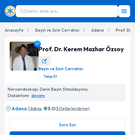
Doktor, klinik ara...
Anasayfa
Beyin ve Sinir Cerrahisi
Adana
Prof. Dr.
Prof. Dr. Kerem Mazhar Özsoy
Beyin ve Sinir Cerrahisi
Prof. Dr. Kerem Mazhar Özsoy Profil Fotoğrafı
Takip Et
Nöroendoskopi, Derin Beyin Stimülasyonu,
Diskektomi
devamı
Adana
5.0
1 Adres
(
5
Değerlendirme)
Soru Sor