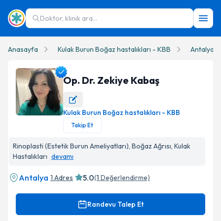
Doktor, klinik ara...
Anasayfa
Kulak Burun Boğaz hastalıkları - KBB
Antalya
Op. Dr. Zekiye Kabaş
Kulak Burun Boğaz hastalıkları - KBB
Op. Dr. Zekiye Kabaş Profil Fotoğrafı
Takip Et
Rinoplasti (Estetik Burun Ameliyatları), Boğaz Ağrısı, Kulak
Hastalıkları
devamı
Antalya
5.0
1 Adres
(
1
Değerlendirme)
Randevu Talep Et