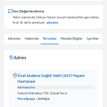
Son Değerlendirme
Yakin zamanda Zekiye Hanım sinuzit ameliyatimi gercekles
tirdi. Ilk defa ameliyat...
devamı
Adresler
Hakkında
Yorumlar
Mesleki Bilgiler
İçerikler
Adres
Özel Akdeniz Sağlık Vakfı (ASV) Yaşam
Hastanesi
Haritada Gör
Gebizli Mahallesi 1116. Sokak No:4
Muratpaşa
Antalya
/