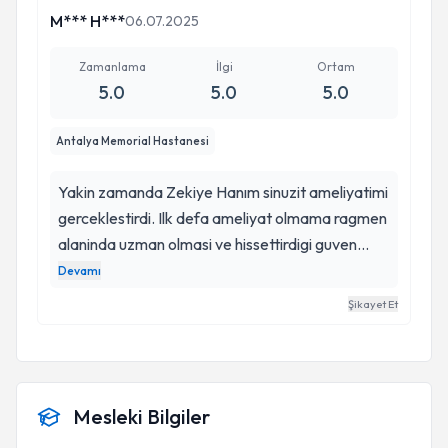
M*** H***
06.07.2025
Zamanlama
İlgi
Ortam
5.0
5.0
5.0
Antalya Memorial Hastanesi
Yakin zamanda Zekiye Hanım sinuzit ameliyatimi
gerceklestirdi. Ilk defa ameliyat olmama ragmen
alaninda uzman olmasi ve hissettirdigi guven
sayesinde icim rahatti. Surec boyuncaki sabri,
Devamı
pozitif iletisimi, nazik yaklasimi ve ilgisi icin
Şikayet Et
kendisine cok tesekkur ediyorum.
Mesleki Bilgiler