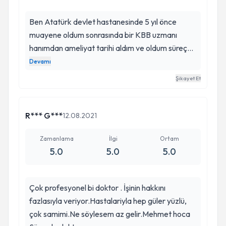
Ben Atatürk devlet hastanesinde 5 yıl önce
muayene oldum sonrasında bir KBB uzmanı
hanımdan ameliyat tarihi aldım ve oldum süreç
çok ağrılı oldu kemik eğriliği çıkıntı vardı alındı can
Devamı
yakıcı oldu o sırada 1 günlük süreçte hastanede
Şikayet Et
kaldım yanımda bulunan diğer hasta ise Mehmet
aşık KBB uzmani tafarafindan esnetik ameliyati
olmuştu ben acı icindeyken bayan sanki hiç
R*** G***
12.08.2021
ameliyat olmamış gibi hem çok rahat konuşuyor
hemde hareket ediyordu sonra amcami
Zamanlama
İlgi
Ortam
5.0
5.0
5.0
yönlendirdim Mehmet beye amcam da çok çok
memnun kaldı şimdide ben tekrardan Mehmet
bey i tercih ederek esnetik ameliyati olmayı
Çok profesyonel bi doktor . İşinin hakkını
düşünüyorum Allah izin verirse kesinlikle kendisini
fazlasıyla veriyor.Hastalariyla hep güler yüzlü,
öneririm
çok samimi.Ne söylesem az gelir.Mehmet hoca