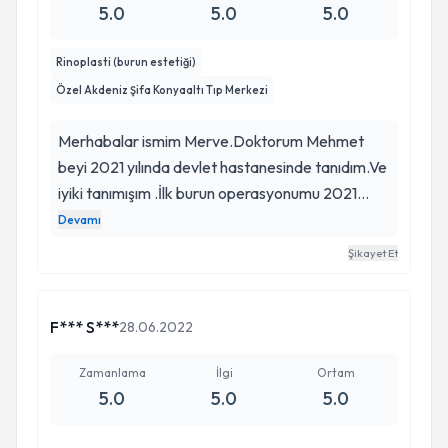
5.0
5.0
5.0
Rinoplasti (burun estetiği)
Özel Akdeniz Şifa Konyaaltı Tıp Merkezi
Merhabalar ismim Merve.Doktorum Mehmet
beyi 2021 yılında devlet hastanesinde tanıdım.Ve
iyiki tanımışım .İlk burun operasyonumu 2021
yılında Mehmet hocama oldum ve yaklaşık 25
Devamı
gün önce 3.burun ameliyatımı tekrardan
Şikayet Et
kendisinde oldum.Üç burun ameliyatımda kendi
isteğim ve kendi ihmalkarlığımdan
kaynaklıdır.Doktorumla alakalı yanlış bişe
F*** S***
28.06.2022
düşünülsün kesinlikle istemem belirtmek
istedim.Doktorum Mehmet Aşık işinde çok ama
Zamanlama
İlgi
Ortam
5.0
5.0
5.0
çok başarılı bi o kadar da güler yüzlü tatlı dilli
samimi ve merhametli bir insan.Hem işinde bu