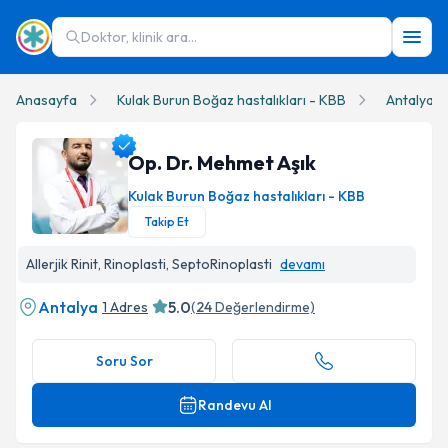
Doktor, klinik ara...
Anasayfa
Kulak Burun Boğaz hastalıkları - KBB
Antalya
Op. Dr. Mehmet Aşık
Kulak Burun Boğaz hastalıkları - KBB
Takip Et
Op. Dr. Mehmet Aşık Profil Fotoğrafı
Allerjik Rinit, Rinoplasti, SeptoRinoplasti
devamı
Antalya
5.0
1 Adres
(
24
Değerlendirme)
Soru Sor
Randevu Al