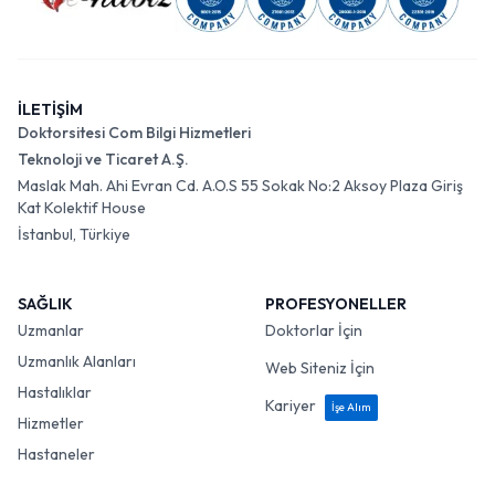
İLETİŞİM
Doktorsitesi Com Bilgi Hizmetleri
Teknoloji ve Ticaret A.Ş.
Maslak Mah. Ahi Evran Cd. A.O.S 55 Sokak No:2 Aksoy Plaza Giriş
Kat Kolektif House
İstanbul, Türkiye
SAĞLIK
PROFESYONELLER
Uzmanlar
Doktorlar İçin
Uzmanlık Alanları
Web Siteniz İçin
Hastalıklar
Kariyer
İşe Alım
Hizmetler
Hastaneler