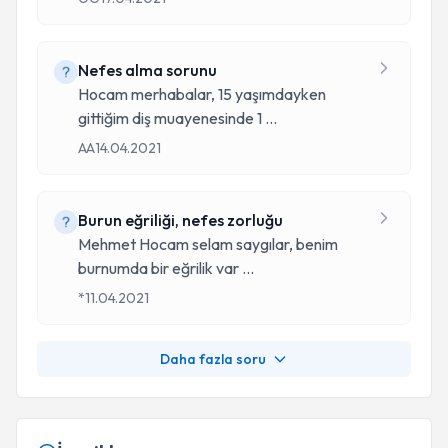
Nefes alma sorunu
Hocam merhabalar, 15 yaşımdayken
gittiğim diş muayenesinde 1
...
AA
14.04.2021
Burun eğriliği, nefes zorluğu
Mehmet Hocam selam saygılar, benim
burnumda bir eğrilik var
...
*
11.04.2021
Daha fazla soru