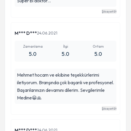
Süper bı doktor...
Şikayet Et
M*** D***
24.06.2021
Zamanlama
İlgi
Ortam
5.0
5.0
5.0
Mehmet hocam ve ekibine teşekkürlerimi
iletiyorum. Branşında çok başarılı ve profesyonel.
Başarılarınızın devamını dilerim. Sevgilerimle
Medine😀🙏
Şikayet Et
M*** D***
24.06.2021