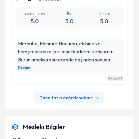
Zamanlama
İlgi
Ortam
5.0
5.0
5.0
Merhaba, Mehmet Hocama, ekibine ve
hemşirelerimize çok teşekkürlerimi iletiyorum.
Burun ameliyatı sürecimde başından sonuna
kadar ilgi ve alakasına minnettar kaldığımı canı
Devamı
gönülden iletmek isterim. Mesleğini hakkıyla
Şikayet Et
yapan, profesyonel, başarılı ve bilgili bir doktor.
Rabbım sizleri başımızdan eksik etmesin.
Daha fazla değerlendirme
Sağlığınıza duacıyız. Saygılarımı ve sevgilerimi
iletiyorum.
Mesleki Bilgiler