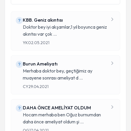
KBB. Geniz akıntısı
Doktor bey iyi akşamlar,1 yıl boyunca geniz
akıntısı var çok
...
YK
02.05.2021
Burun Ameliyatı
Merhaba doktor bey, geçtiğimiz ay
muayene sonrası ameliyat d
...
CY
29.04.2021
DAHA ÖNCE AMELİYAT OLDUM
Hocam merhaba ben Oğuz burnumdan
daha önce ameliyat oldum şi
...
OG
17.04.2021