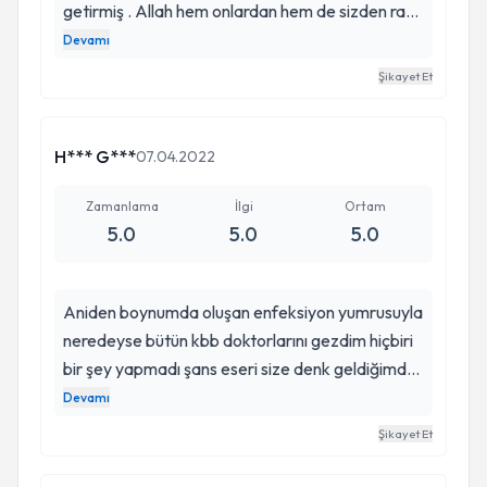
getirmiş . Allah hem onlardan hem de sizden razı
olsun . Hem insani olarak hem hekim olarak ikisini
Devamı
birlikte mükemmel yürütüyorsunuz. Çok başarılı
Şikayet Et
bir hekim gerçekten . İyiki siz hocam 🙏
H*** G***
07.04.2022
Zamanlama
İlgi
Ortam
5.0
5.0
5.0
Aniden boynumda oluşan enfeksiyon yumrusuyla
neredeyse bütün kbb doktorlarını gezdim hiçbiri
bir şey yapmadı şans eseri size denk geldiğimde
hemen yatışımı yapıp 2 aydır çektiğim ağrıdan
Devamı
beni 5 günde kurtardınız çok iyisiniz ama daha
Şikayet Et
burnumu yaptıracaktım size nereye gittiniiz 🥰🥲