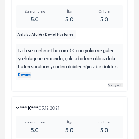
Zamanlama
İlgi
Ortam
5.0
5.0
5.0
Antalya Atatürk Devlet Hastanesi
Iyi ki siz mehmet hocam :) Cana yakın ve güler
yüzlülügünün yanında, çok sabırlı ve aklınızdaki
bütün soruların yanıtını alabileceğiniz bir doktor.
Gerçekten işinin ehli bir insan. Kendisiyle
Devamı
tanıştıktan sonra içinizde zerre ameliyat korkusu
Şikayet Et
kalmıyor. Kendisine çok teşekkür ediyorum 🙂
M*** K***
03.12.2021
Zamanlama
İlgi
Ortam
5.0
5.0
5.0