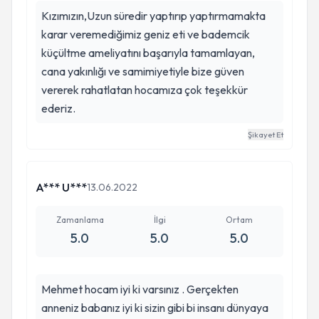
kadar başarılı hem insanlığı bu kadar güzel bir
Kızımızın,Uzun süredir yaptırıp yaptırmamakta
doktora denk gelmek çok güzel bir şans.Ve ben
karar veremediğimiz geniz eti ve bademcik
çok şanslı olduğumu düşünüyorum.Kendisini çok
küçültme ameliyatını başarıyla tamamlayan,
seviyorum.Hayatı boyunca ona başarılar
cana yakınlığı ve samimiyetiyle bize güven
diliyorum ☺️🙏
vererek rahatlatan hocamıza çok teşekkür
ederiz.
Şikayet Et
A*** U***
13.06.2022
Zamanlama
İlgi
Ortam
5.0
5.0
5.0
Mehmet hocam iyi ki varsınız . Gerçekten
anneniz babanız iyi ki sizin gibi bi insanı dünyaya