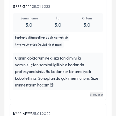
S*** G***
28.01.2022
Zamanlama
İlgi
Ortam
5.0
5.0
5.0
Septoplasti(nazal hava yolu cerrahisi)
Antalya Atatürk Devlet Hastanesi
Canım doktorum iyi ki sizi tanıdım iyi ki
varsınız.İçten samimi ilgili bir o kadar da
profesyonelsiniz. Bu kadar zor bir ameliyatı
kabul ettiniz. Sonuçtan da çok memnunum. Size
minnettarım hocam😊
Şikayet Et
K*** M***
25.01.2022