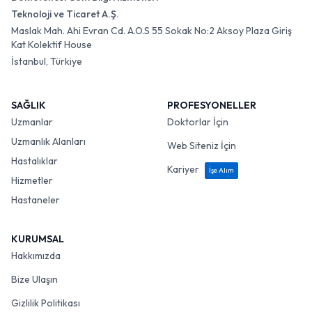
Teknoloji ve Ticaret A.Ş.
Maslak Mah. Ahi Evran Cd. A.O.S 55 Sokak No:2 Aksoy Plaza Giriş
Kat Kolektif House
İstanbul, Türkiye
SAĞLIK
PROFESYONELLER
Uzmanlar
Doktorlar İçin
Uzmanlık Alanları
Web Siteniz İçin
Hastalıklar
Kariyer
İşe Alım
Hizmetler
Hastaneler
KURUMSAL
Hakkımızda
Bize Ulaşın
Gizlilik Politikası