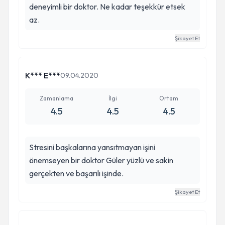
deneyimli bir doktor. Ne kadar teşekkür etsek
az.
Şikayet Et
K*** E***
09.04.2020
Zamanlama
İlgi
Ortam
4.5
4.5
4.5
Stresini başkalarına yansıtmayan işini
önemseyen bir doktor Güler yüzlü ve sakin
gerçekten ve başarılı işinde.
Şikayet Et