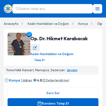
Doktor, klinik ara...
Anasayfa
Kadın Hastalıkları ve Doğum
Konya
Op. D
Op. Dr. Hikmet Karabacak
Kadın Hastalıkları ve Doğum
Op. Dr. Hikmet Karabacak Profil Fotoğrafı
Takip Et
Yumurtalık Kanseri, Menopoz, Sezeryan
devamı
Konya
4.8
1 Adres
(
3
Değerlendirme)
Soru Sor
Randevu Talep Et