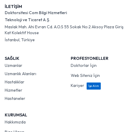
İLETİŞİM
Doktorsitesi Com Bilgi Hizmetleri
Teknoloji ve Ticaret A.Ş.
Maslak Mah. Ahi Evran Cd. A.O.S 55 Sokak No:2 Aksoy Plaza Giriş
Kat Kolektif House
İstanbul, Türkiye
SAĞLIK
PROFESYONELLER
Uzmanlar
Doktorlar İçin
Uzmanlık Alanları
Web Siteniz İçin
Hastalıklar
Kariyer
İşe Alım
Hizmetler
Hastaneler
KURUMSAL
Hakkımızda