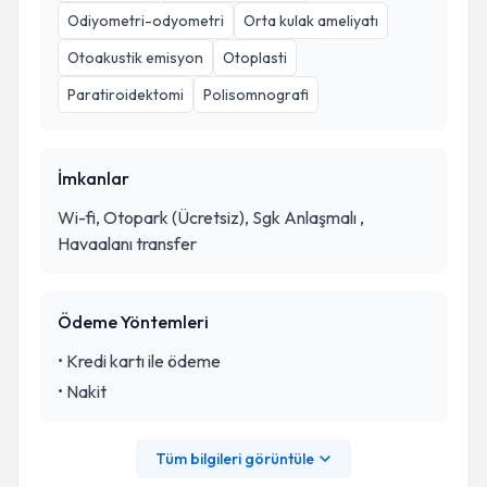
Odiyometri-odyometri
Orta kulak ameliyatı
Otoakustik emisyon
Otoplasti
Paratiroidektomi
Polisomnografi
İmkanlar
Wi-fi, Otopark (Ücretsiz), Sgk Anlaşmalı ,
Havaalanı transfer
Ödeme Yöntemleri
•
Kredi kartı ile ödeme
•
Nakit
Tüm bilgileri görüntüle