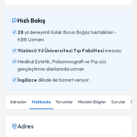
Hızlı Bakış
28
yıl deneyimli Kulak Burun Boğaz hastalıkları -
KBB Uzmanı
Yüzüncü Yıl Üniversitesi Tıp Fakültesi
mezunu
Medikal Estetik, Polisomnografi ve Prp yüz
gençleştirme alanlarında uzman
İngilizce
dilinde de hizmet veriyor.
Adresler
Hakkında
Yorumlar
Mesleki Bilgiler
Sorular
İçe
Adres