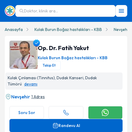
Doktor, klinik ara...
Anasayfa
Kulak Burun Boğaz hastalıkları - KBB
Nevşehir
Op. Dr. Fatih Yakut
Kulak Burun Boğaz hastalıkları - KBB
Takip Et
Op. Dr. Fatih Yakut Profil Fotoğrafı
Kulak Çınlaması (Tinnitus), Dudak Kanseri, Dudak
Tümörü
devamı
Nevşehir
1 Adres
Soru Sor
Randevu Al