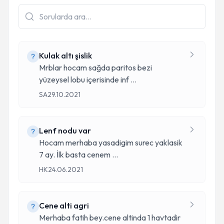
Kulak altı şislik
Mrblar hocam sağda paritos bezi
yüzeysel lobu içerisinde inf
...
SA
29.10.2021
Lenf nodu var
Hocam merhaba yasadigim surec yaklasik
7 ay. İlk basta cenem
...
HK
24.06.2021
Cene alti agri
Merhaba fatih bey.cene altinda 1 havtadir