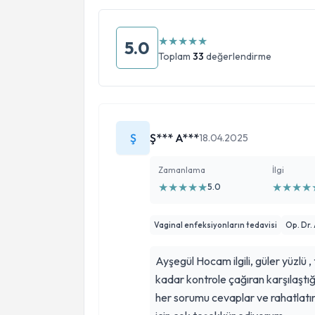
★
★
★
★
★
5.0
Toplam
33
değerlendirme
Ş
Ş*** A***
18.04.2025
Zamanlama
İlgi
★
★
★
★
★
★
★
★
★
5.0
Vaginal enfeksiyonların tedavisi
Op. Dr.
Ayşegül Hocam ilgili, güler yüzlü ,
kadar kontrole çağıran karşılaştığım tek doktor
her sorumu cevaplar ve rahatlatır.K