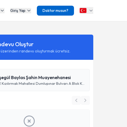
Giriş Yap
Doktor musun?
ndevu Oluştur
 üzerinden randevu oluşturmak ücretsiz.
yşegül Baylas Şahin Muayenehanesi
YDA CENTER Kızılırmak Mahallesi Dumlupınar Bulvarı A Blok Kat:10 Daire:415