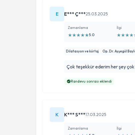
E
E*** Ç***
25.03.2025
Zamanlama
İlgi
★
★
★
★
★
★
★
★
★
5.0
Dilatasyon ve kürtaj
Op. Dr. Ayşegül Ba
Çok teşekkür ederim her şey çok g
Randevu sonrası eklendi
K
K*** S***
17.03.2025
Zamanlama
İlgi