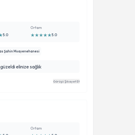
Ortam
★
★
★
★
★
★
5.0
5.0
ylas Şahin Muayenehanesi
üzeldi elinize sağlık
Görüşü Şikayet Et
Ortam