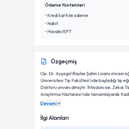
Ödeme Yöntemleri
•
Kredi kartı ile ödeme
•
Nakit
•
Havale/EFT
Özgeçmiş
Op. Dr. Ayşegül Baylas Şahin Lisans öncesi ö
Üniversitesi Tıp Fakültesi'nde başladığı tıp e
Doktoru unvanı almıştır. İhtisasını ise, Zekai T
Araştırma Hastanesi‘nde tamamlayarak Kadın
Devamı
İlgi Alanları