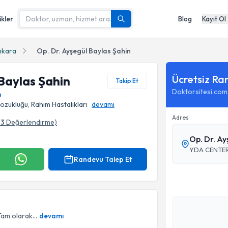
ikler
Blog
Kayıt Ol
nkara
Op. Dr. Ayşegül Baylas Şahin
Ücretsiz Ra
 Baylas Şahin
Takip Et
Doktorsitesi.com
m
Bozukluğu, Rahim Hastalıkları
devamı
Adres
33
Değerlendirme)
Op. Dr. A
Randevu Talep Et
Tam olarak...
devamı