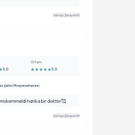
Görüşü Şikayet Et
Ortam
★
★
★
★
★
★
5.0
5.0
ylas Şahin Muayenehanesi
mükemmeldi harika bir doktor🥰
Görüşü Şikayet Et