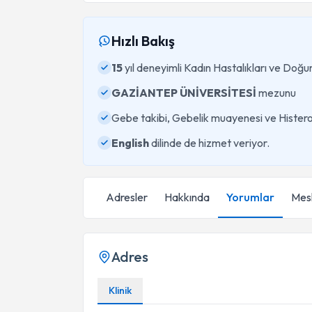
Hızlı Bakış
15
yıl deneyimli Kadın Hastalıkları ve Do
GAZİANTEP ÜNİVERSİTESİ
mezunu
Gebe takibi, Gebelik muayenesi ve Histero
English
dilinde de hizmet veriyor.
Adresler
Hakkında
Yorumlar
Mesl
Adres
Klinik