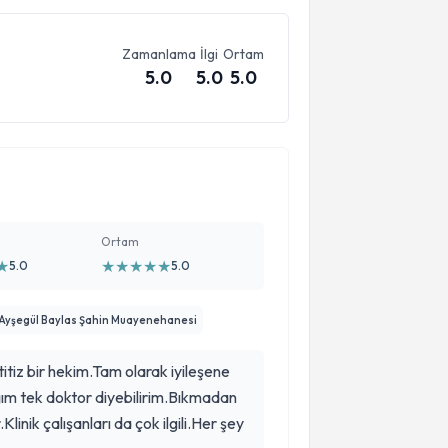
Zamanlama
İlgi
Ortam
5.0
5.0
5.0
Ortam
★
★
★
★
★
★
5.0
5.0
 Ayşegül Baylas Şahin Muayenehanesi
 titiz bir hekim.Tam olarak iyileşene
 diyebilirim.Bıkmadan
linik çalışanları da çok ilgili.Her şey