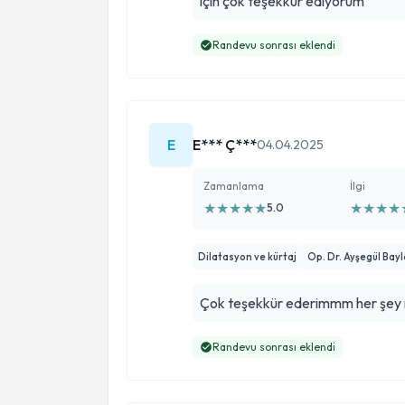
için çok teşekkür ediyorum
Randevu sonrası eklendi
E
E*** Ç***
04.04.2025
Zamanlama
İlgi
★
★
★
★
★
★
★
★
★
5.0
Dilatasyon ve kürtaj
Op. Dr. Ayşegül Ba
Çok teşekkür ederimmm her şey 
Randevu sonrası eklendi