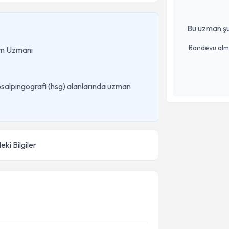
Bu uzman şu
Randevu almak
ğum Uzmanı
salpingografi (hsg) alanlarında uzman
eki Bilgiler