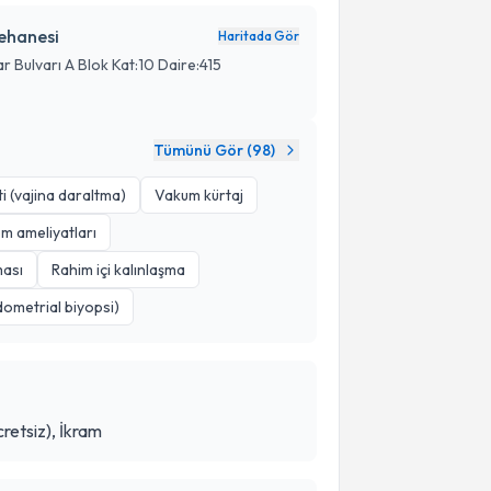
ehanesi
Haritada Gör
 Bulvarı A Blok Kat:10 Daire:415
Tümünü Gör (
98
)
i (vajina daraltma)
Vakum kürtaj
m ameliyatları
ması
Rahim içi kalınlaşma
ometrial biyopsi)
retsiz), İkram