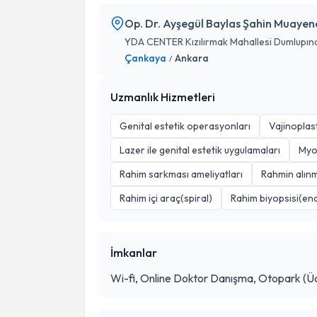
Op. Dr. Ayşegül Baylas Şahin Muayen
YDA CENTER Kızılırmak Mahallesi Dumlupınar
Çankaya
Ankara
/
Uzmanlık Hizmetleri
Genital estetik operasyonları
Vajinoplast
Lazer ile genital estetik uygulamaları
Myo
Rahim sarkması ameliyatları
Rahmin alın
Rahim içi araç(spiral)
Rahim biyopsisi(end
İmkanlar
Wi-fi, Online Doktor Danışma, Otopark (Üc