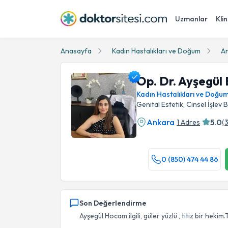
Uzmanlar
Klin
Anasayfa
Kadın Hastalıkları ve Doğum
A
Op. Dr. Ayşegül
Kadın Hastalıkları ve Doğu
Genital Estetik, Cinsel İşlev 
Ankara
5.0
1 Adres
(
Op. Dr. Ayşegül Baylas Şahin Profil Fotoğrafı
0 (850) 474 44 86
Son Değerlendirme
Ayşegül Hocam ilgili, güler yüzlü , titiz bir hekim.