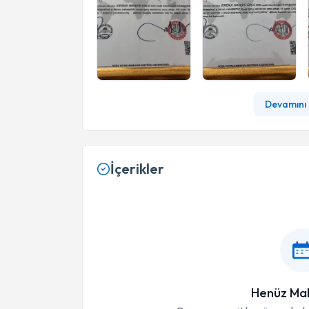
Devamını 
İçerikler
Henüz Mak