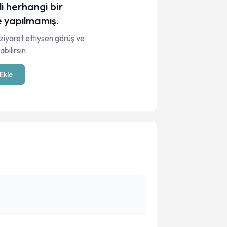
li herhangi bir
 yapılmamış.
ziyaret ettiysen görüş ve
bilirsin.
Ekle