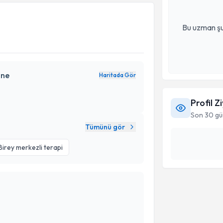
Bu uzman şu
ane
Haritada Gör
Profil Z
Son 30 gü
Tümünü gör
Birey merkezli terapi