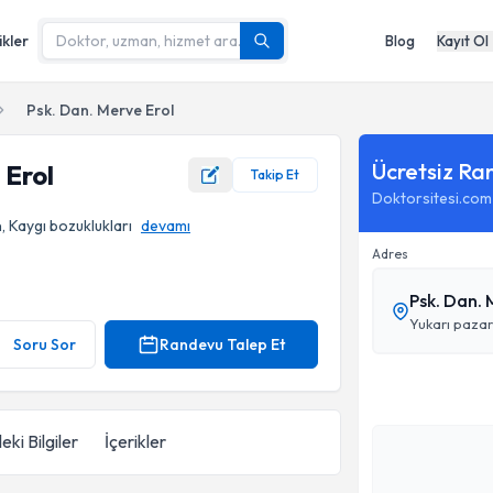
ikler
Blog
Kayıt Ol
Psk. Dan. Merve Erol
Ücretsiz Ra
 Erol
Takip Et
Doktorsitesi.com
, Kaygı bozuklukları
devamı
Adres
Psk. Dan.
Yukarı pazar
Soru Sor
Randevu Talep Et
eki Bilgiler
İçerikler