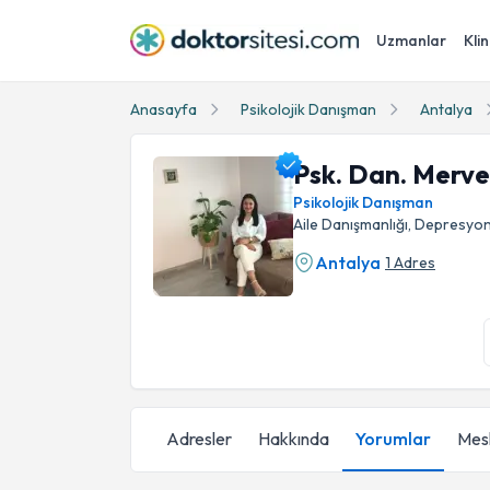
Uzmanlar
Klin
Anasayfa
Psikolojik Danışman
Antalya
Psk. Dan. Merve
Psikolojik Danışman
Aile Danışmanlığı, Depresyon
Antalya
1 Adres
Psk. Dan. Merve Erol Profil Fotoğrafı
Adresler
Hakkında
Yorumlar
Mesl