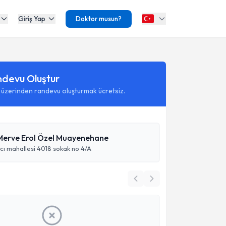
Giriş Yap
Doktor musun?
ndevu Oluştur
 üzerinden randevu oluşturmak ücretsiz.
 Merve Erol Özel Muayenehane
cı mahallesi 4018 sokak no 4/A