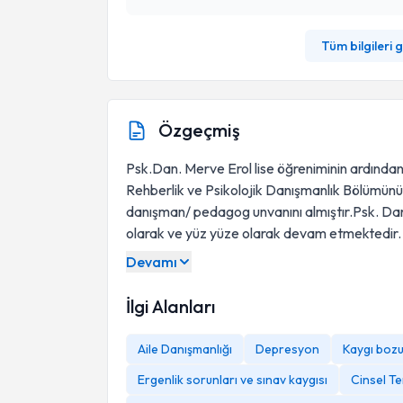
Tüm bilgileri 
Özgeçmiş
Psk.Dan. Merve Erol lise öğreniminin ardında
Rehberlik ve Psikolojik Danışmanlık Bölümünü
danışman/ pedagog unvanını almıştır.Psk. Dan
olarak ve yüz yüze olarak devam etmektedir.
Devamı
KURS VE SEMİNERLER
İlgi Alanları
Aile Danışmanlığı
Depresyon
Kaygı bozu
Ergenlik sorunları ve sınav kaygısı
Cinsel Te