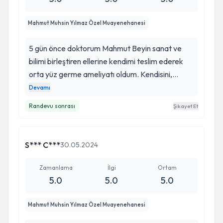
Mahmut Muhsin Yılmaz Özel Muayenehanesi
5 gün önce doktorum Mahmut Beyin sanat ve
bilimi birleştiren ellerine kendimi teslim ederek
orta yüz germe ameliyatı oldum. Kendisini,
mesleğindeki titizliğini, insancıllığını nasıl
Devamı
anlatsam da kelimelere sığdırsam bilemiyorum.
Randevu sonrası
Şikayet Et
Zaten kendisine 6-7 yıldır botoks, dolgu,
mezoterapi gibi işlemler için gidiyordum, ama
epeydir de kalıcı çözümler arıyordum.
S*** C***
30.05.2024
Doktorumla sık sık görüştümve kendisi her
seferinde bıkıp usanmadan açıkladı, bilgi verdi.
Zamanlama
İlgi
Ortam
Ameliyat öncesi, sırası ve sonrası hakkında her
5.0
5.0
5.0
detayı, her noktayı açıkladı. Dolayısıyla ona
güvenim zaten sonsuzdu ama bu güvenimde ne
Mahmut Muhsin Yılmaz Özel Muayenehanesi
kadar haklı olduğumj bir kere daha tecrübe