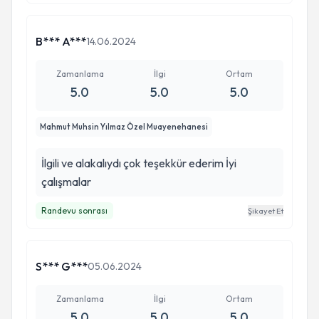
B*** A***
14.06.2024
Zamanlama
İlgi
Ortam
5.0
5.0
5.0
Mahmut Muhsin Yılmaz Özel Muayenehanesi
İlgili ve alakalıydı çok teşekkür ederim İyi
çalışmalar
Randevu sonrası
Şikayet Et
S*** G***
05.06.2024
Zamanlama
İlgi
Ortam
5.0
5.0
5.0