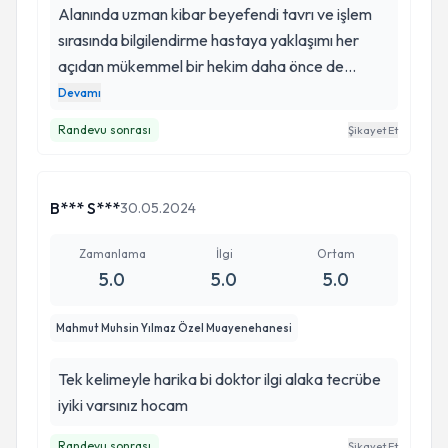
ettim. Birbirinden farklı şehirlerde, birbirinden
Alanında uzman kibar beyefendi tavrı ve işlem
farklı doktorlara, birbirinden farklı işlemler
sırasında bilgilendirme hastaya yaklaşımı her
yaptırmış biri olarak söylüyorum ki karşınıza
açıdan mükemmel bir hekim daha önce de
Mahmut Muhsin Yılmaz çıktıysa sanşlısınız
başvurduğum yaptırdığım her işlemden kesinlikle
Devamı
demektir. Çünkü böyle doktorların hastası olunur,
memnun kaldım tekrar tekrar teşekkürler daimi
Randevu sonrası
Şikayet Et
her anlamda :) Bu arada asistanı Gamze Hanımın
içim rahat olarak başvuracağım tek adres
da danışanlara karşı emeği, özverisi, sabrı,
nezaketi tartışılmaz. Son olarak eşi Tuğçe
B*** S***
30.05.2024
hanıma da cildimle ilgili birkaç şey için gitmiştim,
bu güzel aileyi ailecek seviyoruz :)
Zamanlama
İlgi
Ortam
5.0
5.0
5.0
Mahmut Muhsin Yılmaz Özel Muayenehanesi
Tek kelimeyle harika bi doktor ilgi alaka tecrübe
iyiki varsınız hocam
Randevu sonrası
Şikayet Et