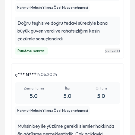
Mahmut Muhsin Yılmaz Özel Muayenehanesi
Doğru teşhis ve doğru tedavi süreciyle bana
büyük güven verdi ve rahatsızlığımı kesin
çözümle sonuçlandırdı
Randevu sonrası
Şikayet Et
ç*** N***
14.06.2024
Zamanlama
İlgi
Ortam
5.0
5.0
5.0
Mahmut Muhsin Yılmaz Özel Muayenehanesi
Muhsin bey ile yüzüme gerekli islemler hakkinda
ön görüsme gerceklestirdik. Cok aciklayici