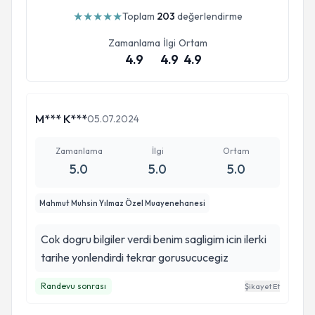
★
★
★
★
★
Toplam
203
değerlendirme
Zamanlama
İlgi
Ortam
4.9
4.9
4.9
M*** K***
05.07.2024
Zamanlama
İlgi
Ortam
5.0
5.0
5.0
Mahmut Muhsin Yılmaz Özel Muayenehanesi
Cok dogru bilgiler verdi benim sagligim icin ilerki
tarihe yonlendirdi tekrar gorusucucegiz
Randevu sonrası
Şikayet Et