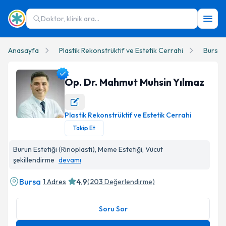
Doktor, klinik ara...
Anasayfa
Plastik Rekonstrüktif ve Estetik Cerrahi
Bursa
Op. Dr. Mahmut Muhsin Yılmaz
Plastik Rekonstrüktif ve Estetik Cerrahi
Op. Dr. Mahmut Muhsin Yılmaz Profil Fotoğrafı
Takip Et
Burun Estetiği (Rinoplasti), Meme Estetiği, Vücut
şekillendirme
devamı
Bursa
4.9
1 Adres
(
203
Değerlendirme)
Soru Sor