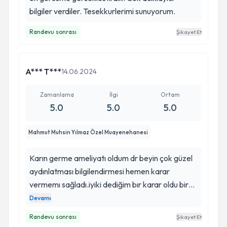
bilgiler verdiler. Tesekkurlerimi sunuyorum.
Randevu sonrası
Şikayet Et
A*** T***
14.06.2024
Zamanlama
İlgi
Ortam
5.0
5.0
5.0
Mahmut Muhsin Yılmaz Özel Muayenehanesi
Karın germe ameliyatı oldum dr beyin çok güzel
aydınlatması bilgilendirmesi hemen karar
vermemı sağladı.iyiki dediğim bır karar oldu bir
hafta içinde toparlandım sonuç cok güzel oldu
Devamı
agrım çok az denecek kadar bır ağrı yaşadım
Randevu sonrası
Şikayet Et
ama iyiki yollarımız kesişmiş.