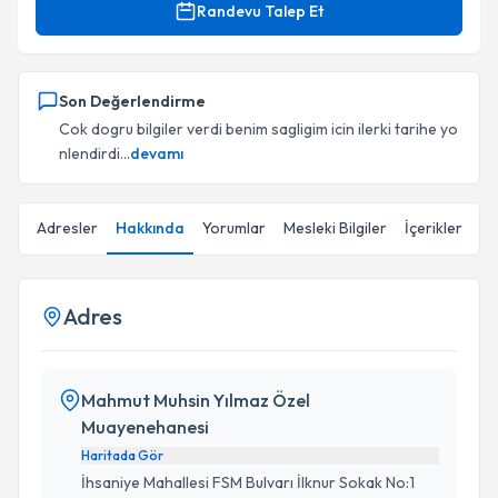
Randevu Talep Et
Son Değerlendirme
Cok dogru bilgiler verdi benim sagligim icin ilerki tarihe yo
nlendirdi...
devamı
Adresler
Hakkında
Yorumlar
Mesleki Bilgiler
İçerikler
Adres
Mahmut Muhsin Yılmaz Özel
Muayenehanesi
Haritada Gör
İhsaniye Mahallesi FSM Bulvarı İlknur Sokak No:1