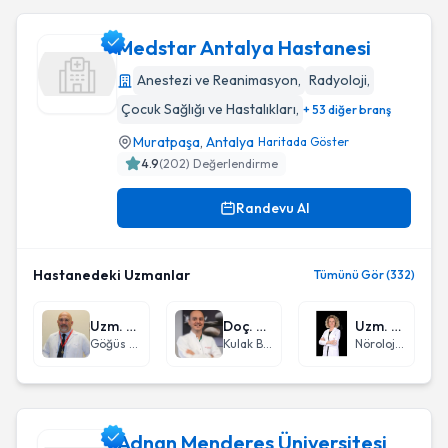
Medstar Antalya Hastanesi
Anestezi ve Reanimasyon
,
Radyoloji
,
Çocuk Sağlığı ve Hastalıkları
,
+ 53 diğer branş
Medstar Antalya Hastanesi
Muratpaşa
,
Antalya
Haritada Göster
4.9
(
202
) Değerlendirme
Randevu Al
Hastanedeki Uzmanlar
Tümünü Gör (332)
Uzm. Dr. Levent Işık
Doç. Dr. Levent Renda
Uzm. Dr. Nurgül Uzun
Göğüs Hastalıkları
Kulak Burun Boğaz hastalıkları - KBB
Nöroloji (Beyin ve Sinir Hastalıkları)
Adnan Menderes Üniversitesi