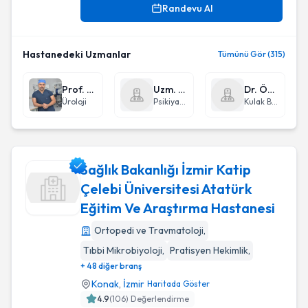
Randevu Al
Hastanedeki Uzmanlar
Tümünü Gör (315)
Prof. Dr. Evren Süer
Uzm. Dr. Berker Duman
Dr. Öğr. Üyesi Süha Beton
Üroloji
Psikiyatri
Kulak Burun Boğaz hastalıkları - KBB
Sağlık Bakanlığı İzmir Katip
Çelebi Üniversitesi Atatürk
Eğitim Ve Araştırma Hastanesi
Sağlık Bakanlığı İzmir Katip Çelebi Üniversitesi Atatürk Eği
Ortopedi ve Travmatoloji
,
Tıbbi Mikrobiyoloji
,
Pratisyen Hekimlik
,
+ 48 diğer branş
Konak
,
İzmir
Haritada Göster
4.9
(
106
) Değerlendirme