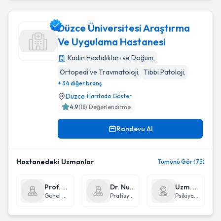
Düzce Üniversitesi Araştırma
Ve Uygulama Hastanesi
Kadın Hastalıkları ve Doğum
,
Düzce Üniversitesi Araştırma Ve Uygulama Hastanesi
Ortopedi ve Travmatoloji
,
Tıbbi Patoloji
,
+ 34 diğer branş
Düzce
Haritada Göster
4.9
(
18
) Değerlendirme
Randevu Al
Hastanedeki Uzmanlar
Tümünü Gör (75)
Prof. Dr. Emin Sami Gürleyik
Dr. Nurcan Ünal
Uzm. Dr. gülçin karacakurt
Genel Cerrahi
Pratisyen Hekimlik
Psikiyatri