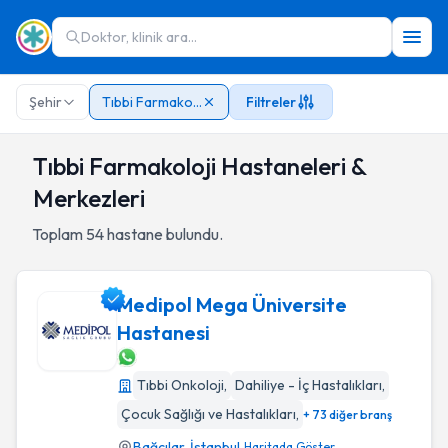
Doktor, klinik ara...
Şehir
Tıbbi Farmakoloji
Filtreler
Tıbbi Farmakoloji Hastaneleri &
Merkezleri
Toplam
54
hastane bulundu.
Medipol Mega Üniversite
Hastanesi
Medipol Mega Üniversite Hastanesi
Tıbbi Onkoloji
,
Dahiliye - İç Hastalıkları
,
Çocuk Sağlığı ve Hastalıkları
,
+ 73 diğer branş
Bağcılar
,
İstanbul
Haritada Göster