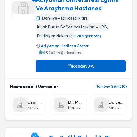
Ve Araştırma Hastanesi
Dahiliye - İç Hastalıkları
,
Adıyaman Üniversitesi Eğitim Ve Araştırma Hastanesi
Kulak Burun Boğaz hastalıkları - KBB
,
Pratisyen Hekimlik
,
+ 28 diğer branş
Adıyaman
Haritada Göster
4.9
(
36
) Değerlendirme
Randevu Al
Hastanedeki Uzmanlar
Tümünü Gör (210)
Uzm. Dr. Erdoğan Yaşar
Dr. Mehmet Akif Bozdağ
Dr. Serdar Türkmen
Kardiyoloji
Pratisyen Hekimlik
Kardiyoloji