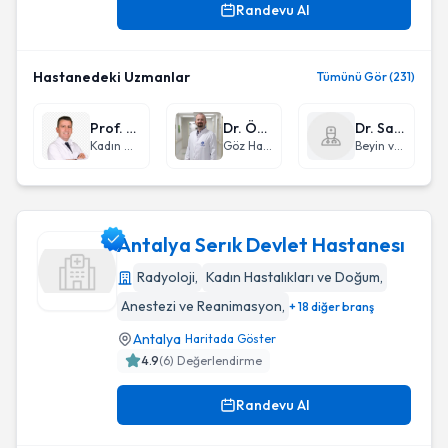
Randevu Al
Hastanedeki Uzmanlar
Tümünü Gör (231)
Prof. Dr. Ahmet Yiğit Çakıroğlu
Dr. Öğr. Üyesi Enes Kesim
Dr. Savaş Ceylan
Kadın Hastalıkları ve Doğum
Göz Hastalıkları
Beyin ve Sinir Cerrahisi
Antalya Serık Devlet Hastanesı
Radyoloji
,
Kadın Hastalıkları ve Doğum
,
Anestezi ve Reanimasyon
,
+ 18 diğer branş
Antalya Serık Devlet Hastanesı
Antalya
Haritada Göster
4.9
(
6
) Değerlendirme
Randevu Al