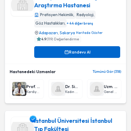
Araştırma Hastanesi
Pratisyen Hekimlik
,
Radyoloji
,
Sakarya Üniversitesi Eğitim Ve Araştırma Hastanesi
Göz Hastalıkları
,
+ 44 diğer branş
Adapazarı
,
Sakarya
Haritada Göster
4.9
(
119
) Değerlendirme
Randevu Al
Hastanedeki Uzmanlar
Tümünü Gör (318)
Prof. Dr. Hüseyin Gündüz
Dr. Sinan Zorsu
Uzm. Dr. Metin Ercan
Kardiyoloji
Kadın Hastalıkları ve Doğum
Genel Cerrahi
İstanbul Üniversitesi İstanbul
Tıp Fakültesi