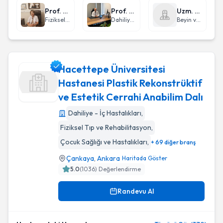
Prof. Dr. Canan Tıkız
Prof. Dr. Elmas Kasap
Uzm. Dr. Mesut Mete
Fiziksel Tıp ve Rehabilitasyon
Dahiliye - İç Hastalıkları
Beyin ve Sinir Cerrahisi
Hacettepe Üniversitesi
Hastanesi Plastik Rekonstrüktif
ve Estetik Cerrahi Anabilim Dalı
Hacettepe Üniversitesi Hastanesi Plastik Rekonstrüktif ve Es
Dahiliye - İç Hastalıkları
,
Fiziksel Tıp ve Rehabilitasyon
,
Çocuk Sağlığı ve Hastalıkları
,
+ 69 diğer branş
Çankaya
,
Ankara
Haritada Göster
5.0
(
1036
) Değerlendirme
Randevu Al