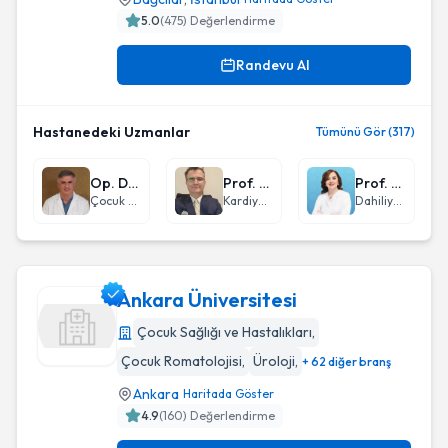
5.0
(
475
) Değerlendirme
Randevu Al
Hastanedeki Uzmanlar
Tümünü Gör (317)
Op. Dr. Mehmet Şerif Arslan
Prof. Dr. Bülent Demir
Prof. Dr. Sevgi Aras
Çocuk Cerrahisi
Kardiyoloji
Dahiliye - İç Hastalıkları
Ankara Üniversitesi
Çocuk Sağlığı ve Hastalıkları
,
Çocuk Romatolojisi
,
Üroloji
,
+ 62 diğer branş
Ankara Üniversitesi
Ankara
Haritada Göster
4.9
(
160
) Değerlendirme