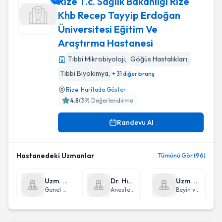
Rize T.c. Sağlık Bakanlığı Rize
Khb Recep Tayyip Erdoğan
Üniversitesi Eğitim Ve
Rize T.c. Sağlık Bakanlığı Rize Khb Recep Tayyip Erdoğan Ün
Araştırma Hastanesi
Tıbbi Mikrobiyoloji
,
Göğüs Hastalıkları
,
Tıbbi Biyokimya
,
+ 31 diğer branş
Rize
Haritada Göster
4.8
(
39
) Değerlendirme
Randevu Al
Hastanedeki Uzmanlar
Tümünü Gör (96)
Uzm. Dr. Murat Bağ
Dr. Hızır Kazdal
Uzm. Dr. Osman Ersegun Batçık
Genel Cerrahi
Anestezi ve Reanimasyon
Beyin ve Sinir Cerrahisi