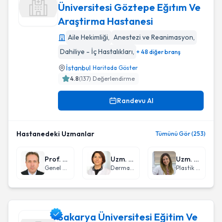
Üniversitesi Göztepe Eğıtım Ve
Araştirma Hastanesi
Sb İstanbul Medeniyet Üniversitesi Göztepe Eğıtım Ve Araş
Aile Hekimliği
,
Anestezi ve Reanimasyon
,
Dahiliye - İç Hastalıkları
,
+ 48 diğer branş
İstanbul
Haritada Göster
4.8
(
137
) Değerlendirme
Randevu Al
Hastanedeki Uzmanlar
Tümünü Gör (253)
Prof. Dr. İbrahim Ali Özemir
Uzm. Dr. Melek Koç
Uzm. Dr. Seda Asfuroğlu Barutca
Genel Cerrahi
Dermatoloji
Plastik Rekonstrüktif ve Estetik Cerrahi
Sakarya Üniversitesi Eğitim Ve