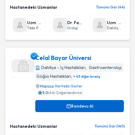
Hastanedeki Uzmanlar
Tümünü Gör (44)
Uzm. Dr. Sevgi Bozova
Dr. Fatih Hadimioğlu
Uzm. Dr. Seval Ay Altunbaş
Tıbbi Patoloji
Üroloji
Dahiliye - İç Hastalıkları
Celal Bayar Üniversi
Dahiliye - İç Hastalıkları
,
Gastroenteroloji
,
Göğüs Hastalıkları
,
+ 45 diğer branş
Celal Bayar Üniversi
Manisa
Haritada Göster
5.0
(
44
) Değerlendirme
Randevu Al
Hastanedeki Uzmanlar
Tümünü Gör (140)