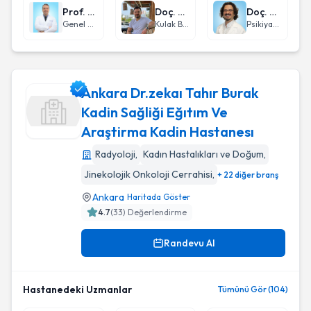
Prof. Dr. Tufan Egeli
Doç. Dr. Ersoy Doğan
Doç. Dr. İbrahim Tolga Binbay
Genel Cerrahi
Kulak Burun Boğaz hastalıkları - KBB
Psikiyatri
Ankara Dr.zekaı Tahır Burak
Kadin Sağliği Eğıtım Ve
Araştirma Kadin Hastanesı
Ankara Dr.zekaı Tahır Burak Kadin Sağliği Eğıtım Ve Araşti
Radyoloji
,
Kadın Hastalıkları ve Doğum
,
Jinekolojik Onkoloji Cerrahisi
,
+ 22 diğer branş
Ankara
Haritada Göster
4.7
(
33
) Değerlendirme
Randevu Al
Hastanedeki Uzmanlar
Tümünü Gör (104)