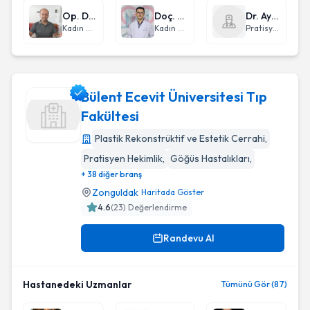
Op. Dr. Selim Pırpanlar
Doç. Dr. Emre Ekmekçi
Dr. Ayşe Çetin-türkoğlu
Kadın Hastalıkları ve Doğum
Kadın Hastalıkları ve Doğum
Pratisyen Hekimlik
Bülent Ecevit Üniversitesi Tıp
Fakültesi
Plastik Rekonstrüktif ve Estetik Cerrahi
,
Bülent Ecevit Üniversitesi Tıp Fakültesi
Pratisyen Hekimlik
,
Göğüs Hastalıkları
,
+ 38 diğer branş
Zonguldak
Haritada Göster
4.6
(
23
) Değerlendirme
Randevu Al
Hastanedeki Uzmanlar
Tümünü Gör (87)