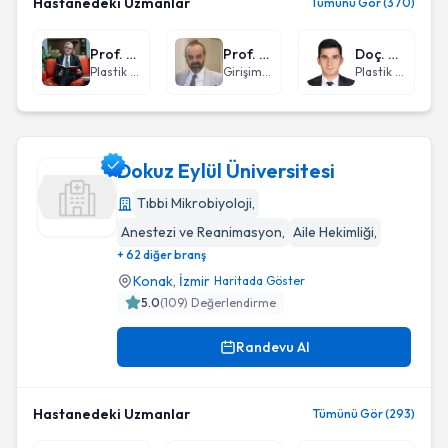
Hastanedeki Uzmanlar
Tümünü Gör (370)
Prof. Dr. Ali Emre Aksu
Prof. Dr. Türkmen Turan Çiftçi
Doç. Dr. Galip Gencay Üstün
Plastik Rekonstrüktif ve Estetik Cerrahi
Girişimsel Radyoloji
Plastik Rekonstrüktif ve Estetik Cerrahi
Dokuz Eylül Üniversitesi
Tıbbi Mikrobiyoloji
,
Anestezi ve Reanimasyon
,
Aile Hekimliği
,
Dokuz Eylül Üniversitesi
+ 62 diğer branş
Konak
,
İzmir
Haritada Göster
5.0
(
109
) Değerlendirme
Randevu Al
Hastanedeki Uzmanlar
Tümünü Gör (293)