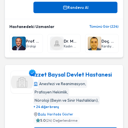
Randevu Al
Hastanedeki Uzmanlar
Tümünü Gör (224)
Prof. Dr. Mustafa Kadıhasanoğlu
Dr. Mahmut Öncül
Doç. Dr. Şükrü Arslan
Üroloji
Kadın Hastalıkları ve Doğum
Kardiyoloji
İzzet Baysal Devlet Hastanesi
Anestezi ve Reanimasyon
,
Pratisyen Hekimlik
,
İzzet Baysal Devlet Hastanesi
Nöroloji (Beyin ve Sinir Hastalıkları)
,
+ 24 diğer branş
Bolu
Haritada Göster
5.0
(
24
) Değerlendirme