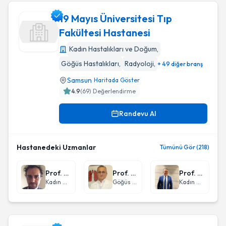
19 Mayıs Üniversitesi Tıp
Fakültesi Hastanesi
Kadın Hastalıkları ve Doğum
,
19 Mayıs Üniversitesi Tıp Fakültesi Hastanesi
Göğüs Hastalıkları
,
Radyoloji
,
+ 49 diğer branş
Samsun
Haritada Göster
4.9
(
69
) Değerlendirme
Randevu Al
Hastanedeki Uzmanlar
Tümünü Gör (218)
Prof. Dr. Abdülkadir Bakay
Prof. Dr. Oğuz Uzun
Prof. Dr. Davut Güven
Kadın Hastalıkları ve Doğum
Göğüs Hastalıkları
Kadın Hastalıkları ve Doğum