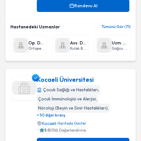
Randevu Al
Hastanedeki Uzmanlar
Tümünü Gör (71)
Op. Dr. Turan Duran
Ass. Dr. Muhammet Mustafa Gürdal
Uzm. Dr. Belgin Ertilav
Ortopedi ve Travmatoloji
Kulak Burun Boğaz hastalıkları - KBB
Göğüs Hastalıkları
Kocaeli Üniversitesi
Çocuk Sağlığı ve Hastalıkları
,
Çocuk İmmünolojisi ve Alerjisi
,
Kocaeli Üniversitesi
Nöroloji (Beyin ve Sinir Hastalıkları)
,
+ 50 diğer branş
Kocaeli
Haritada Göster
5.0
(
156
) Değerlendirme