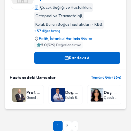
Çocuk Sağlığı ve Hastalıkları
,
İstanbul Üniversitesi İstanbul Tıp Fakültesi
Ortopedi ve Travmatoloji
,
Kulak Burun Boğaz hastalıkları - KBB
,
+ 57 diğer branş
Fatih
,
İstanbul
Haritada Göster
5.0
(
329
) Değerlendirme
Randevu Al
Hastanedeki Uzmanlar
Tümünü Gör (264)
Prof. Dr. Fatih Yanar
Doç. Dr. Levent Aydemir
Doç. Dr. Tuğçe Aksu Uzunhan
Genel Cerrahi
Kulak Burun Boğaz hastalıkları - KBB
Çocuk Sağlığı ve Hastalıkları
1
2
›