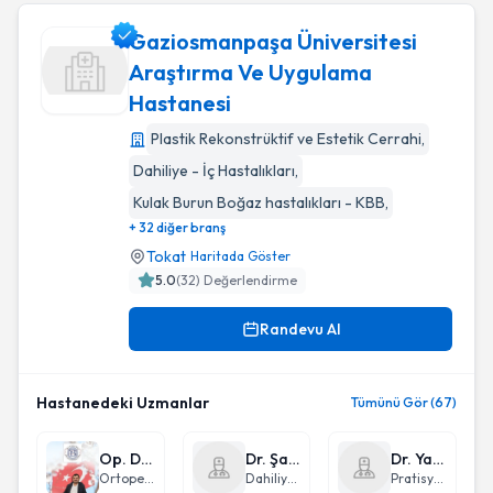
Gaziosmanpaşa Üniversitesi
Araştırma Ve Uygulama
Hastanesi
Gaziosmanpaşa Üniversitesi Araştırma Ve Uygulama Hasta
Plastik Rekonstrüktif ve Estetik Cerrahi
,
Dahiliye - İç Hastalıkları
,
Kulak Burun Boğaz hastalıkları - KBB
,
+ 32 diğer branş
Tokat
Haritada Göster
5.0
(
32
) Değerlendirme
Randevu Al
Hastanedeki Uzmanlar
Tümünü Gör (67)
Op. Dr. Orhan Balta
Dr. Şafak Şahin
Dr. Yasin Taşkın
Ortopedi ve Travmatoloji
Dahiliye - İç Hastalıkları
Pratisyen Hekimlik