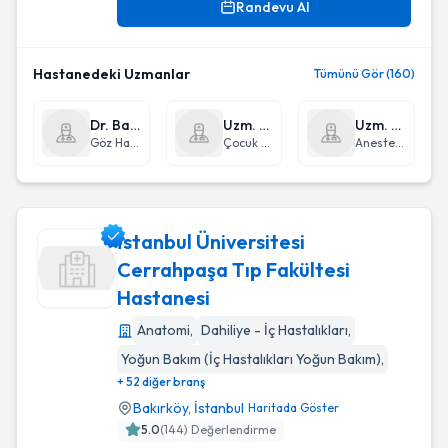
Randevu Al
Hastanedeki Uzmanlar
Tümünü Gör (160)
Dr. Barış Ocak
Uzm. Dr. Hidayet Aktaş
Uzm. Dr. Arzu Arslan
Göz Hastalıkları
Çocuk Sağlığı ve Hastalıkları
Anestezi ve Reanimasyon
İstanbul Üniversitesi
Cerrahpaşa Tıp Fakültesi
Hastanesi
İstanbul Üniversitesi Cerrahpaşa Tıp Fakültesi Hastanesi
Anatomi
,
Dahiliye - İç Hastalıkları
,
Yoğun Bakım (İç Hastalıkları Yoğun Bakım)
,
+ 52 diğer branş
Bakırköy
,
İstanbul
Haritada Göster
5.0
(
144
) Değerlendirme