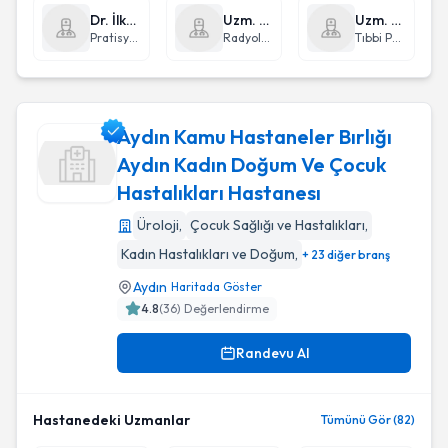
Dr. İlker Lütfi Sabuncuoğlu
Uzm. Dr. Elmas Ünlü
Uzm. Dr. Kamil Hakan Müftüoğlu
Pratisyen Hekimlik
Radyoloji
Tıbbi Patoloji
Aydın Kamu Hastaneler Bırlığı
Aydın Kadın Doğum Ve Çocuk
Hastalıkları Hastanesı
Aydın Kamu Hastaneler Bırlığı Aydın Kadın Doğum Ve Çocuk 
Üroloji
,
Çocuk Sağlığı ve Hastalıkları
,
Kadın Hastalıkları ve Doğum
,
+ 23 diğer branş
Aydın
Haritada Göster
4.8
(
36
) Değerlendirme
Randevu Al
Hastanedeki Uzmanlar
Tümünü Gör (82)