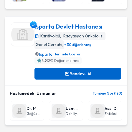
Isparta Devlet Hastanesı
Kardiyoloji
,
Radyasyon Onkolojisi
,
Genel Cerrahi
,
+ 30 diğer branş
Isparta Devlet Hastanesı
Isparta
Haritada Göster
4.9
(
29
) Değerlendirme
Randevu Al
Hastanedeki Uzmanlar
Tümünü Gör (120)
Dr. Mehmet Aşkın
Uzm. Dr. Gize Acar Erdoğan
Ass. Dr. Tennure Ceylan
Göğüs Cerrahisi
Dahiliye - İç Hastalıkları
Enfeksiyon Hastalıkları ve Klinik Mikrobiyoloji