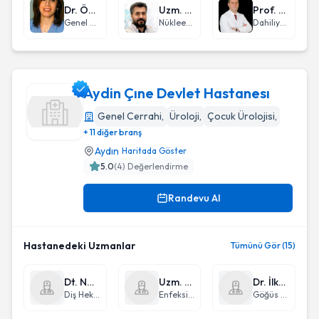
Dr. Öğr. Üyesi Fatma Ayça Gültekin
Uzm. Dr. Tarık Elri
Prof. Dr. Hüseyin Engin
Genel Cerrahi
Nükleer Tıp
Dahiliye - İç Hastalıkları
Aydin Çıne Devlet Hastanesı
Genel Cerrahi
,
Üroloji
,
Çocuk Ürolojisi
,
+ 11 diğer branş
Aydin Çıne Devlet Hastanesı
Aydın
Haritada Göster
5.0
(
4
) Değerlendirme
Randevu Al
Hastanedeki Uzmanlar
Tümünü Gör (15)
Dt. Namık Kemal Çetin
Uzm. Dr. Pelin Gençer Oruç
Dr. İlknur Hakerler
Diş Hekimi
Enfeksiyon Hastalıkları ve Klinik Mikrobiyoloji
Göğüs Hastalıkları