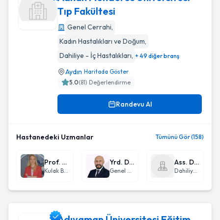
Tıp Fakültesi
Genel Cerrahi
,
Adnan Menderes Üniversitesi Tıp Fakültesi
Kadın Hastalıkları ve Doğum
,
Dahiliye - İç Hastalıkları
,
+ 49 diğer branş
Aydın
Haritada Göster
5.0
(
81
) Değerlendirme
Randevu Al
Hastanedeki Uzmanlar
Tümünü Gör (158)
Prof. Dr. Aylin Eryılmaz
Yrd. Doç. Dr. Fatih Mutlu
Ass. Dr. Yasemin Kara
Kulak Burun Boğaz hastalıkları - KBB
Genel Cerrahi
Dahiliye - İç Hastalıkları
Adıyaman Üniversitesi Eğitim