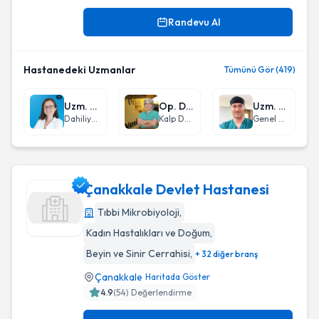
Randevu Al
Hastanedeki Uzmanlar
Tümünü Gör (419)
Uzm. Dr. Sezin Turan
Op. Dr. Köksal Dönmez
Uzm. Dr. Kemal Erdinç Kamer
Dahiliye - İç Hastalıkları
Kalp Damar Cerrahisi
Genel Cerrahi
Çanakkale Devlet Hastanesi
Tıbbi Mikrobiyoloji
,
Kadın Hastalıkları ve Doğum
,
Çanakkale Devlet Hastanesi
Beyin ve Sinir Cerrahisi
,
+ 32 diğer branş
Çanakkale
Haritada Göster
4.9
(
54
) Değerlendirme