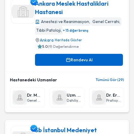
Ankara Meslek Hastaliklari
Hastanesi
Anestezi ve Reanimasyon
,
Genel Cerrahi
,
Ankara Meslek Hastaliklari Hastanesi
Tıbbi Patoloji
,
+ 15 diğer branş
Ankara
Haritada Göster
5.0
(
9
) Değerlendirme
Randevu Al
Hastanedeki Uzmanlar
Tümünü Gör (29)
Dr. Memiş Karakaya
Uzm. Dr. Nilgün Göveç Gıynaş
Dr. Erhan Baştuğ
Genel Cerrahi
Dahiliye - İç Hastalıkları
Pratisyen Hekimlik
Sb İstanbul Medeniyet