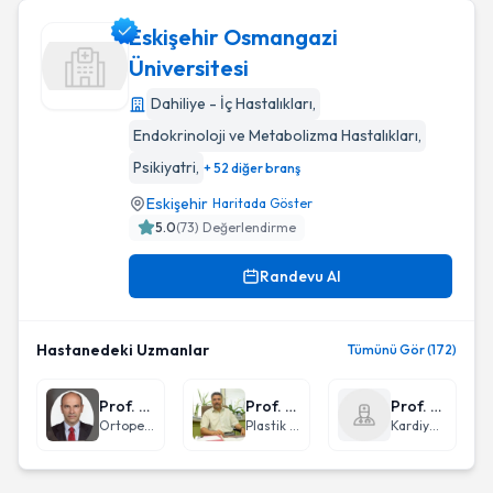
Eskişehir Osmangazi
Üniversitesi
Dahiliye - İç Hastalıkları
,
Eskişehir Osmangazi Üniversitesi
Endokrinoloji ve Metabolizma Hastalıkları
,
Psikiyatri
,
+ 52 diğer branş
Eskişehir
Haritada Göster
5.0
(
73
) Değerlendirme
Randevu Al
Hastanedeki Uzmanlar
Tümünü Gör (172)
Prof. Dr. Ulukan İnan
Prof. Dr. Yakup Karabağlı
Prof. Dr. Kadir Uğur Mert
Ortopedi ve Travmatoloji
Plastik Rekonstrüktif ve Estetik Cerrahi
Kardiyoloji