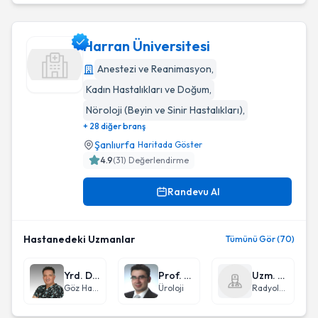
Harran Üniversitesi
Anestezi ve Reanimasyon
,
Kadın Hastalıkları ve Doğum
,
Harran Üniversitesi
Nöroloji (Beyin ve Sinir Hastalıkları)
,
+ 28 diğer branş
Şanlıurfa
Haritada Göster
4.9
(
31
) Değerlendirme
Randevu Al
Hastanedeki Uzmanlar
Tümünü Gör (70)
Yrd. Doç. Dr. Fatih Mehmet Adıbelli
Prof. Dr. Bülent Katı
Uzm. Dr. Abdürrahim Dusak
Göz Hastalıkları
Üroloji
Radyoloji