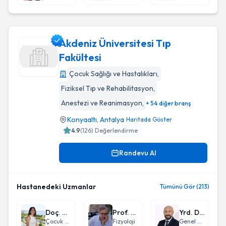
Akdeniz Üniversitesi Tıp
Fakültesi
Çocuk Sağlığı ve Hastalıkları
,
Akdeniz Üniversitesi Tıp Fakültesi
Fiziksel Tıp ve Rehabilitasyon
,
Anestezi ve Reanimasyon
,
+ 54 diğer branş
Konyaaltı
,
Antalya
Haritada Göster
4.9
(
126
) Değerlendirme
Randevu Al
Hastanedeki Uzmanlar
Tümünü Gör (213)
Doç. Dr. Özlem Yayıcı Köken
Prof. Dr. Ümit Kemal Şentürk
Yrd. Doç. Dr. Fatih Mutlu
Çocuk Nörolojisi
Fizyoloji
Genel Cerrahi