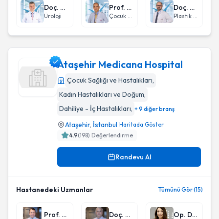
Doç. Dr. İbrahim Buldu
Prof. Dr. Engin Günel
Doç. Dr. Mustafa Sütçü
Üroloji
Çocuk Cerrahisi
Plastik Rekonstrüktif ve Estetik Cerrahi
Ataşehir Medicana Hospital
Çocuk Sağlığı ve Hastalıkları
,
Kadın Hastalıkları ve Doğum
,
Ataşehir Medicana Hospital
Dahiliye - İç Hastalıkları
,
+ 9 diğer branş
Ataşehir
,
İstanbul
Haritada Göster
4.9
(
198
) Değerlendirme
Randevu Al
Hastanedeki Uzmanlar
Tümünü Gör (15)
Prof. Dr. Yılören Tanıdır
Doç. Dr. Abdullah Taşlıpınar
Op. Dr. Beste Turhan