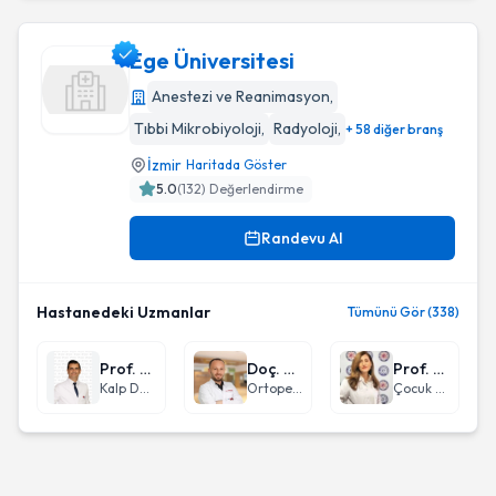
Ege Üniversitesi
Anestezi ve Reanimasyon
,
Tıbbi Mikrobiyoloji
,
Radyoloji
,
+ 58 diğer branş
Ege Üniversitesi
İzmir
Haritada Göster
5.0
(
132
) Değerlendirme
Randevu Al
Hastanedeki Uzmanlar
Tümünü Gör (338)
Prof. Dr. Serkan Ertugay
Doç. Dr. Hüseyin Günay
Prof. Dr. Zülal Ülger
Kalp Damar Cerrahisi
Ortopedi ve Travmatoloji
Çocuk Sağlığı ve Hastalıkları