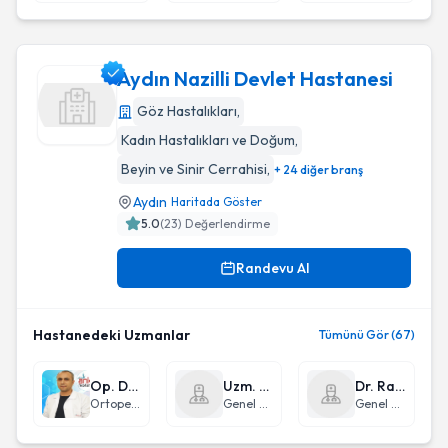
Aydın Nazilli Devlet Hastanesi
Göz Hastalıkları
,
Kadın Hastalıkları ve Doğum
,
Aydın Nazilli Devlet Hastanesi
Beyin ve Sinir Cerrahisi
,
+ 24 diğer branş
Aydın
Haritada Göster
5.0
(
23
) Değerlendirme
Randevu Al
Hastanedeki Uzmanlar
Tümünü Gör (67)
Op. Dr. Necmettin Salar
Uzm. Dr. Orhan Oğrağ
Dr. Rasim Sayar
Ortopedi ve Travmatoloji
Genel Cerrahi
Genel Cerrahi