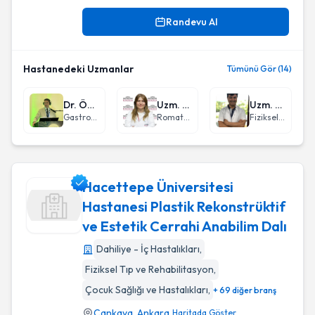
Randevu Al
Hastanedeki Uzmanlar
Tümünü Gör (14)
Dr. Öğr. Üyesi Sercan Kiremitçi
Uzm. Dr. Feyza Ak
Uzm. Dr. Bayram Bayiş
Gastroenteroloji
Romatoloji
Fiziksel Tıp ve Rehabilitasyon
Hacettepe Üniversitesi
Hastanesi Plastik Rekonstrüktif
ve Estetik Cerrahi Anabilim Dalı
Hacettepe Üniversitesi Hastanesi Plastik Rekonstrüktif ve Es
Dahiliye - İç Hastalıkları
,
Fiziksel Tıp ve Rehabilitasyon
,
Çocuk Sağlığı ve Hastalıkları
,
+ 69 diğer branş
Çankaya
,
Ankara
Haritada Göster