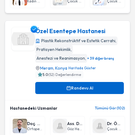
Kadın Hastalıkları ve Doğum
Çocuk Endokrinolojisi
Çocuk Ürolojisi
Özel Esentepe Hastanesi
Plastik Rekonstrüktif ve Estetik Cerrahi
,
Pratisyen Hekimlik
,
Özel Esentepe Hastanesi
Anestezi ve Reanimasyon
,
+ 39 diğer branş
Meram
,
Konya
Haritada Göster
5.0
(
52
) Değerlendirme
Randevu Al
Hastanedeki Uzmanlar
Tümünü Gör (102)
Doç. Dr. Tolgahan Kuru
Ass. Dr. Sücattin İlker Kocamış
Dr. Öğr. Üyesi Mervan Bekdaş
Ortopedi ve Travmatoloji
Göz Hastalıkları
Çocuk Sağlığı ve Hastalıkları