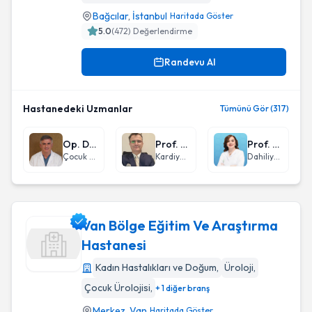
Bağcılar
,
İstanbul
Haritada Göster
5.0
(
472
) Değerlendirme
Randevu Al
Hastanedeki Uzmanlar
Tümünü Gör (317)
Op. Dr. Mehmet Şerif Arslan
Prof. Dr. Bülent Demir
Prof. Dr. Sevgi Aras
Çocuk Cerrahisi
Kardiyoloji
Dahiliye - İç Hastalıkları
Van Bölge Eğitim Ve Araştırma
Hastanesi
Kadın Hastalıkları ve Doğum
,
Üroloji
,
Van Bölge Eğitim Ve Araştırma Hastanesi
Çocuk Ürolojisi
,
+ 1 diğer branş
Merkez
,
Van
Haritada Göster