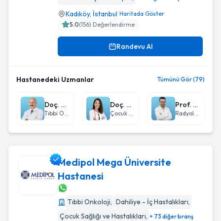
Kadıköy
,
İstanbul
Haritada Göster
5.0
(
156
) Değerlendirme
Randevu Al
Hastanedeki Uzmanlar
Tümünü Gör (79)
Doç. Dr. Özgür Açıkgöz
Doç. Dr. Sevil Bilir
Prof. Dr. Hayri Oğul
Tıbbi Onkoloji
Çocuk Sağlığı ve Hastalıkları
Radyoloji
Medipol Mega Üniversite
Hastanesi
Medipol Mega Üniversite Hastanesi
Tıbbi Onkoloji
,
Dahiliye - İç Hastalıkları
,
Çocuk Sağlığı ve Hastalıkları
,
+ 73 diğer branş