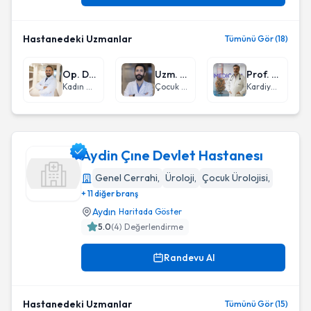
Hastanedeki Uzmanlar
Tümünü Gör (18)
Op. Dr. Ömer İlker Göçmen
Uzm. Dr. Can Polat
Prof. Dr. Ejder Kardeşoğlu
Kadın Hastalıkları ve Doğum
Çocuk Sağlığı ve Hastalıkları
Kardiyoloji
Aydin Çıne Devlet Hastanesı
Genel Cerrahi
,
Üroloji
,
Çocuk Ürolojisi
,
+ 11 diğer branş
Aydin Çıne Devlet Hastanesı
Aydın
Haritada Göster
5.0
(
4
) Değerlendirme
Randevu Al
Hastanedeki Uzmanlar
Tümünü Gör (15)