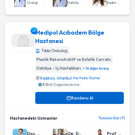
Üroloji
Dahiliye - İç Hastalıkları
Kadın Hastalıkları ve Doğum
Medipol Acıbadem Bölge
Hastanesi
Tıbbi Onkoloji
,
Medipol Acıbadem Bölge Hastanesi
Plastik Rekonstrüktif ve Estetik Cerrahi
,
Dahiliye - İç Hastalıkları
,
+ 16 diğer branş
Kadıköy
,
İstanbul
Haritada Göster
5.0
(
6
) Değerlendirme
Randevu Al
Hastanedeki Uzmanlar
Tümünü Gör (7)
Doç. Dr. Gürkan Danışan
Op. Dr. Burak Ergün Tatar
Prof. Dr. Mesrur Selçuk Sılay