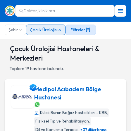
Doktor, klinik ara...
Şehir
Çocuk Ürolojisi
Filtreler
Çocuk Ürolojisi Hastaneleri &
Merkezleri
Toplam
19
hastane bulundu.
Medipol Acıbadem Bölge
Hastanesi
Medipol Acıbadem Bölge Hastanesi
Kulak Burun Boğaz hastalıkları - KBB
,
Fiziksel Tıp ve Rehabilitasyon
,
Dil ve Konuşma Terapisi
,
+ 37 diğer branş