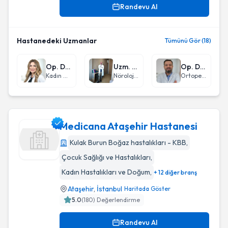
Randevu Al
Hastanedeki Uzmanlar
Tümünü Gör (18)
Op. Dr. Feyza Gülgel Şen
Uzm. Dr. Serdar Taşdemir
Op. Dr. Kemal Şahan
Kadın Hastalıkları ve Doğum
Nöroloji (Beyin ve Sinir Hastalıkları)
Ortopedi ve Travmatoloji
Medicana Ataşehir Hastanesi
Kulak Burun Boğaz hastalıkları - KBB
,
Çocuk Sağlığı ve Hastalıkları
,
Medicana Ataşehir Hastanesi
Kadın Hastalıkları ve Doğum
,
+ 12 diğer branş
Ataşehir
,
İstanbul
Haritada Göster
5.0
(
180
) Değerlendirme
Randevu Al