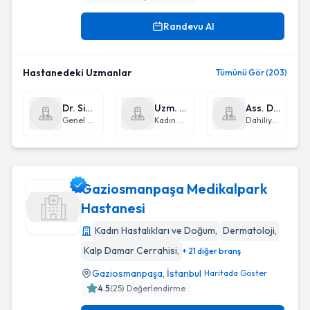
Randevu Al
Hastanedeki Uzmanlar
Tümünü Gör (203)
Dr. Sinan Cüneyd Hasçiçek
Uzm. Dr. Osman Aşıcıoğlu
Ass. Dr. Erhan Aslanhan
Genel Cerrahi
Kadın Hastalıkları ve Doğum
Dahiliye - İç Hastalıkları
Gaziosmanpaşa Medikalpark
Hastanesi
Kadın Hastalıkları ve Doğum
,
Dermatoloji
,
Gaziosmanpaşa Medikalpark Hastanesi
Kalp Damar Cerrahisi
,
+ 21 diğer branş
Gaziosmanpaşa
,
İstanbul
Haritada Göster
4.5
(
25
) Değerlendirme