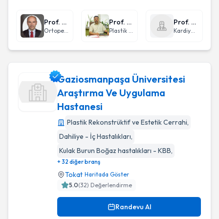
Prof. Dr. Ulukan İnan
Prof. Dr. Yakup Karabağlı
Prof. Dr. Kadir Uğur Mert
Ortopedi ve Travmatoloji
Plastik Rekonstrüktif ve Estetik Cerrahi
Kardiyoloji
Gaziosmanpaşa Üniversitesi
Araştırma Ve Uygulama
Hastanesi
Gaziosmanpaşa Üniversitesi Araştırma Ve Uygulama Hasta
Plastik Rekonstrüktif ve Estetik Cerrahi
,
Dahiliye - İç Hastalıkları
,
Kulak Burun Boğaz hastalıkları - KBB
,
+ 32 diğer branş
Tokat
Haritada Göster
5.0
(
32
) Değerlendirme
Randevu Al