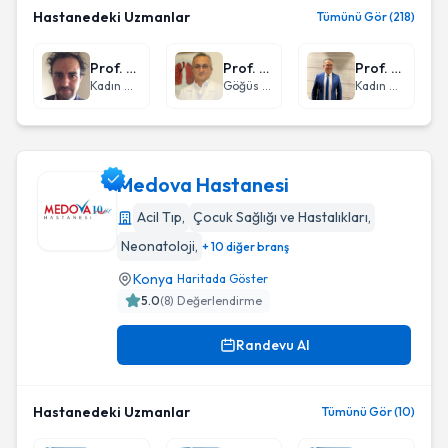
Hastanedeki Uzmanlar
Tümünü Gör (218)
Prof. Dr. Abdülkadir Bakay
Prof. Dr. Oğuz Uzun
Prof. Dr. Davut Güven
Kadın Hastalıkları ve Doğum
Göğüs Hastalıkları
Kadın Hastalıkları ve Doğum
Medova Hastanesi
Acil Tıp
,
Çocuk Sağlığı ve Hastalıkları
,
Neonatoloji
,
+ 10 diğer branş
Medova Hastanesi
Konya
Haritada Göster
5.0
(
8
) Değerlendirme
Randevu Al
Hastanedeki Uzmanlar
Tümünü Gör (10)