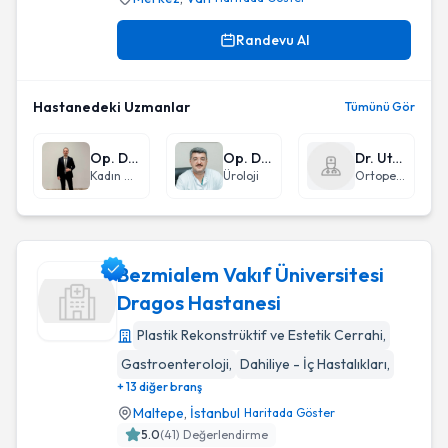
Randevu Al
Hastanedeki Uzmanlar
Tümünü Gör
Op. Dr. Mehmet Mutlu Karakaya
Op. Dr. Kamuran Kasımoğlu
Dr. Utku Bilekdemir
Kadın Hastalıkları ve Doğum
Üroloji
Ortopedi ve Travmatoloji
Bezmialem Vakıf Üniversitesi
Dragos Hastanesi
Plastik Rekonstrüktif ve Estetik Cerrahi
,
Bezmialem Vakıf Üniversitesi Dragos Hastanesi
Gastroenteroloji
,
Dahiliye - İç Hastalıkları
,
+ 13 diğer branş
Maltepe
,
İstanbul
Haritada Göster
5.0
(
41
) Değerlendirme