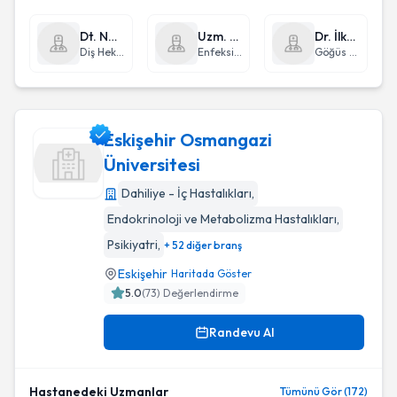
Dt. Namık Kemal Çetin
Uzm. Dr. Pelin Gençer Oruç
Dr. İlknur Hakerler
Diş Hekimi
Enfeksiyon Hastalıkları ve Klinik Mikrobiyoloji
Göğüs Hastalıkları
Eskişehir Osmangazi
Üniversitesi
Dahiliye - İç Hastalıkları
,
Eskişehir Osmangazi Üniversitesi
Endokrinoloji ve Metabolizma Hastalıkları
,
Psikiyatri
,
+ 52 diğer branş
Eskişehir
Haritada Göster
5.0
(
73
) Değerlendirme
Randevu Al
Hastanedeki Uzmanlar
Tümünü Gör (172)