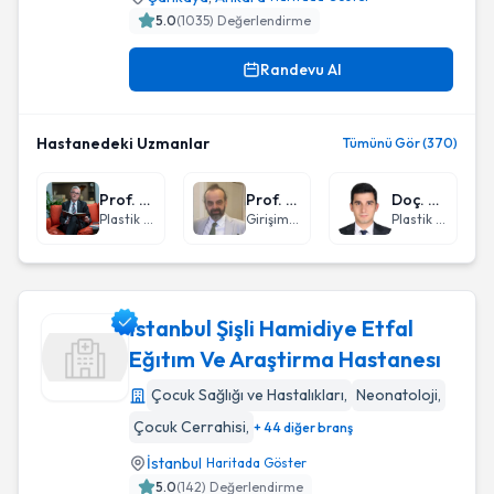
5.0
(
1035
) Değerlendirme
Randevu Al
Hastanedeki Uzmanlar
Tümünü Gör (370)
Prof. Dr. Ali Emre Aksu
Prof. Dr. Türkmen Turan Çiftçi
Doç. Dr. Galip Gencay Üstün
Plastik Rekonstrüktif ve Estetik Cerrahi
Girişimsel Radyoloji
Plastik Rekonstrüktif ve Estetik Cerrahi
İstanbul Şişli Hamidiye Etfal
Eğıtım Ve Araştirma Hastanesı
Çocuk Sağlığı ve Hastalıkları
,
Neonatoloji
,
İstanbul Şişli Hamidiye Etfal Eğıtım Ve Araştirma Hastanesı
Çocuk Cerrahisi
,
+ 44 diğer branş
İstanbul
Haritada Göster
5.0
(
142
) Değerlendirme