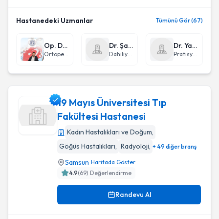
Hastanedeki Uzmanlar
Tümünü Gör (67)
Op. Dr. Orhan Balta
Dr. Şafak Şahin
Dr. Yasin Taşkın
Ortopedi ve Travmatoloji
Dahiliye - İç Hastalıkları
Pratisyen Hekimlik
19 Mayıs Üniversitesi Tıp
Fakültesi Hastanesi
Kadın Hastalıkları ve Doğum
,
19 Mayıs Üniversitesi Tıp Fakültesi Hastanesi
Göğüs Hastalıkları
,
Radyoloji
,
+ 49 diğer branş
Samsun
Haritada Göster
4.9
(
69
) Değerlendirme
Randevu Al