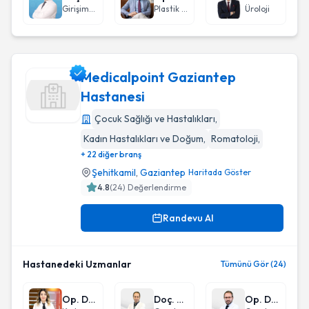
Girişimsel Radyoloji
Plastik Rekonstrüktif ve Estetik Cerrahi
Üroloji
Medicalpoint Gaziantep
Hastanesi
Çocuk Sağlığı ve Hastalıkları
,
Medicalpoint Gaziantep Hastanesi
Kadın Hastalıkları ve Doğum
,
Romatoloji
,
+ 22 diğer branş
Şehitkamil
,
Gaziantep
Haritada Göster
4.8
(
24
) Değerlendirme
Randevu Al
Hastanedeki Uzmanlar
Tümünü Gör (24)
Op. Dr. Şerife Eskalen
Doç. Dr. Murat Doğan
Op. Dr. Akın Karagözoğlu