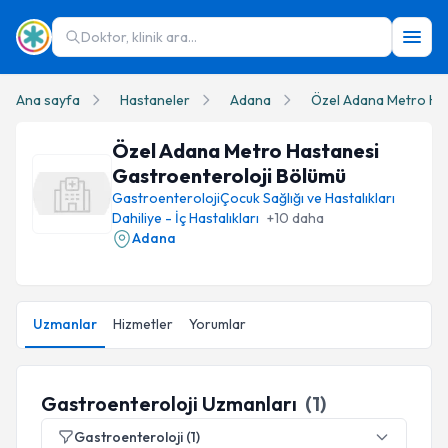
Doktor, klinik ara...
Ana sayfa
Hastaneler
Adana
Özel Adana Metro Ha
Özel Adana Metro Hastanesi
Gastroenteroloji
Bölümü
Gastroenteroloji
Çocuk Sağlığı ve Hastalıkları
Dahiliye - İç Hastalıkları
+
10
daha
Adana
Uzmanlar
Hizmetler
Yorumlar
Gastroenteroloji Uzmanları
(
1
)
Gastroenteroloji
(
1
)