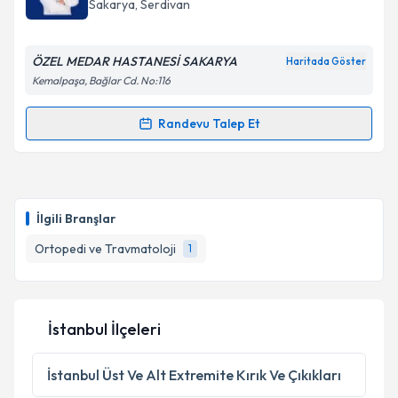
Sakarya
, Serdivan
E-posta Adresiniz
ÖZEL MEDAR HASTANESİ SAKARYA
Haritada Göster
Kemalpaşa, Bağlar Cd. No:116
Kişisel verilerimin işlenmesine ilişkin
Aydınlatma
Randevu Talep Et
Randevu Takvimi Talebi
Metni
'ni okudum ve kişisel verilerimin belirtilen
kapsamda işlenmesini kabul ediyorum.
Op. Dr. Hikmet Çinka
için randevu takvimi talebi
oluşturun. Size bu uzmandan randevu almanız için bir
Takvim Talebini Gönder
İlgili Branşlar
takvim hazırlandığında e-posta ile bilgilendireceğiz.
Ortopedi ve Travmatoloji
1
E-posta Adresiniz
İstanbul İlçeleri
Kişisel verilerimin işlenmesine ilişkin
Aydınlatma
Metni
'ni okudum ve kişisel verilerimin belirtilen
İstanbul
Üst Ve Alt Extremite Kırık Ve Çıkıkları
kapsamda işlenmesini kabul ediyorum.