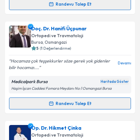
kapsamda işlenmesini kabul ediyorum.
Randevu Talep Et
Randevu Takvimi Talebi
Takvim Talebini Gönder
Op. Dr. Mehmet Şahin
için randevu takvimi talebi
Doç. Dr. Hanifi Üçpunar
oluşturun. Size bu uzmandan randevu almanız için bir
Ortopedi ve Travmatoloji
takvim hazırlandığında e-posta ile bilgilendireceğiz.
Bursa
, Osmangazi
5
(
1
Değerlendirme)
E-posta Adresiniz
Hocamıza çok teşşekkurler söze gerek yok gidenler
Devamı
bilir hocamızı....
Medicalpark Bursa
Haritada Göster
Kişisel verilerimin işlenmesine ilişkin
Aydınlatma
Haşim İşcan Caddesi Fomara Meydanı No:1 Osmangazi Bursa
Metni
'ni okudum ve kişisel verilerimin belirtilen
kapsamda işlenmesini kabul ediyorum.
Randevu Talep Et
Randevu Takvimi Talebi
Takvim Talebini Gönder
Doç. Dr. Hanifi Üçpunar
için randevu takvimi talebi
Op. Dr. Hikmet Çinka
oluşturun. Size bu uzmandan randevu almanız için bir
Ortopedi ve Travmatoloji
takvim hazırlandığında e-posta ile bilgilendireceğiz.