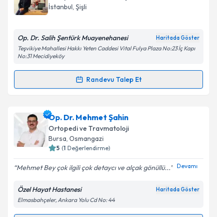
takvim hazırlandığında e-posta ile bilgilendireceğiz.
İstanbul
, Şişli
E-posta Adresiniz
Op. Dr. Salih Şentürk Muayenehanesi
Haritada Göster
Teşvikiye Mahallesi Hakkı Yeten Caddesi Vital Fulya Plaza No:23 İç Kapı
No:31 Mecidiyeköy
Kişisel verilerimin işlenmesine ilişkin
Aydınlatma
Randevu Talep Et
Metni
'ni okudum ve kişisel verilerimin belirtilen
Randevu Takvimi Talebi
kapsamda işlenmesini kabul ediyorum.
Op. Dr. Salih Şentürk
için randevu takvimi talebi
Op. Dr. Mehmet Şahin
Takvim Talebini Gönder
oluşturun. Size bu uzmandan randevu almanız için bir
Ortopedi ve Travmatoloji
takvim hazırlandığında e-posta ile bilgilendireceğiz.
Bursa
, Osmangazi
5
(
1
Değerlendirme)
E-posta Adresiniz
Devamı
Mehmet Bey çok ilgili çok detaycı ve alçak gönüllü...
Özel Hayat Hastanesi
Haritada Göster
Elmasbahçeler, Ankara Yolu Cd No: 44
Kişisel verilerimin işlenmesine ilişkin
Aydınlatma
Metni
'ni okudum ve kişisel verilerimin belirtilen