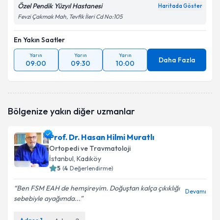
Özel Pendik Yüzyıl Hastanesi
Haritada Göster
Fevzi Çakmak Mah, Tevfik İleri Cd No:105
En Yakın Saatler
Yarın
Yarın
Yarın
Daha Fazla
09:00
09:30
10:00
Bölgenize yakın diğer uzmanlar
Prof. Dr. Hasan Hilmi Muratlı
Ortopedi ve Travmatoloji
İstanbul
, Kadıköy
5
(
4
Değerlendirme)
Ben FSM EAH de hemşireyim. Doğuştan kalça çıkıklığı
Devamı
sebebiyle ayağımda...