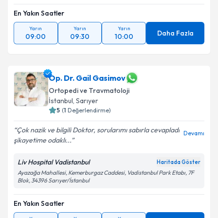
Metni
'ni okudum ve kişisel verilerimin belirtilen
kapsamda işlenmesini kabul ediyorum.
En Yakın Saatler
Yarın
Yarın
Yarın
Daha Fazla
09:00
09:30
10:00
Takvim Talebini Gönder
Op. Dr. Gail Gasimov
Ortopedi ve Travmatoloji
İstanbul
, Sarıyer
5
(
1
Değerlendirme)
Çok nazik ve bilgili Doktor, sorularımı sabırla cevapladı
Devamı
şikayetime odaklı...
Liv Hospital Vadistanbul
Haritada Göster
Ayazağa Mahallesi, Kemerburgaz Caddesi, Vadistanbul Park Etabı, 7F
Blok, 34396 Sarıyer/İstanbul
En Yakın Saatler