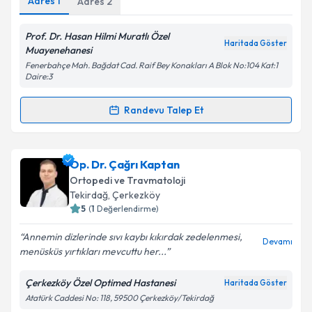
Adres
1
Adres
2
Prof. Dr. Hasan Hilmi Muratlı Özel
Haritada Göster
Muayenehanesi
Fenerbahçe Mah. Bağdat Cad. Raif Bey Konakları A Blok No:104 Kat:1
Daire:3
Randevu Talep Et
Randevu Takvimi Talebi
Prof. Dr. Hasan Hilmi Muratlı
için randevu takvimi
Op. Dr. Çağrı Kaptan
talebi oluşturun. Size bu uzmandan randevu almanız
Ortopedi ve Travmatoloji
için bir takvim hazırlandığında e-posta ile
Tekirdağ
, Çerkezköy
bilgilendireceğiz.
5
(
1
Değerlendirme)
E-posta Adresiniz
Annemin dizlerinde sıvı kaybı kıkırdak zedelenmesi,
Devamı
menüsküs yırtıkları mevcuttu her...
Çerkezköy Özel Optimed Hastanesi
Haritada Göster
Atatürk Caddesi No: 118, 59500 Çerkezköy/Tekirdağ
Kişisel verilerimin işlenmesine ilişkin
Aydınlatma