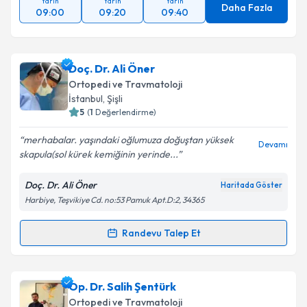
Yarın
Yarın
Yarın
Daha Fazla
09:00
09:20
09:40
Doç. Dr. Ali Öner
Ortopedi ve Travmatoloji
İstanbul
, Şişli
5
(
1
Değerlendirme)
merhabalar. yaşındaki oğlumuza doğuştan yüksek
Devamı
skapula(sol kürek kemiğinin yerinde...
Doç. Dr. Ali Öner
Haritada Göster
Harbiye, Teşvikiye Cd. no:53 Pamuk Apt.D:2, 34365
Randevu Talep Et
Randevu Takvimi Talebi
Doç. Dr. Ali Öner
için randevu takvimi talebi
Op. Dr. Salih Şentürk
oluşturun. Size bu uzmandan randevu almanız için bir
Ortopedi ve Travmatoloji