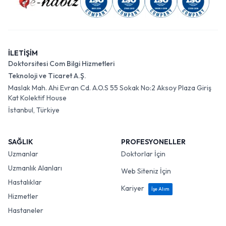
İLETİŞİM
Doktorsitesi Com Bilgi Hizmetleri
Teknoloji ve Ticaret A.Ş.
Maslak Mah. Ahi Evran Cd. A.O.S 55 Sokak No:2 Aksoy Plaza Giriş
Kat Kolektif House
İstanbul, Türkiye
SAĞLIK
PROFESYONELLER
Uzmanlar
Doktorlar İçin
Uzmanlık Alanları
Web Siteniz İçin
Hastalıklar
Kariyer
İşe Alım
Hizmetler
Hastaneler