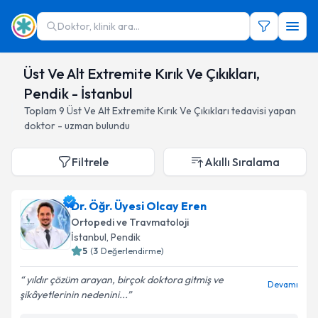
Doktor, klinik ara...
Üst Ve Alt Extremite Kırık Ve Çıkıkları,
Pendik - İstanbul
Toplam
9
Üst Ve Alt Extremite Kırık Ve Çıkıkları
tedavisi yapan
doktor - uzman bulundu
Filtrele
Akıllı Sıralama
Dr. Öğr. Üyesi Olcay Eren
Ortopedi ve Travmatoloji
İstanbul
, Pendik
5
(
3
Değerlendirme)
yıldır çözüm arayan, birçok doktora gitmiş ve
Devamı
şikâyetlerinin nedenini...