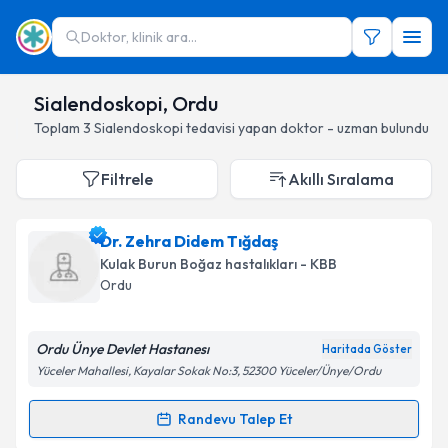
Doktor, klinik ara...
Sialendoskopi, Ordu
Toplam
3
Sialendoskopi
tedavisi yapan doktor - uzman bulundu
Filtrele
Akıllı Sıralama
Dr. Zehra Didem Tığdaş
Kulak Burun Boğaz hastalıkları - KBB
Ordu
Ordu Ünye Devlet Hastanesı
Haritada Göster
Yüceler Mahallesi, Kayalar Sokak No:3, 52300 Yüceler/Ünye/Ordu
Randevu Talep Et
Randevu Takvimi Talebi