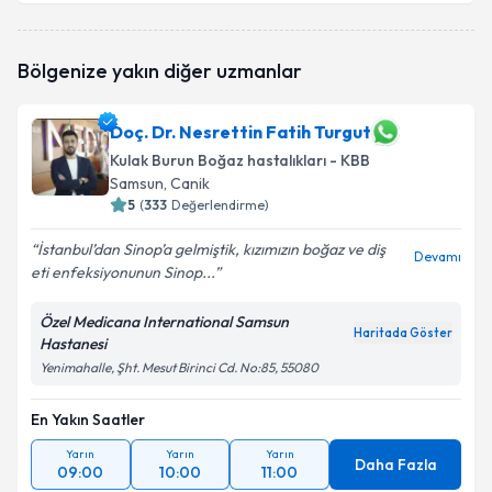
Dr. Zehra Didem Tığdaş
için randevu takvimi talebi
Bölgenize yakın diğer uzmanlar
oluşturun. Size bu uzmandan randevu almanız için bir
takvim hazırlandığında e-posta ile bilgilendireceğiz.
Doç. Dr. Nesrettin Fatih Turgut
E-posta Adresiniz
Kulak Burun Boğaz hastalıkları - KBB
Samsun
, Canik
5
(
333
Değerlendirme)
Kişisel verilerimin işlenmesine ilişkin
Aydınlatma
İstanbul’dan Sinop’a gelmiştik, kızımızın boğaz ve diş
Devamı
Metni
'ni okudum ve kişisel verilerimin belirtilen
eti enfeksiyonunun Sinop...
kapsamda işlenmesini kabul ediyorum.
Özel Medicana International Samsun
Haritada Göster
Hastanesi
Takvim Talebini Gönder
Yenimahalle, Şht. Mesut Birinci Cd. No:85, 55080
En Yakın Saatler
Yarın
Yarın
Yarın
Daha Fazla
09:00
10:00
11:00