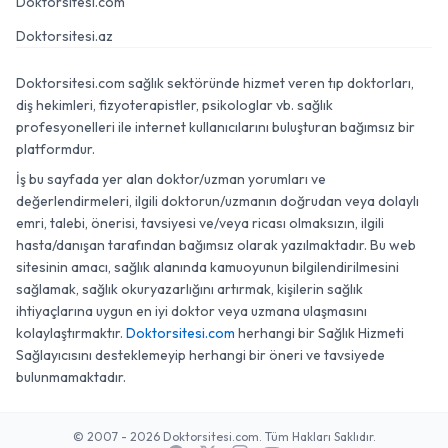
Doktorsitesi.com
Doktorsitesi.az
Doktorsitesi.com sağlık sektöründe hizmet veren tıp doktorları,
diş hekimleri, fizyoterapistler, psikologlar vb. sağlık
profesyonelleri ile internet kullanıcılarını buluşturan bağımsız bir
platformdur.
İş bu sayfada yer alan doktor/uzman yorumları ve
değerlendirmeleri, ilgili doktorun/uzmanın doğrudan veya dolaylı
emri, talebi, önerisi, tavsiyesi ve/veya ricası olmaksızın, ilgili
hasta/danışan tarafından bağımsız olarak yazılmaktadır. Bu web
sitesinin amacı, sağlık alanında kamuoyunun bilgilendirilmesini
sağlamak, sağlık okuryazarlığını artırmak, kişilerin sağlık
ihtiyaçlarına uygun en iyi doktor veya uzmana ulaşmasını
kolaylaştırmaktır.
Doktorsitesi.com
herhangi bir Sağlık Hizmeti
Sağlayıcısını desteklemeyip herhangi bir öneri ve tavsiyede
bulunmamaktadır.
© 2007 - 2026 Doktorsitesi.com. Tüm Hakları Saklıdır.