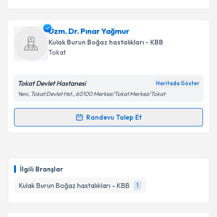
Uzm. Dr. Pınar Yağmur
Kulak Burun Boğaz hastalıkları - KBB
Tokat
Tokat Devlet Hastanesi
Haritada Göster
Yeni, Tokat Devlet Hst., 60100 Merkez/Tokat Merkez/Tokat
Randevu Talep Et
Randevu Takvimi Talebi
Uzm. Dr. Pınar Yağmur
için randevu takvimi talebi
oluşturun. Size bu uzmandan randevu almanız için bir
İlgili Branşlar
takvim hazırlandığında e-posta ile bilgilendireceğiz.
Kulak Burun Boğaz hastalıkları - KBB
1
E-posta Adresiniz