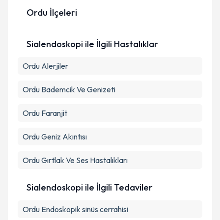
Ordu İlçeleri
Kişisel verilerimin işlenmesine ilişkin
Aydınlatma
Metni
'ni okudum ve kişisel verilerimin belirtilen
Sialendoskopi ile İlgili Hastalıklar
kapsamda işlenmesini kabul ediyorum.
Ordu Alerjiler
Takvim Talebini Gönder
Ordu Bademcik Ve Genizeti
Ordu Faranjit
Ordu Geniz Akıntısı
Ordu Gırtlak Ve Ses Hastalıkları
Sialendoskopi ile İlgili Tedaviler
Ordu Endoskopik sinüs cerrahisi