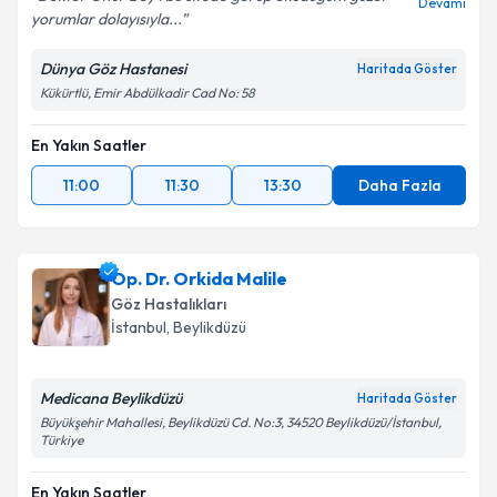
Devamı
yorumlar dolayısıyla...
Dünya Göz Hastanesi
Haritada Göster
Kükürtlü, Emir Abdülkadir Cad No: 58
En Yakın Saatler
11:00
11:30
13:30
Daha Fazla
Op. Dr. Orkida Malile
Göz Hastalıkları
İstanbul
, Beylikdüzü
Medicana Beylikdüzü
Haritada Göster
Büyükşehir Mahallesi, Beylikdüzü Cd. No:3, 34520 Beylikdüzü/İstanbul,
Türkiye
En Yakın Saatler