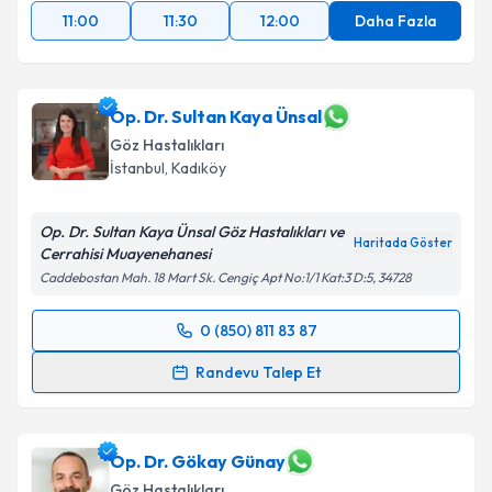
11:00
11:30
12:00
Daha Fazla
Op. Dr. Sultan Kaya Ünsal
Göz Hastalıkları
İstanbul
, Kadıköy
Op. Dr. Sultan Kaya Ünsal Göz Hastalıkları ve
Haritada Göster
Cerrahisi Muayenehanesi
Caddebostan Mah. 18 Mart Sk. Cengiç Apt No:1/1 Kat:3 D:5, 34728
0 (850) 811 83 87
Randevu Takvimi Talebi
Randevu Talep Et
Op. Dr. Sultan Kaya Ünsal
için randevu takvimi
talebi oluşturun. Size bu uzmandan randevu almanız
için bir takvim hazırlandığında e-posta ile
Op. Dr. Gökay Günay
bilgilendireceğiz.
Göz Hastalıkları