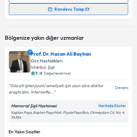
Randevu Takvimi Talebi
Randevu Talep Et
Op. Dr. Figen Küçüksezer
için randevu takvimi talebi
oluşturun. Size bu uzmandan randevu almanız için bir
takvim hazırlandığında e-posta ile bilgilendireceğiz.
Bölgenize yakın diğer uzmanlar
E-posta Adresiniz
Prof. Dr. Hasan Ali Bayhan
Göz Hastalıkları
İstanbul
, Şişli
5
(
8
Değerlendirme)
Kişisel verilerimin işlenmesine ilişkin
Aydınlatma
Metni
'ni okudum ve kişisel verilerimin belirtilen
Göz eti (pterjiyum) ameliyatı için uzun süre doktor
kapsamda işlenmesini kabul ediyorum.
Devamı
araştırdım. İnternette...
Memorial Şişli Hastanesi
Takvim Talebini Gönder
Haritada Göster
Kaptan Paşa, Kaptan Paşa Mah. Piyale Paşa Bulv, Okmeydanı Cd. No: 4,
34384
En Yakın Saatler