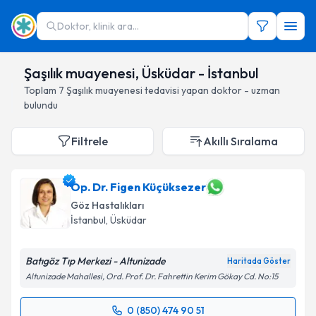
Doktor, klinik ara...
Şaşılık muayenesi, Üsküdar - İstanbul
Toplam
7
Şaşılık muayenesi
tedavisi yapan doktor - uzman
bulundu
Filtrele
Akıllı Sıralama
Op. Dr. Figen Küçüksezer
Göz Hastalıkları
İstanbul
, Üsküdar
Batıgöz Tıp Merkezi - Altunizade
Haritada Göster
Altunizade Mahallesi, Ord. Prof. Dr. Fahrettin Kerim Gökay Cd. No:15
0 (850) 474 90 51