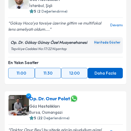
İstanbul
, Şişli
E-posta Adresiniz
5
(
2
Değerlendirme)
Gökay Hoca'ya tavsiye üzerine gittim ve multifokal
Devamı
lens ameliyatı oldum....
Kişisel verilerimin işlenmesine ilişkin
Aydınlatma
Op. Dr. Gökay Günay Özel Muayenehanesi
Haritada Göster
Metni
'ni okudum ve kişisel verilerimin belirtilen
Teşvikiye Caddesi No:17/22 Nişantaşı
kapsamda işlenmesini kabul ediyorum.
En Yakın Saatler
Takvim Talebini Gönder
11:00
11:30
12:00
Daha Fazla
Op. Dr. Onur Polat
Göz Hastalıkları
Bursa
, Osmangazi
5
(
22
Değerlendirme)
Doktor Onur Bey’i bu sitede görüp okuduğum güzel