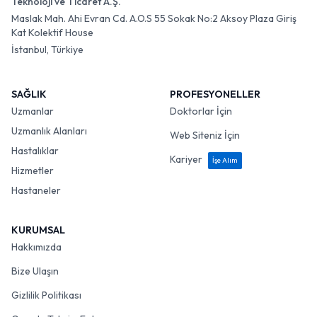
Teknoloji ve Ticaret A.Ş.
Maslak Mah. Ahi Evran Cd. A.O.S 55 Sokak No:2 Aksoy Plaza Giriş
Kat Kolektif House
İstanbul, Türkiye
SAĞLIK
PROFESYONELLER
Uzmanlar
Doktorlar İçin
Uzmanlık Alanları
Web Siteniz İçin
Hastalıklar
Kariyer
İşe Alım
Hizmetler
Hastaneler
KURUMSAL
Hakkımızda
Bize Ulaşın
Gizlilik Politikası