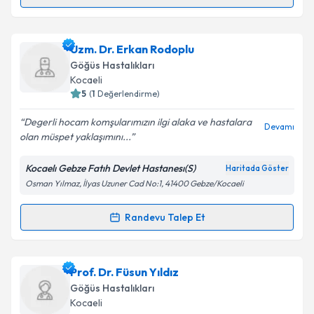
Randevu Takvimi Talebi
kapsamda işlenmesini kabul ediyorum.
Uzm. Dr. Alptekin İlaslan
için randevu takvimi talebi
Uzm. Dr. Erkan Rodoplu
Takvim Talebini Gönder
oluşturun. Size bu uzmandan randevu almanız için bir
Göğüs Hastalıkları
takvim hazırlandığında e-posta ile bilgilendireceğiz.
Kocaeli
5
(
1
Değerlendirme)
E-posta Adresiniz
Degerli hocam komşularımızın ilgi alaka ve hastalara
Devamı
olan müspet yaklaşımını...
Kocaelı Gebze Fatıh Devlet Hastanesı(S)
Haritada Göster
Kişisel verilerimin işlenmesine ilişkin
Aydınlatma
Osman Yılmaz, İlyas Uzuner Cad No:1, 41400 Gebze/Kocaeli
Metni
'ni okudum ve kişisel verilerimin belirtilen
kapsamda işlenmesini kabul ediyorum.
Randevu Talep Et
Randevu Takvimi Talebi
Takvim Talebini Gönder
Uzm. Dr. Erkan Rodoplu
için randevu takvimi talebi
Prof. Dr. Füsun Yıldız
oluşturun. Size bu uzmandan randevu almanız için bir
Göğüs Hastalıkları
takvim hazırlandığında e-posta ile bilgilendireceğiz.
Kocaeli