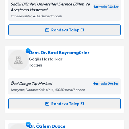
E-posta Adresiniz
Sağlık Bilimleri Üniversitesi Derince Eğitim Ve
Haritada Göster
Araştırma Hastanesi
Karadenizliler, 41310 İzmit/Kocaeli
Kişisel verilerimin işlenmesine ilişkin
Aydınlatma
Randevu Talep Et
Randevu Takvimi Talebi
Metni
'ni okudum ve kişisel verilerimin belirtilen
kapsamda işlenmesini kabul ediyorum.
Dr. Necdet Başaran
için randevu takvimi talebi
Uzm. Dr. Birol Bayramgürler
oluşturun. Size bu uzmandan randevu almanız için bir
Takvim Talebini Gönder
Göğüs Hastalıkları
takvim hazırlandığında e-posta ile bilgilendireceğiz.
Kocaeli
E-posta Adresiniz
Özel Denge Tıp Merkezi
Haritada Göster
Yenişehir, Dönmez Sok. No:4, 41050 İzmit/Kocaeli
Kişisel verilerimin işlenmesine ilişkin
Aydınlatma
Randevu Talep Et
Randevu Takvimi Talebi
Metni
'ni okudum ve kişisel verilerimin belirtilen
kapsamda işlenmesini kabul ediyorum.
Uzm. Dr. Birol Bayramgürler
için randevu takvimi
Dr. Özlem Düzce