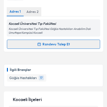
E-posta Adresiniz
Adres
1
Adres
2
Kocaeli Üniversitesi Tıp Fakültesi
Kişisel verilerimin işlenmesine ilişkin
Aydınlatma
Kocaeli Üniversitesi Tıp Fakültesi Göğüs Hastalıkları Anabilim Dalı
Metni
'ni okudum ve kişisel verilerimin belirtilen
Umuttepe Kampüsü Kocaeli
kapsamda işlenmesini kabul ediyorum.
Randevu Talep Et
Randevu Takvimi Talebi
Takvim Talebini Gönder
Prof. Dr. Füsun Yıldız
için randevu takvimi talebi
oluşturun. Size bu uzmandan randevu almanız için bir
İlgili Branşlar
takvim hazırlandığında e-posta ile bilgilendireceğiz.
Göğüs Hastalıkları
17
E-posta Adresiniz
Kocaeli İlçeleri
Kişisel verilerimin işlenmesine ilişkin
Aydınlatma