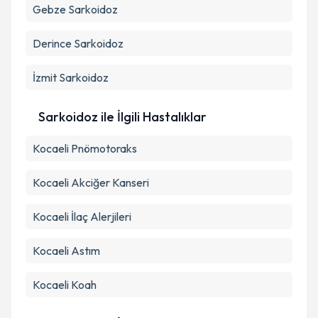
Gebze
Sarkoidoz
Metni
'ni okudum ve kişisel verilerimin belirtilen
kapsamda işlenmesini kabul ediyorum.
Derince
Sarkoidoz
Takvim Talebini Gönder
İzmit
Sarkoidoz
Sarkoidoz ile İlgili Hastalıklar
Kocaeli Pnömotoraks
Kocaeli Akciğer Kanseri
Kocaeli İlaç Alerjileri
Kocaeli Astım
Kocaeli Koah