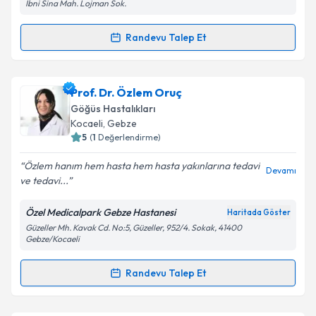
İbni Sina Mah. Lojman Sok.
Randevu Talep Et
Randevu Takvimi Talebi
Uzm. Dr. Sinan Arslan
için randevu takvimi talebi
Prof. Dr. Özlem Oruç
oluşturun. Size bu uzmandan randevu almanız için bir
Göğüs Hastalıkları
takvim hazırlandığında e-posta ile bilgilendireceğiz.
Kocaeli
, Gebze
5
(
1
Değerlendirme)
E-posta Adresiniz
Özlem hanım hem hasta hem hasta yakınlarına tedavi
Devamı
ve tedavi...
Özel Medicalpark Gebze Hastanesi
Haritada Göster
Kişisel verilerimin işlenmesine ilişkin
Aydınlatma
Güzeller Mh. Kavak Cd. No:5, Güzeller, 952/4. Sokak, 41400
Metni
'ni okudum ve kişisel verilerimin belirtilen
Gebze/Kocaeli
kapsamda işlenmesini kabul ediyorum.
Randevu Talep Et
Randevu Takvimi Talebi
Takvim Talebini Gönder