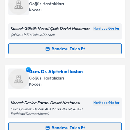
talebi oluşturun. Size bu uzmandan randevu almanız
Takvim Talebini Gönder
Göğüs Hastalıkları
için bir takvim hazırlandığında e-posta ile
Kocaeli
bilgilendireceğiz.
E-posta Adresiniz
Kocaelı Gölcük Necati Çelik Devlet Hastanesı
Haritada Göster
Çiftlik, 41650 Gölcük/Kocaeli
Randevu Talep Et
Randevu Takvimi Talebi
Kişisel verilerimin işlenmesine ilişkin
Aydınlatma
Metni
'ni okudum ve kişisel verilerimin belirtilen
kapsamda işlenmesini kabul ediyorum.
Dr. Özlem Düzce
için randevu takvimi talebi
Uzm. Dr. Alptekin İlaslan
oluşturun. Size bu uzmandan randevu almanız için bir
Göğüs Hastalıkları
takvim hazırlandığında e-posta ile bilgilendireceğiz.
Takvim Talebini Gönder
Kocaeli
E-posta Adresiniz
Kocaelı Darica Farabı Devlet Hastanesı
Haritada Göster
Fevzi Çakmak, Dr.Zeki ACAR Cad. No:62, 41700
Eskihisar/Darıca/Kocaeli
Kişisel verilerimin işlenmesine ilişkin
Aydınlatma
Randevu Talep Et
Metni
'ni okudum ve kişisel verilerimin belirtilen