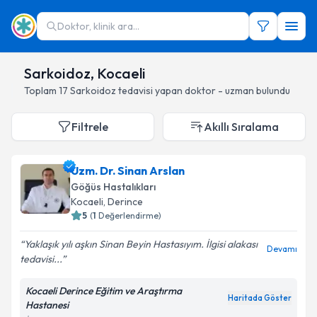
Doktor, klinik ara...
Sarkoidoz, Kocaeli
Toplam
17
Sarkoidoz
tedavisi yapan doktor - uzman bulundu
Filtrele
Akıllı Sıralama
Uzm. Dr. Sinan Arslan
Göğüs Hastalıkları
Kocaeli
, Derince
5
(
1
Değerlendirme)
Yaklaşık yılı aşkın Sinan Beyin Hastasıyım. İlgisi alakası
Devamı
tedavisi...
Kocaeli Derince Eğitim ve Araştırma
Haritada Göster
Hastanesi