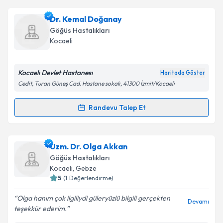
Ass. Dr. Fatma Emre Turan Taşolar
için randevu
Dr. Kemal Doğanay
takvimi talebi oluşturun. Size bu uzmandan randevu
Göğüs Hastalıkları
almanız için bir takvim hazırlandığında e-posta ile
Kocaeli
bilgilendireceğiz.
E-posta Adresiniz
Kocaelı Devlet Hastanesı
Haritada Göster
Cedit, Turan Güneş Cad. Hastane sokak, 41300 İzmit/Kocaeli
Randevu Talep Et
Randevu Takvimi Talebi
Kişisel verilerimin işlenmesine ilişkin
Aydınlatma
Metni
'ni okudum ve kişisel verilerimin belirtilen
kapsamda işlenmesini kabul ediyorum.
Dr. Kemal Doğanay
için randevu takvimi talebi
Uzm. Dr. Olga Akkan
oluşturun. Size bu uzmandan randevu almanız için bir
Göğüs Hastalıkları
takvim hazırlandığında e-posta ile bilgilendireceğiz.
Takvim Talebini Gönder
Kocaeli
, Gebze
5
(
1
Değerlendirme)
E-posta Adresiniz
Olga hanım çok ilgiliydi güleryüzlü bilgili gerçekten
Devamı
teşekkür ederim.