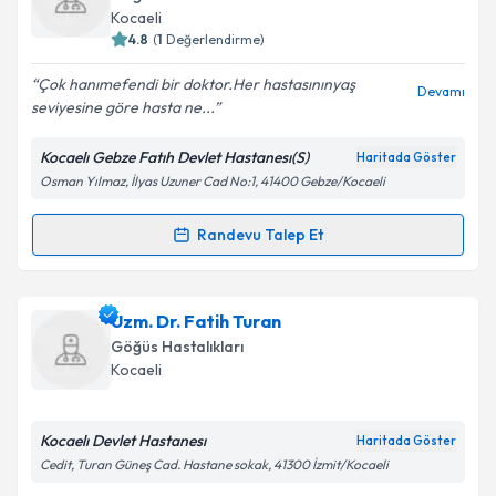
takvim hazırlandığında e-posta ile bilgilendireceğiz.
Kocaeli
4.8
(
1
Değerlendirme)
E-posta Adresiniz
Çok hanımefendi bir doktor.Her hastasınınyaş
Devamı
seviyesine göre hasta ne...
Kocaelı Gebze Fatıh Devlet Hastanesı(S)
Haritada Göster
Kişisel verilerimin işlenmesine ilişkin
Aydınlatma
Osman Yılmaz, İlyas Uzuner Cad No:1, 41400 Gebze/Kocaeli
Metni
'ni okudum ve kişisel verilerimin belirtilen
kapsamda işlenmesini kabul ediyorum.
Randevu Talep Et
Randevu Takvimi Talebi
Takvim Talebini Gönder
Dr. Ayşegül Acar
için randevu takvimi talebi oluşturun.
Uzm. Dr. Fatih Turan
Size bu uzmandan randevu almanız için bir takvim
Göğüs Hastalıkları
hazırlandığında e-posta ile bilgilendireceğiz.
Kocaeli
E-posta Adresiniz
Kocaelı Devlet Hastanesı
Haritada Göster
Cedit, Turan Güneş Cad. Hastane sokak, 41300 İzmit/Kocaeli