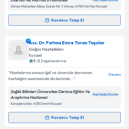
Özel Körfez Marmara Hastanesi
Haritada Göster
Kişisel verilerimin işlenmesine ilişkin
Aydınlatma
Güney Mahallesi Albay Sokak No 7, Güney, 41780 Körfez/Kocaeli
Metni
'ni okudum ve kişisel verilerimin belirtilen
kapsamda işlenmesini kabul ediyorum.
Randevu Talep Et
Randevu Takvimi Talebi
Takvim Talebini Gönder
Uzm. Dr. Ateş Baran
için randevu takvimi talebi
Ass. Dr. Fatma Emre Turan Taşolar
oluşturun. Size bu uzmandan randevu almanız için bir
Göğüs Hastalıkları
takvim hazırlandığında e-posta ile bilgilendireceğiz.
Kocaeli
5
(
3
Değerlendirme)
E-posta Adresiniz
Hastalarına sonsuz ilgili ve özveriyle davranan,
Devamı
hastalığım asamasinda da benimle...
Sağlık Bilimleri Üniversitesi Derince Eğitim Ve
Kişisel verilerimin işlenmesine ilişkin
Aydınlatma
Haritada Göster
Araştırma Hastanesi
Metni
'ni okudum ve kişisel verilerimin belirtilen
Karadenizliler, 41310 İzmit/Kocaeli
kapsamda işlenmesini kabul ediyorum.
Randevu Talep Et
Randevu Takvimi Talebi
Takvim Talebini Gönder