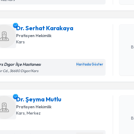
Dr. Serha
bu uzmandan
Dr. Serhat Karakaya
posta ile bi
Pratisyen Hekimlik
E-posta Ad
Kars
B
rs Dıgor İlçe Hastanesı
Haritada Göster
Randevu T
Kişisel
ır Cd., 36680 Digor/Kars
okudum
işlenm
Dr. Şeyma
uzmandan ra
Dr. Şeyma Mutlu
posta ile bi
Pratisyen Hekimlik
E-posta Ad
Kars
, Merkez
B