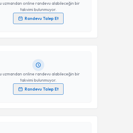
u uzmandan online randevu alabileceğin bir
takvimi bulunmuyor.
Randevu Talep Et
akvimi Talebi
 verilerimin işlenmesine ilişkin
Aydınlatma Metni
'ni
 ve kişisel verilerimin belirtilen kapsamda
esini kabul ediyorum.
 Şeker
için randevu takvimi talebi oluşturun. Size bu
ndevu almanız için bir takvim hazırlandığında e-
lgilendireceğiz.
Takvim Talebini Gönder
resiniz
u uzmandan online randevu alabileceğin bir
takvimi bulunmuyor.
Randevu Talep Et
 verilerimin işlenmesine ilişkin
Aydınlatma Metni
'ni
 ve kişisel verilerimin belirtilen kapsamda
akvimi Talebi
esini kabul ediyorum.
Takvim Talebini Gönder
İbrahim Erdoğdu
için randevu takvimi talebi
Size bu uzmandan randevu almanız için bir takvim