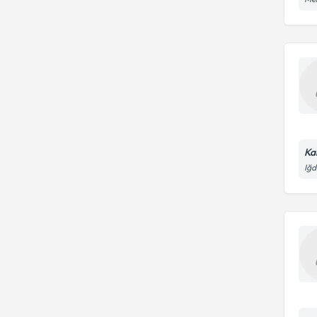
Ka
Iğd