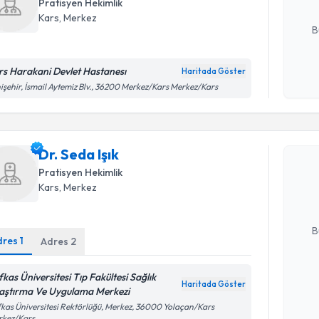
Pratisyen Hekimlik
E-posta Ad
Kars
, Merkez
B
rs Harakani Devlet Hastanesı
Haritada Göster
Kişisel
işehir, İsmail Aytemiz Blv., 36200 Merkez/Kars Merkez/Kars
okudum
Randevu T
işlenm
Dr. Seda Işık
Dr. Seda I
uzmandan ra
Pratisyen Hekimlik
posta ile bi
Kars
, Merkez
E-posta Ad
B
dres
1
Adres
2
fkas Üniversitesi Tıp Fakültesi Sağlık
Kişisel
Haritada Göster
aştırma Ve Uygulama Merkezi
okudum
Randevu T
kas Üniversitesi Rektörlüğü, Merkez, 36000 Yolaçan/Kars
işlenm
rkez/Kars