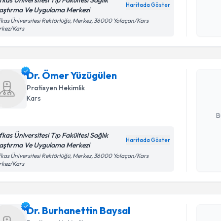
fkas Üniversitesi Tıp Fakültesi Sağlık
Haritada Göster
aştırma Ve Uygulama Merkezi
Kişisel
kas Üniversitesi Rektörlüğü, Merkez, 36000 Yolaçan/Kars
okudum
rkez/Kars
Randevu T
işlenm
Dr. Ömer 
bu uzmandan
Dr. Ömer Yüzügülen
posta ile bi
Pratisyen Hekimlik
Kars
E-posta Ad
B
fkas Üniversitesi Tıp Fakültesi Sağlık
Haritada Göster
aştırma Ve Uygulama Merkezi
Kişisel
Randevu T
kas Üniversitesi Rektörlüğü, Merkez, 36000 Yolaçan/Kars
okudum
rkez/Kars
işlenm
Dr. Burhan
Size bu uzm
Dr. Burhanettin Baysal
hazırlandığ