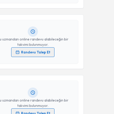
 ve kişisel verilerimin belirtilen kapsamda
esini kabul ediyorum.
Aytar
için randevu takvimi talebi oluşturun. Size bu
ndevu almanız için bir takvim hazırlandığında e-
lgilendireceğiz.
Takvim Talebini Gönder
resiniz
u uzmandan online randevu alabileceğin bir
takvimi bulunmuyor.
Randevu Talep Et
akvimi Talebi
 verilerimin işlenmesine ilişkin
Aydınlatma Metni
'ni
 ve kişisel verilerimin belirtilen kapsamda
esini kabul ediyorum.
 İnan
için randevu takvimi talebi oluşturun. Size bu
ndevu almanız için bir takvim hazırlandığında e-
lgilendireceğiz.
Takvim Talebini Gönder
resiniz
u uzmandan online randevu alabileceğin bir
takvimi bulunmuyor.
Randevu Talep Et