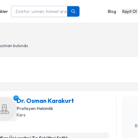
ikler
Blog
Kayıt Ol
 uzman bulundu
Randevu T
Dr. Osman
bu uzmandan
Dr. Osman Karakurt
posta ile bi
Pratisyen Hekimlik
Kars
E-posta Ad
B