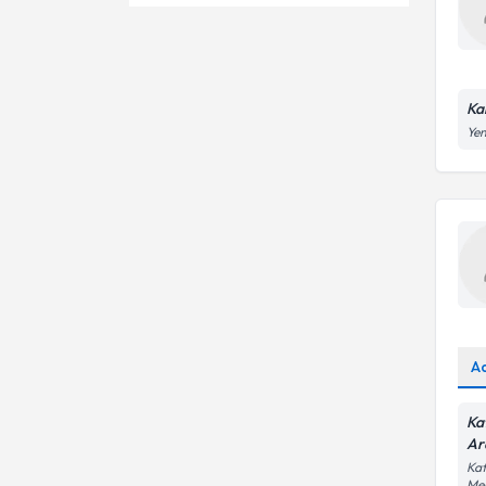
Access Bars
Cilt Gençleştirme
Bölgesel Ozon Tedavisi
Medikal Estetik
Dr.
Arı Sokması
Prp yüz gençleştirme
Ka
Yen
Dermapen
Saç mezoterapi ve saç prp
Manuelterapi
Akrep Sokması
Akupunktur İle Zayıflama
Alerjik Hastalıklar
Aşırı Terleme
A
Ka
Ar
Kaf
Me