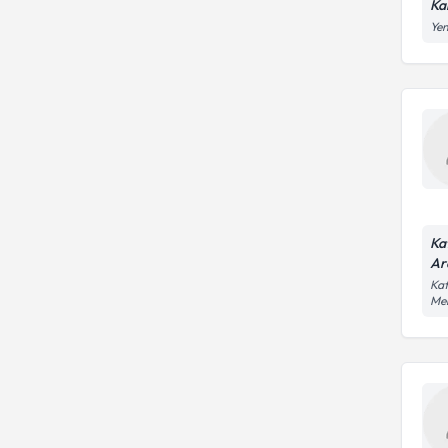
Ka
Yen
Ka
Ar
Kaf
Me