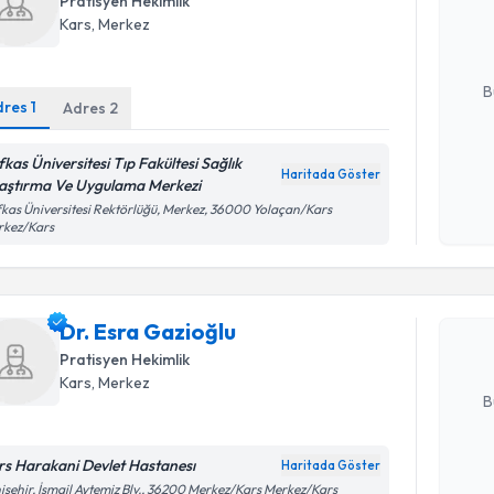
Pratisyen Hekimlik
hazırlandığ
Kars
, Merkez
E-posta Ad
B
dres
1
Adres
2
fkas Üniversitesi Tıp Fakültesi Sağlık
Kişisel
Haritada Göster
aştırma Ve Uygulama Merkezi
okudum
Randevu T
kas Üniversitesi Rektörlüğü, Merkez, 36000 Yolaçan/Kars
işlenm
rkez/Kars
Dr. Esra 
uzmandan ra
Dr. Esra Gazioğlu
posta ile bi
Pratisyen Hekimlik
E-posta Ad
Kars
, Merkez
B
rs Harakani Devlet Hastanesı
Haritada Göster
Randevu T
Kişisel
işehir, İsmail Aytemiz Blv., 36200 Merkez/Kars Merkez/Kars