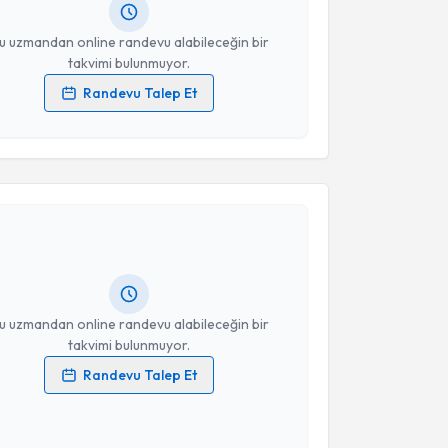
resiniz
u uzmandan online randevu alabileceğin bir
takvimi bulunmuyor.
Randevu Talep Et
 verilerimin işlenmesine ilişkin
Aydınlatma Metni
'ni
 ve kişisel verilerimin belirtilen kapsamda
akvimi Talebi
esini kabul ediyorum.
Takvim Talebini Gönder
şık
için randevu takvimi talebi oluşturun. Size bu
ndevu almanız için bir takvim hazırlandığında e-
lgilendireceğiz.
resiniz
u uzmandan online randevu alabileceğin bir
takvimi bulunmuyor.
Randevu Talep Et
 verilerimin işlenmesine ilişkin
Aydınlatma Metni
'ni
 ve kişisel verilerimin belirtilen kapsamda
akvimi Talebi
esini kabul ediyorum.