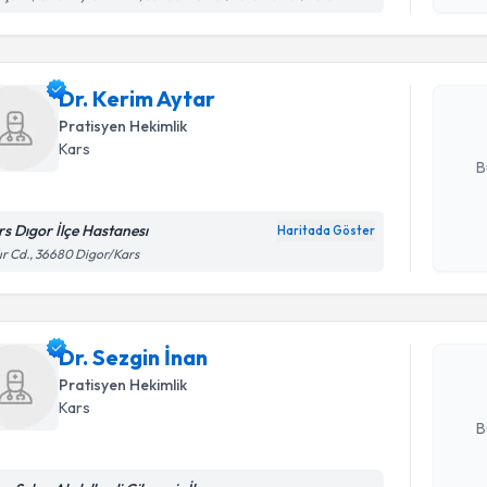
okudum
işlenm
Dr. Kerim 
uzmandan ra
Dr. Kerim Aytar
posta ile bi
Pratisyen Hekimlik
E-posta Ad
Kars
B
rs Dıgor İlçe Hastanesı
Haritada Göster
Randevu T
Kişisel
ır Cd., 36680 Digor/Kars
okudum
işlenm
Dr. Sezgin
uzmandan ra
Dr. Sezgin İnan
posta ile bi
Pratisyen Hekimlik
E-posta Ad
Kars
B