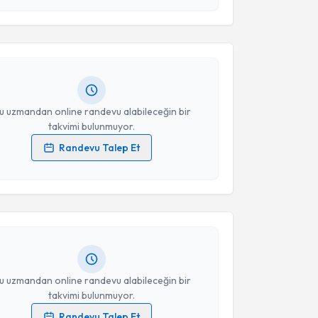
Takvim Talebini Gönder
t Karakaya
için randevu takvimi talebi oluşturun. Size
 randevu almanız için bir takvim hazırlandığında e-
lgilendireceğiz.
resiniz
u uzmandan online randevu alabileceğin bir
takvimi bulunmuyor.
Randevu Talep Et
akvimi Talebi
 verilerimin işlenmesine ilişkin
Aydınlatma Metni
'ni
 ve kişisel verilerimin belirtilen kapsamda
esini kabul ediyorum.
 Mutlu
için randevu takvimi talebi oluşturun. Size bu
ndevu almanız için bir takvim hazırlandığında e-
lgilendireceğiz.
Takvim Talebini Gönder
resiniz
u uzmandan online randevu alabileceğin bir
takvimi bulunmuyor.
Randevu Talep Et