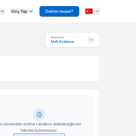
Giriş Yap
Doktor musun?
Sıralama
Akıllı Sıralama
akvimi Talebi
 Karakurt
için randevu takvimi talebi oluşturun. Size
 randevu almanız için bir takvim hazırlandığında e-
lgilendireceğiz.
resiniz
u uzmandan online randevu alabileceğin bir
takvimi bulunmuyor.