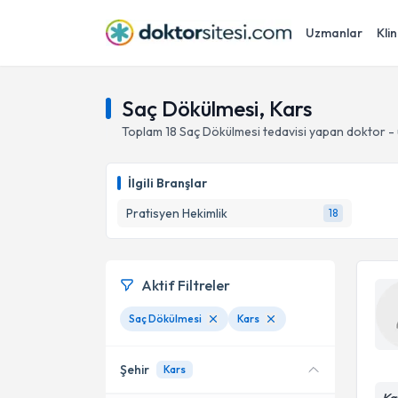
Uzmanlar
Klin
Saç Dökülmesi, Kars
Toplam
18
Saç Dökülmesi
tedavisi yapan doktor -
İlgili Branşlar
Pratisyen Hekimlik
18
Aktif Filtreler
Saç Dökülmesi
Kars
Şehir
Kars