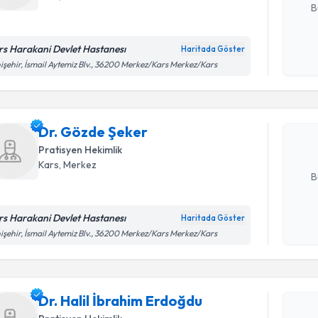
B
rs Harakani Devlet Hastanesı
Haritada Göster
Randevu T
Kişisel
işehir, İsmail Aytemiz Blv., 36200 Merkez/Kars Merkez/Kars
okudum
işlenm
Dr. Gözde
uzmandan ra
Dr. Gözde Şeker
posta ile bi
Pratisyen Hekimlik
E-posta Ad
Kars
, Merkez
B
rs Harakani Devlet Hastanesı
Haritada Göster
Kişisel
işehir, İsmail Aytemiz Blv., 36200 Merkez/Kars Merkez/Kars
okudum
Randevu T
işlenm
Dr. Halil İbrahim Erdoğdu
Dr. Halil 
oluşturun. 