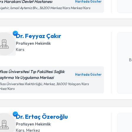
rs Harakani Devlet Hastanesı
Haritada Göster
Kişisel
işehir, İsmail Aytemiz Blv., 36200 Merkez/Kars Merkez/Kars
Randevu T
okudum
işlenm
Dr. Feyyaz
uzmandan ra
Dr. Feyyaz Çakır
posta ile bi
Pratisyen Hekimlik
Kars
E-posta Ad
B
fkas Üniversitesi Tıp Fakültesi Sağlık
Haritada Göster
aştırma Ve Uygulama Merkezi
Kişisel
Randevu T
kas Üniversitesi Rektörlüğü, Merkez, 36000 Yolaçan/Kars
okudum
rkez/Kars
işlenm
Dr. Ertaç
bu uzmandan
Dr. Ertaç Özeroğlu
posta ile bi
Pratisyen Hekimlik
E-posta Ad
Kars
, Merkez