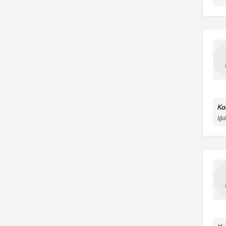
Ka
Iğd