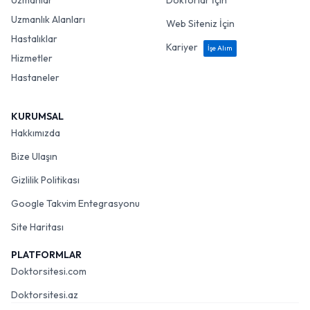
Uzmanlar
Doktorlar İçin
Uzmanlık Alanları
Web Siteniz İçin
Hastalıklar
Kariyer
İşe Alım
Hizmetler
Hastaneler
KURUMSAL
Hakkımızda
Bize Ulaşın
Gizlilik Politikası
Google Takvim Entegrasyonu
Site Haritası
PLATFORMLAR
Doktorsitesi.com
Doktorsitesi.az