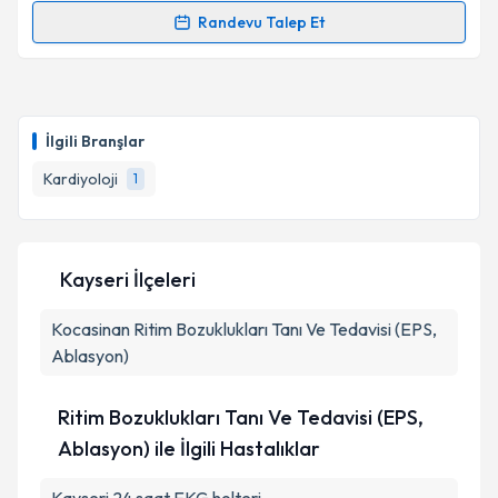
Randevu Talep Et
Randevu Takvimi Talebi
Uzm. Dr. Mehmet Sait Gürevin
için randevu takvimi
talebi oluşturun. Size bu uzmandan randevu almanız
İlgili Branşlar
için bir takvim hazırlandığında e-posta ile
bilgilendireceğiz.
Kardiyoloji
1
E-posta Adresiniz
Kayseri İlçeleri
Kocasinan
Kişisel verilerimin işlenmesine ilişkin
Ritim Bozuklukları Tanı Ve Tedavisi (EPS,
Aydınlatma
Metni
'ni okudum ve kişisel verilerimin belirtilen
Ablasyon)
kapsamda işlenmesini kabul ediyorum.
Ritim Bozuklukları Tanı Ve Tedavisi (EPS,
Takvim Talebini Gönder
Ablasyon) ile İlgili Hastalıklar