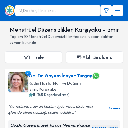
Doktor, klinik ara...
Menstrüel Düzensizlikler, Karşıyaka - İzmir
Toplam
10
Menstrüel Düzensizlikler
tedavisi yapan doktor -
uzman bulundu
Filtrele
Akıllı Sıralama
Op. Dr. Gayem İnayet Turgay
Kadın Hastalıkları ve Doğum
İzmir
, Karşıyaka
5
(
165
Değerlendirme)
Kenedisine hayran kaldım ilgilenmesi dinlemesi
Devamı
işlemde elinin nazikliği cözüm odaklı...
Op.Dr. Gayem İnayet Turgay Muayenehanesi