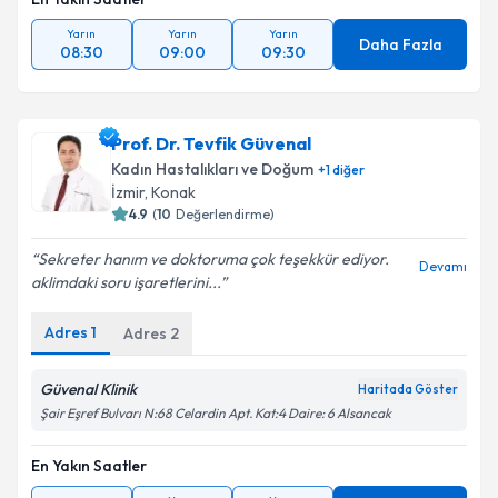
Yarın
Yarın
Yarın
Daha Fazla
08:30
09:00
09:30
Prof. Dr. Tevfik Güvenal
Kadın Hastalıkları ve Doğum
+
1
diğer
İzmir
, Konak
4.9
(
10
Değerlendirme)
Sekreter hanım ve doktoruma çok teşekkür ediyor.
Devamı
aklimdaki soru işaretlerini...
Adres
1
Adres
2
Güvenal Klinik
Haritada Göster
Şair Eşref Bulvarı N:68 Celardin Apt. Kat:4 Daire: 6 Alsancak
En Yakın Saatler