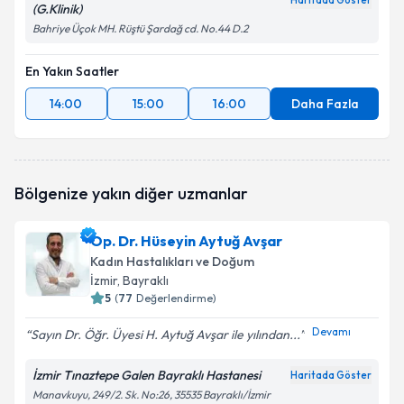
Haritada Göster
(G.Klinik)
Bahriye Üçok MH. Rüştü Şardağ cd. No.44 D.2
En Yakın Saatler
14:00
15:00
16:00
Daha Fazla
Bölgenize yakın diğer uzmanlar
Op. Dr. Hüseyin Aytuğ Avşar
Kadın Hastalıkları ve Doğum
İzmir
, Bayraklı
5
(
77
Değerlendirme)
Devamı
Sayın Dr. Öğr. Üyesi H. Aytuğ Avşar ile yılından...
İzmir Tınaztepe Galen Bayraklı Hastanesi
Haritada Göster
Manavkuyu, 249/2. Sk. No:26, 35535 Bayraklı/İzmir