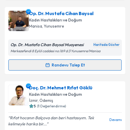
Op. Dr. Nagehan İkiz
için randevu takvimi talebi
Op. Dr. Mustafa Cihan Baysal
oluşturun. Size bu uzmandan randevu almanız için bir
Kadın Hastalıkları ve Doğum
takvim hazırlandığında e-posta ile bilgilendireceğiz.
Manisa
, Yunusemre
E-posta Adresiniz
Op. Dr. Mustafa Cihan Baysal Muayenesi
Haritada Göster
Merkezefendi 8 Eylül caddesi no:169 d:3 Yunusemre/Manisa
Kişisel verilerimin işlenmesine ilişkin
Aydınlatma
Randevu Talep Et
Randevu Takvimi Talebi
Metni
'ni okudum ve kişisel verilerimin belirtilen
kapsamda işlenmesini kabul ediyorum.
Op. Dr. Mustafa Cihan Baysal
için randevu takvimi
Doç. Dr. Mehmet Rıfat Göklü
talebi oluşturun. Size bu uzmandan randevu almanız
Takvim Talebini Gönder
Kadın Hastalıkları ve Doğum
için bir takvim hazırlandığında e-posta ile
İzmir
, Ödemiş
bilgilendireceğiz.
5
(
1
Değerlendirme)
E-posta Adresiniz
Rıfat hocanın Balçova dan beri hastasıyım. Tek
Devamı
kelimeyle harika bir...