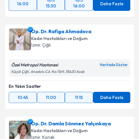
Yarın
Yarın
16:00
Daha Fazla
15:30
16:00
Op. Dr. Rafiga Ahmadova
Kadın Hastalıkları ve Doğum
İzmir
, Çiğli
Özel Metropol Hastanesi
Haritada Göster
Küçük Çiğli, Anadolu Cd. No:1169, 35620 Aosb
En Yakın Saatler
10:45
11:00
11:15
Daha Fazla
Op. Dr. Damla Sönmez Yalçınkaya
Kadın Hastalıkları ve Doğum
İzmir
, Konak