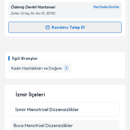
Ödemiş Devlet Hastanesi
Haritada Göster
Zafer, Ortaç Sk. No:10, 35750
Kişisel verilerimin işlenmesine ilişkin
Aydınlatma
Metni
'ni okudum ve kişisel verilerimin belirtilen
kapsamda işlenmesini kabul ediyorum.
Randevu Talep Et
Randevu Takvimi Talebi
Takvim Talebini Gönder
Doç. Dr. Mehmet Rıfat Göklü
için randevu takvimi
talebi oluşturun. Size bu uzmandan randevu almanız
İlgili Branşlar
için bir takvim hazırlandığında e-posta ile
bilgilendireceğiz.
Kadın Hastalıkları ve Doğum
1
E-posta Adresiniz
İzmir İlçeleri
Kişisel verilerimin işlenmesine ilişkin
Aydınlatma
İzmir
Menstrüel Düzensizlikler
Metni
'ni okudum ve kişisel verilerimin belirtilen
kapsamda işlenmesini kabul ediyorum.
Buca
Menstrüel Düzensizlikler