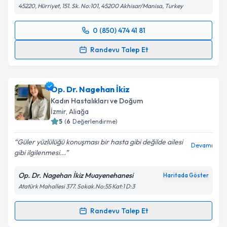
45220, Hürriyet, 151. Sk. No:101, 45200 Akhisar/Manisa, Turkey
Kişisel verilerimin işlenmesine ilişkin
Aydınlatma
Metni
'ni okudum ve kişisel verilerimin belirtilen
kapsamda işlenmesini kabul ediyorum.
0 (850) 474 41 81
Randevu Takvimi Talebi
Randevu Talep Et
Takvim Talebini Gönder
Op. Dr. Cansu Kübra Ektaş
için randevu takvimi
talebi oluşturun. Size bu uzmandan randevu almanız
Op. Dr. Nagehan İkiz
için bir takvim hazırlandığında e-posta ile
bilgilendireceğiz.
Kadın Hastalıkları ve Doğum
İzmir
, Aliağa
E-posta Adresiniz
5
(
6
Değerlendirme)
Güler yüzlülüğü konuşması bir hasta gibi değilde ailesi
Devamı
gibi ilgilenmesi...
Kişisel verilerimin işlenmesine ilişkin
Aydınlatma
Op. Dr. Nagehan İkiz Muayenehanesi
Haritada Göster
Metni
'ni okudum ve kişisel verilerimin belirtilen
Atatürk Mahallesi 377. Sokak.No:55 Kat:1 D:3
kapsamda işlenmesini kabul ediyorum.
Randevu Talep Et
Randevu Takvimi Talebi
Takvim Talebini Gönder