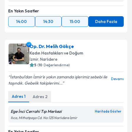
En Yakın Saatler
14:00
14:30
15:00
Daha Fazla
Op. Dr. Melih Gökçe
Kadın Hastalıkları ve Doğum
İzmir
, Narlıdere
5
(
10
Değerlendirme)
İstanbul'dan İzmir'e yakın zamanda işlerimiz sebebi ile
Devamı
taşındık. Gebelik takiplerimi...
Adres
1
Adres
2
Ege İnci Cerrahi Tıp Merkezi
Haritada Göster
Ilıca, Mithatpaşa Cd. No:125 Narlıdere İzmir
En Yakın Saatler