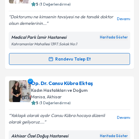
5
(
1
Değerlendirme)
Doktorumu ne kimsenin tavsiyesi ne de tanıdık doktor
Devamı
olsun demelerinin...
Medical Park İzmir Hastanesi
Haritada Göster
Kahramanlar Mahallesi 1397. Sokak No:1
Randevu Talep Et
Randevu Takvimi Talebi
Op. Dr. Damla Sönmez Yalçınkaya
için randevu
Op. Dr. Cansu Kübra Ektaş
takvimi talebi oluşturun. Size bu uzmandan randevu
Kadın Hastalıkları ve Doğum
almanız için bir takvim hazırlandığında e-posta ile
Manisa
, Akhisar
bilgilendireceğiz.
5
(
1
Değerlendirme)
E-posta Adresiniz
Yaklaşık olarak aydır Cansu Kübra hocaya düzenli
Devamı
olarak geliyoruz....
Akhisar Özel Doğuş Hastanesi
Haritada Göster