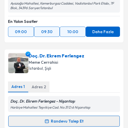
Ayazağa Mahallesi, Kemerburgaz Caddesi, Vadistanbul Park Etabı, 7F
Blok, 34396 Sarıyer/İstanbul
En Yakın Saatler
09:00
09:30
10:00
Daha Fazla
Doç. Dr. Ekrem Ferlengez
Meme Cerrahisi
İstanbul
, Şişli
Adres
1
Adres
2
Doç. Dr. Ekrem Ferlengez - Nişantaşı
Harbiye Mahallesi Teşvikiye Cad. No:31 D:6 Nişanstaşı
Randevu Talep Et
Randevu Takvimi Talebi