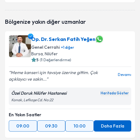
Doç. Dr. Ekrem Ferlengez
için randevu takvimi
Bölgenize yakın diğer uzmanlar
talebi oluşturun. Size bu uzmandan randevu almanız
için bir takvim hazırlandığında e-posta ile
bilgilendireceğiz.
Op. Dr. Serkan Fatih Yeğen
Genel Cerrahi
E-posta Adresiniz
+
1
diğer
Bursa
, Nilüfer
5
(
1
Değerlendirme)
Meme kanseri için tavsiye üzerine gittim. Çok
Devamı
Kişisel verilerimin işlenmesine ilişkin
Aydınlatma
açıklayıcı ve sakin...
Metni
'ni okudum ve kişisel verilerimin belirtilen
kapsamda işlenmesini kabul ediyorum.
Özel Doruk Nilüfer Hastanesi
Haritada Göster
Konak, Lefkoşe Cd. No:22
Takvim Talebini Gönder
En Yakın Saatler
09:00
09:30
10:00
Daha Fazla