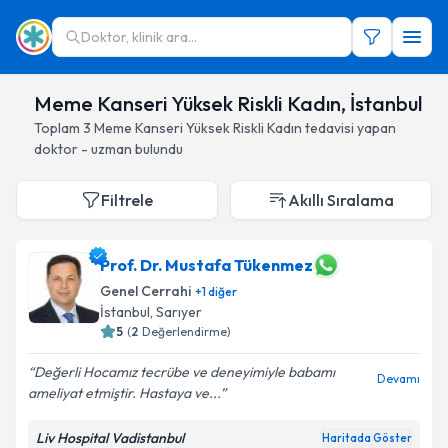
Doktor, klinik ara...
Meme Kanseri Yüksek Riskli Kadın, İstanbul
Toplam
3
Meme Kanseri Yüksek Riskli Kadın
tedavisi yapan
doktor - uzman bulundu
Filtrele
Akıllı Sıralama
Prof. Dr. Mustafa Tükenmez
Genel Cerrahi
+
1
diğer
İstanbul
, Sarıyer
5
(
2
Değerlendirme)
Değerli Hocamız tecrübe ve deneyimiyle babamı
Devamı
ameliyat etmiştir. Hastaya ve...
Liv Hospital Vadistanbul
Haritada Göster