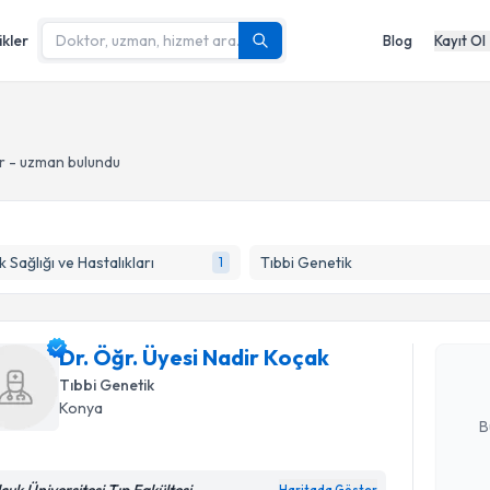
ikler
Blog
Kayıt Ol
r - uzman bulundu
Randevu T
 Sağlığı ve Hastalıkları
Tıbbi Genetik
1
Dr. Öğr. Ü
oluşturun. 
Dr. Öğr. Üyesi Nadir Koçak
hazırlandığ
Tıbbi Genetik
E-posta Ad
Konya
B