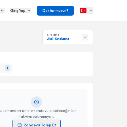
Giriş Yap
Doktor musun?
Sıralama
Akıllı Sıralama
akvimi Talebi
1
yesi Nadir Koçak
için randevu takvimi talebi
Size bu uzmandan randevu almanız için bir takvim
ında e-posta ile bilgilendireceğiz.
resiniz
u uzmandan online randevu alabileceğin bir
takvimi bulunmuyor.
Randevu Talep Et