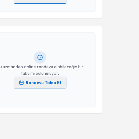
 verilerimin işlenmesine ilişkin
Aydınlatma Metni
'ni
 ve kişisel verilerimin belirtilen kapsamda
akvimi Talebi
esini kabul ediyorum.
in Çaksen
için randevu takvimi talebi oluşturun. Size
Takvim Talebini Gönder
 randevu almanız için bir takvim hazırlandığında e-
lgilendireceğiz.
resiniz
u uzmandan online randevu alabileceğin bir
takvimi bulunmuyor.
Randevu Talep Et
 verilerimin işlenmesine ilişkin
Aydınlatma Metni
'ni
 ve kişisel verilerimin belirtilen kapsamda
esini kabul ediyorum.
Takvim Talebini Gönder