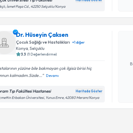
lçuk Üniversitesi Tıp Fakültesi
Haritada Göster
Kişisel
ıçlı, İsmet Paşa Cd., 42250 Selçuklu/Konya
okudum
Randevu T
işlenm
Dr. Hüsey
Dr. Hüseyin Çaksen
bu uzmandan
Çocuk Sağlığı ve Hastalıkları
+
1
diğer
posta ile bi
Konya
, Selçuklu
3.3
(
1
Değerlendirme)
E-posta Ad
B
talarının yüzüne bile bakmayan çok ilgisiz birisi hiç
nun kalmadım.Sizde...
Devamı
Kişisel
okudum
ram Tıp Fakültesi Hastanesi
Haritada Göster
işlenm
mettin Erbakan Üniversitesi, Yunus Emre, 42080 Meram/Konya