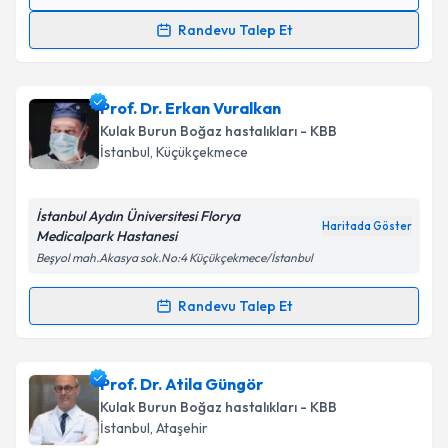
Randevu Takvimi Talebi
Randevu Talep Et
Prof. Dr. Bülent Evren Erkul
için randevu takvimi
talebi oluşturun. Size bu uzmandan randevu almanız
Prof. Dr. Erkan Vuralkan
için bir takvim hazırlandığında e-posta ile
bilgilendireceğiz.
Kulak Burun Boğaz hastalıkları - KBB
İstanbul
, Küçükçekmece
E-posta Adresiniz
İstanbul Aydın Üniversitesi Florya
Haritada Göster
Medicalpark Hastanesi
Beşyol mah.Akasya sok.No:4 Küçükçekmece/İstanbul
Kişisel verilerimin işlenmesine ilişkin
Aydınlatma
Metni
'ni okudum ve kişisel verilerimin belirtilen
Randevu Talep Et
kapsamda işlenmesini kabul ediyorum.
Randevu Takvimi Talebi
Takvim Talebini Gönder
Prof. Dr. Erkan Vuralkan
için randevu takvimi talebi
Prof. Dr. Atila Güngör
oluşturun. Size bu uzmandan randevu almanız için bir
Kulak Burun Boğaz hastalıkları - KBB
takvim hazırlandığında e-posta ile bilgilendireceğiz.
İstanbul
, Ataşehir