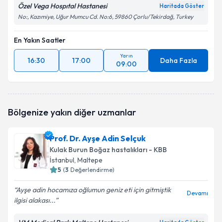
Özel Vega Hospıtal Hastanesi
Haritada Göster
No:, Kazımiye, Uğur Mumcu Cd. No:6, 59860 Çorlu/Tekirdağ, Turkey
En Yakın Saatler
Yarın
16:30
17:00
Daha Fazla
09:00
Bölgenize yakın diğer uzmanlar
Prof. Dr. Ayşe Adin Selçuk
Kulak Burun Boğaz hastalıkları - KBB
İstanbul
, Maltepe
5
(
3
Değerlendirme)
Ayşe adin hocamıza oğlumun geniz eti için gitmiştik
Devamı
ilgisi alakası...