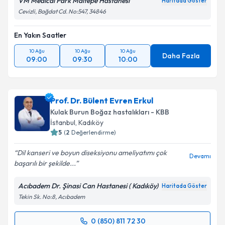
VM Medical Park Maltepe Hastanesi
Haritada Göster
Cevizli, Bağdat Cd. No:547, 34846
En Yakın Saatler
10 Ağu
10 Ağu
10 Ağu
Daha Fazla
09:00
09:30
10:00
Prof. Dr. Bülent Evren Erkul
Kulak Burun Boğaz hastalıkları - KBB
İstanbul
, Kadıköy
5
(
2
Değerlendirme)
Dil kanseri ve boyun diseksiyonu ameliyatımı çok
Devamı
başarılı bir şekilde...
Acıbadem Dr. Şinasi Can Hastanesi ( Kadıköy)
Haritada Göster
Tekin Sk. No:8, Acıbadem
0 (850) 811 72 30