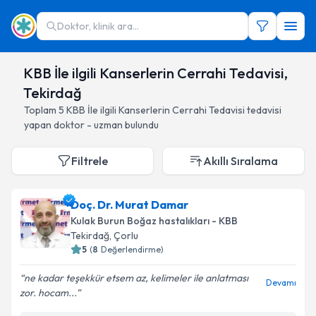
Doktor, klinik ara...
KBB İle ilgili Kanserlerin Cerrahi Tedavisi,
Tekirdağ
Toplam
5
KBB İle ilgili Kanserlerin Cerrahi Tedavisi
tedavisi
yapan doktor - uzman bulundu
Filtrele
Akıllı Sıralama
Doç. Dr. Murat Damar
Kulak Burun Boğaz hastalıkları - KBB
Tekirdağ
, Çorlu
5
(
8
Değerlendirme)
ne kadar teşekkür etsem az, kelimeler ile anlatması
Devamı
zor. hocam...