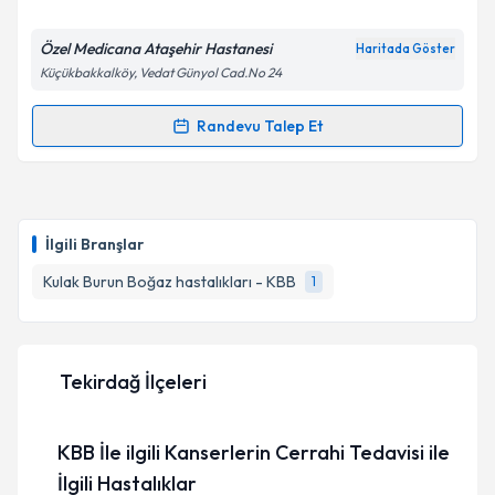
E-posta Adresiniz
Özel Medicana Ataşehir Hastanesi
Haritada Göster
Küçükbakkalköy, Vedat Günyol Cad.No 24
Kişisel verilerimin işlenmesine ilişkin
Aydınlatma
Randevu Talep Et
Randevu Takvimi Talebi
Metni
'ni okudum ve kişisel verilerimin belirtilen
kapsamda işlenmesini kabul ediyorum.
Prof. Dr. Atila Güngör
için randevu takvimi talebi
oluşturun. Size bu uzmandan randevu almanız için bir
Takvim Talebini Gönder
İlgili Branşlar
takvim hazırlandığında e-posta ile bilgilendireceğiz.
Kulak Burun Boğaz hastalıkları - KBB
1
E-posta Adresiniz
Tekirdağ İlçeleri
Kişisel verilerimin işlenmesine ilişkin
Aydınlatma
Metni
'ni okudum ve kişisel verilerimin belirtilen
KBB İle ilgili Kanserlerin Cerrahi Tedavisi ile
kapsamda işlenmesini kabul ediyorum.
İlgili Hastalıklar