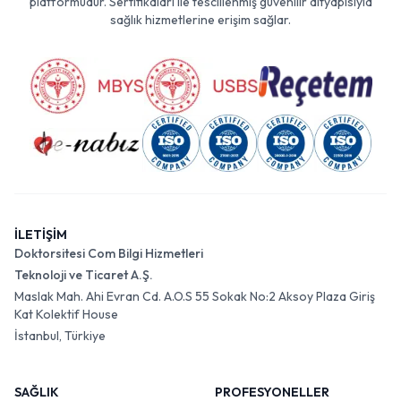
platformudur. Sertifikaları ile tescillenmiş güvenilir altyapısıyla
sağlık hizmetlerine erişim sağlar.
İLETİŞİM
Doktorsitesi Com Bilgi Hizmetleri
Teknoloji ve Ticaret A.Ş.
Maslak Mah. Ahi Evran Cd. A.O.S 55 Sokak No:2 Aksoy Plaza Giriş
Kat Kolektif House
İstanbul, Türkiye
SAĞLIK
PROFESYONELLER