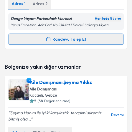
Adres
1
Adres
2
Denge Yaşam Farkındalık Merkezi
Haritada Göster
Yunus Emre Mah. Ada Cad. No 234 Kat 3 Daire 2 Sakarya Akyazı
Randevu Talep Et
Randevu Takvimi Talebi
Aile Danışmanı İsmet Bilici
için randevu takvimi
Bölgenize yakın diğer uzmanlar
talebi oluşturun. Size bu uzmandan randevu almanız
için bir takvim hazırlandığında e-posta ile
bilgilendireceğiz.
Aile Danışmanı Şeyma Yıldız
Aile Danışmanı
E-posta Adresiniz
Kocaeli
, Gebze
5
(
58
Değerlendirme)
Şeyma Hanım ile iyi ki karşılaştık, terapimi süremiz
Devamı
bitmiş olsa...
Kişisel verilerimin işlenmesine ilişkin
Aydınlatma
Metni
'ni okudum ve kişisel verilerimin belirtilen