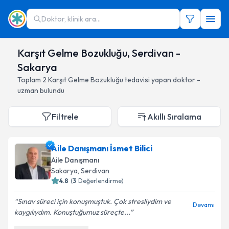
Doktor, klinik ara...
Karşıt Gelme Bozukluğu, Serdivan -
Sakarya
Toplam
2
Karşıt Gelme Bozukluğu
tedavisi yapan doktor -
uzman bulundu
Filtrele
Akıllı Sıralama
Aile Danışmanı İsmet Bilici
Aile Danışmanı
Sakarya
, Serdivan
4.8
(
3
Değerlendirme)
Sınav süreci için konuşmuştuk. Çok stresliydim ve
Devamı
kaygılıydım. Konuştuğumuz süreçte...