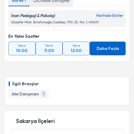
kapsamda işlenmesini kabul ediyorum.
Adres
1
Online Görüşme
İnan Pedagoji & Psikoloji
Haritada Göster
Takvim Talebini Gönder
Güzeller Mah. İbrahimağa Caddesi, 910. Sk. No: 1, 41400
En Yakın Saatler
Yarın
Yarın
Yarın
Daha Fazla
10:00
11:00
12:00
İlgili Branşlar
Aile Danışmanı
1
Sakarya İlçeleri