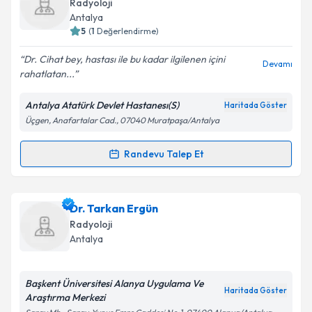
Radyoloji
takvim hazırlandığında e-posta ile bilgilendireceğiz.
Antalya
5
(
1
Değerlendirme)
E-posta Adresiniz
Dr. Cihat bey, hastası ile bu kadar ilgilenen içini
Devamı
rahatlatan...
Antalya Atatürk Devlet Hastanesı(S)
Haritada Göster
Kişisel verilerimin işlenmesine ilişkin
Aydınlatma
Üçgen, Anafartalar Cad., 07040 Muratpaşa/Antalya
Metni
'ni okudum ve kişisel verilerimin belirtilen
kapsamda işlenmesini kabul ediyorum.
Randevu Talep Et
Randevu Takvimi Talebi
Takvim Talebini Gönder
Uzm. Dr. Cihat Aksoy
için randevu takvimi talebi
Dr. Tarkan Ergün
oluşturun. Size bu uzmandan randevu almanız için bir
Radyoloji
takvim hazırlandığında e-posta ile bilgilendireceğiz.
Antalya
E-posta Adresiniz
Başkent Üniversitesi Alanya Uygulama Ve
Haritada Göster
Araştırma Merkezi