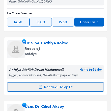
Fener, Tekelioğlu Cd. No:7, 07160
En Yakın Saatler
14:30
15:00
15:30
Daha Fazla
Dr. Sibel Fethiye Köksal
Radyoloji
Antalya
Antalya Atatürk Devlet Hastanesı(S)
Haritada Göster
Üçgen, Anafartalar Cad., 07040 Muratpaşa/Antalya
Randevu Talep Et
Randevu Takvimi Talebi
Dr. Sibel Fethiye Köksal
için randevu takvimi talebi
Uzm. Dr. Cihat Aksoy
oluşturun. Size bu uzmandan randevu almanız için bir