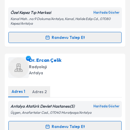
E-posta Adresiniz
Özel Kepez Tıp Merkezi
Haritada Göster
Kanal Mah. .no:9 Dokuma/Antalya, Kanal, Halide Edip Cd., 07080
Kepez/Antalya
Randevu Talep Et
Kişisel verilerimin işlenmesine ilişkin
Aydınlatma
Randevu Takvimi Talebi
Metni
'ni okudum ve kişisel verilerimin belirtilen
kapsamda işlenmesini kabul ediyorum.
Dr. Ali Rıza Yıldırım
için randevu takvimi talebi
Dr. Ercan Çelik
oluşturun. Size bu uzmandan randevu almanız için bir
Radyoloji
Takvim Talebini Gönder
takvim hazırlandığında e-posta ile bilgilendireceğiz.
Antalya
E-posta Adresiniz
Adres
1
Adres
2
Antalya Atatürk Devlet Hastanesı(S)
Haritada Göster
Kişisel verilerimin işlenmesine ilişkin
Aydınlatma
Üçgen, Anafartalar Cad., 07040 Muratpaşa/Antalya
Metni
'ni okudum ve kişisel verilerimin belirtilen
kapsamda işlenmesini kabul ediyorum.
Randevu Talep Et
Randevu Takvimi Talebi