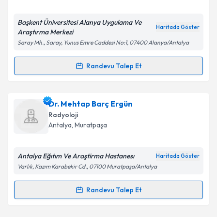
E-posta Adresiniz
Başkent Üniversitesi Alanya Uygulama Ve
Haritada Göster
Araştırma Merkezi
Saray Mh., Saray, Yunus Emre Caddesi No:1, 07400 Alanya/Antalya
Kişisel verilerimin işlenmesine ilişkin
Aydınlatma
Randevu Talep Et
Randevu Takvimi Talebi
Metni
'ni okudum ve kişisel verilerimin belirtilen
kapsamda işlenmesini kabul ediyorum.
Ass. Dr. Ebru Torun
için randevu takvimi talebi
Dr. Mehtap Barç Ergün
oluşturun. Size bu uzmandan randevu almanız için bir
Takvim Talebini Gönder
Radyoloji
takvim hazırlandığında e-posta ile bilgilendireceğiz.
Antalya
, Muratpaşa
E-posta Adresiniz
Antalya Eğıtım Ve Araştirma Hastanesı
Haritada Göster
Varlık, Kazım Karabekir Cd., 07100 Muratpaşa/Antalya
Kişisel verilerimin işlenmesine ilişkin
Aydınlatma
Randevu Talep Et
Randevu Takvimi Talebi
Metni
'ni okudum ve kişisel verilerimin belirtilen
kapsamda işlenmesini kabul ediyorum.