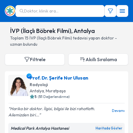
Doktor, klinik ara...
İVP (İlaçlı Böbrek Filmi), Antalya
Toplam
15
İVP (İlaçlı Böbrek Filmi)
tedavisi yapan doktor -
uzman bulundu
Filtrele
Akıllı Sıralama
Prof. Dr. Şerife Nur Ulusan
Radyoloji
Antalya
, Muratpaşa
5
(
51
Değerlendirme)
Harika bir doktor. İlgisi, bilgisi ile bizi rahatlattı.
Devamı
Ailemizden biri...
Medical Park Antalya Hastanesi
Haritada Göster