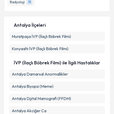
Radyoloji
15
E-posta Adresiniz
Antalya İlçeleri
Kişisel verilerimin işlenmesine ilişkin
Aydınlatma
Muratpaşa
Metni
İVP (İlaçlı Böbrek Filmi)
'ni okudum ve kişisel verilerimin belirtilen
kapsamda işlenmesini kabul ediyorum.
Konyaaltı
İVP (İlaçlı Böbrek Filmi)
Takvim Talebini Gönder
İVP (İlaçlı Böbrek Filmi) ile İlgili Hastalıklar
Antalya Damarsal Anormallikler
Antalya Biyopsi (Meme)
Antalya Dijital Mamografi (FFDM)
Antalya Akciğer Ca