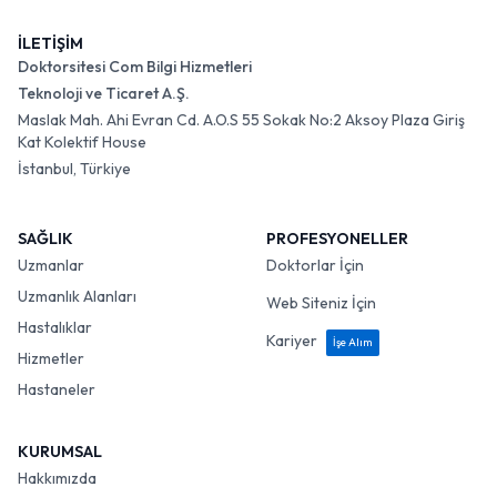
İLETİŞİM
Doktorsitesi Com Bilgi Hizmetleri
Teknoloji ve Ticaret A.Ş.
Maslak Mah. Ahi Evran Cd. A.O.S 55 Sokak No:2 Aksoy Plaza Giriş
Kat Kolektif House
İstanbul, Türkiye
SAĞLIK
PROFESYONELLER
Uzmanlar
Doktorlar İçin
Uzmanlık Alanları
Web Siteniz İçin
Hastalıklar
Kariyer
İşe Alım
Hizmetler
Hastaneler
KURUMSAL
Hakkımızda