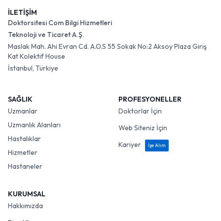
İLETİŞİM
Doktorsitesi Com Bilgi Hizmetleri
Teknoloji ve Ticaret A.Ş.
Maslak Mah. Ahi Evran Cd. A.O.S 55 Sokak No:2 Aksoy Plaza Giriş
Kat Kolektif House
İstanbul, Türkiye
SAĞLIK
PROFESYONELLER
Uzmanlar
Doktorlar İçin
Uzmanlık Alanları
Web Siteniz İçin
Hastalıklar
Kariyer
İşe Alım
Hizmetler
Hastaneler
KURUMSAL
Hakkımızda