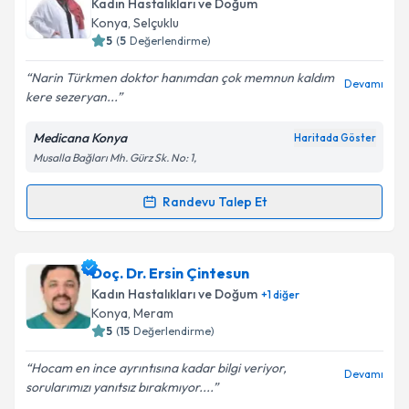
Kadın Hastalıkları ve Doğum
takvim hazırlandığında e-posta ile bilgilendireceğiz.
Konya
, Selçuklu
5
(
5
Değerlendirme)
E-posta Adresiniz
Narin Türkmen doktor hanımdan çok memnun kaldım
Devamı
kere sezeryan...
Medicana Konya
Haritada Göster
Kişisel verilerimin işlenmesine ilişkin
Aydınlatma
Musalla Bağları Mh. Gürz Sk. No: 1,
Metni
'ni okudum ve kişisel verilerimin belirtilen
kapsamda işlenmesini kabul ediyorum.
Randevu Talep Et
Randevu Takvimi Talebi
Takvim Talebini Gönder
Op. Dr. Narin Türkmen
için randevu takvimi talebi
Doç. Dr. Ersin Çintesun
oluşturun. Size bu uzmandan randevu almanız için bir
Kadın Hastalıkları ve Doğum
+
1
diğer
takvim hazırlandığında e-posta ile bilgilendireceğiz.
Konya
, Meram
5
(
15
Değerlendirme)
E-posta Adresiniz
Hocam en ince ayrıntısına kadar bilgi veriyor,
Devamı
sorularımızı yanıtsız bırakmıyor....