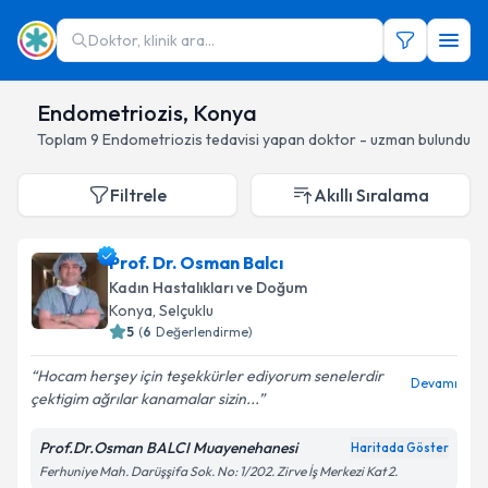
Doktor, klinik ara...
Endometriozis, Konya
Toplam
9
Endometriozis
tedavisi yapan doktor - uzman bulundu
Filtrele
Akıllı Sıralama
Prof. Dr. Osman Balcı
Kadın Hastalıkları ve Doğum
Konya
, Selçuklu
5
(
6
Değerlendirme)
Hocam herşey için teşekkürler ediyorum senelerdir
Devamı
çektigim ağrılar kanamalar sizin...
Prof.Dr.Osman BALCI Muayenehanesi
Haritada Göster
Ferhuniye Mah. Darüşşifa Sok. No: 1/202. Zirve İş Merkezi Kat 2.