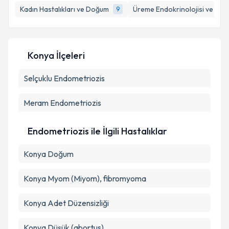
Kadın Hastalıkları ve Doğum
Üreme Endokrinolojisi ve İnfer
9
E-posta Adresiniz
Konya İlçeleri
Kişisel verilerimin işlenmesine ilişkin
Aydınlatma
Selçuklu
Metni
Endometriozis
'ni okudum ve kişisel verilerimin belirtilen
kapsamda işlenmesini kabul ediyorum.
Meram
Endometriozis
Takvim Talebini Gönder
Endometriozis ile İlgili Hastalıklar
Konya Doğum
Konya Myom (Miyom), fibromyoma
Konya Adet Düzensizliği
Konya Düşük (abortus)