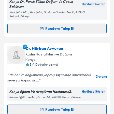
Konya Dr. Faruk Sükan Doğum Ve Çocuk
Haritada Göster
Kişisel verilerimin işlenmesine ilişkin
Aydınlatma
Bakimevı
Metni
'ni okudum ve kişisel verilerimin belirtilen
Yeni Şehir Mh., Yeni Şehir, Hastane Caddesi No:21, 42060
kapsamda işlenmesini kabul ediyorum.
Selçuklu/Konya
Randevu Talep Et
Randevu Takvimi Talebi
Takvim Talebini Gönder
Dr. Celal Önder
için randevu takvimi talebi oluşturun.
Dr. Hürkan Avvuran
Size bu uzmandan randevu almanız için bir takvim
Kadın Hastalıkları ve Doğum
hazırlandığında e-posta ile bilgilendireceğiz.
Konya
5
(
1
Değerlendirme)
E-posta Adresiniz
de benim doğumumu yapmış sayesinde önümüzdeki
Devamı
sene yurtdışına tıp...
Konya Eğıtım Ve Araştirma Hastanesı(S)
Haritada Göster
Kişisel verilerimin işlenmesine ilişkin
Aydınlatma
Konya Eğitim ve Araştırma Hst., 42090 Meram/Konya
Metni
'ni okudum ve kişisel verilerimin belirtilen
kapsamda işlenmesini kabul ediyorum.
Randevu Talep Et
Randevu Takvimi Talebi