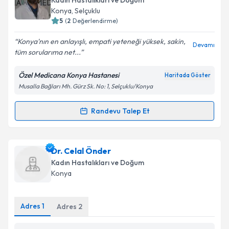
Takvim Talebini Gönder
Kadın Hastalıkları ve Doğum
takvim hazırlandığında e-posta ile bilgilendireceğiz.
Konya
, Selçuklu
5
(
2
Değerlendirme)
E-posta Adresiniz
Konya'nın en anlayışlı, empati yeteneği yüksek, sakin,
Devamı
tüm sorularıma net...
Özel Medicana Konya Hastanesi
Haritada Göster
Kişisel verilerimin işlenmesine ilişkin
Aydınlatma
Musalla Bağları Mh. Gürz Sk. No: 1, Selçuklu/Konya
Metni
'ni okudum ve kişisel verilerimin belirtilen
kapsamda işlenmesini kabul ediyorum.
Randevu Talep Et
Randevu Takvimi Talebi
Takvim Talebini Gönder
Op. Dr. Ceyhan Baran
için randevu takvimi talebi
Dr. Celal Önder
oluşturun. Size bu uzmandan randevu almanız için bir
Kadın Hastalıkları ve Doğum
takvim hazırlandığında e-posta ile bilgilendireceğiz.
Konya
E-posta Adresiniz
Adres
1
Adres
2