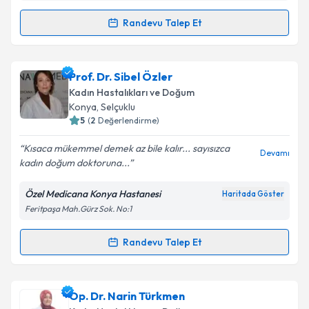
Randevu Talep Et
Randevu Takvimi Talebi
Prof. Dr. Osman Balcı
için randevu takvimi talebi
Prof. Dr. Sibel Özler
oluşturun. Size bu uzmandan randevu almanız için bir
Kadın Hastalıkları ve Doğum
takvim hazırlandığında e-posta ile bilgilendireceğiz.
Konya
, Selçuklu
5
(
2
Değerlendirme)
E-posta Adresiniz
Kısaca mükemmel demek az bile kalır... sayısızca
Devamı
kadın doğum doktoruna...
Özel Medicana Konya Hastanesi
Haritada Göster
Kişisel verilerimin işlenmesine ilişkin
Aydınlatma
Feritpaşa Mah.Gürz Sok. No:1
Metni
'ni okudum ve kişisel verilerimin belirtilen
kapsamda işlenmesini kabul ediyorum.
Randevu Talep Et
Randevu Takvimi Talebi
Takvim Talebini Gönder
Prof. Dr. Sibel Özler
için randevu takvimi talebi
Op. Dr. Narin Türkmen
oluşturun. Size bu uzmandan randevu almanız için bir