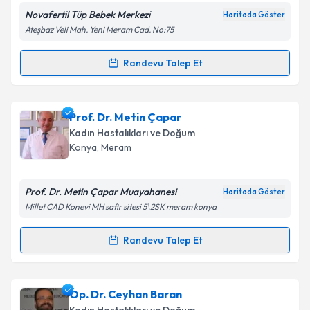
Novafertil Tüp Bebek Merkezi
Haritada Göster
Kişisel verilerimin işlenmesine ilişkin
Aydınlatma
Ateşbaz Veli Mah. Yeni Meram Cad. No:75
Metni
'ni okudum ve kişisel verilerimin belirtilen
kapsamda işlenmesini kabul ediyorum.
Randevu Talep Et
Randevu Takvimi Talebi
Takvim Talebini Gönder
Doç. Dr. Ersin Çintesun
için randevu takvimi talebi
Prof. Dr. Metin Çapar
oluşturun. Size bu uzmandan randevu almanız için bir
Kadın Hastalıkları ve Doğum
takvim hazırlandığında e-posta ile bilgilendireceğiz.
Konya
, Meram
E-posta Adresiniz
Prof. Dr. Metin Çapar Muayahanesi
Haritada Göster
Millet CAD Konevi MH safir sitesi 5\2SK meram konya
Kişisel verilerimin işlenmesine ilişkin
Aydınlatma
Randevu Talep Et
Randevu Takvimi Talebi
Metni
'ni okudum ve kişisel verilerimin belirtilen
kapsamda işlenmesini kabul ediyorum.
Prof. Dr. Metin Çapar
için randevu takvimi talebi
Op. Dr. Ceyhan Baran
oluşturun. Size bu uzmandan randevu almanız için bir