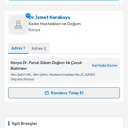
Takvim Talebini Gönder
Dr. Hürkan Avvuran
için randevu takvimi talebi
Dr. İsmet Karakuyu
oluşturun. Size bu uzmandan randevu almanız için bir
Kadın Hastalıkları ve Doğum
takvim hazırlandığında e-posta ile bilgilendireceğiz.
Konya
E-posta Adresiniz
Adres
1
Adres
2
Konya Dr. Faruk Sükan Doğum Ve Çocuk
Haritada Göster
Kişisel verilerimin işlenmesine ilişkin
Aydınlatma
Bakimevı
Metni
'ni okudum ve kişisel verilerimin belirtilen
Yeni Şehir Mh., Yeni Şehir, Hastane Caddesi No:21, 42060
kapsamda işlenmesini kabul ediyorum.
Selçuklu/Konya
Randevu Talep Et
Randevu Takvimi Talebi
Takvim Talebini Gönder
Dr. İsmet Karakuyu
için randevu takvimi talebi
oluşturun. Size bu uzmandan randevu almanız için bir
İlgili Branşlar
takvim hazırlandığında e-posta ile bilgilendireceğiz.