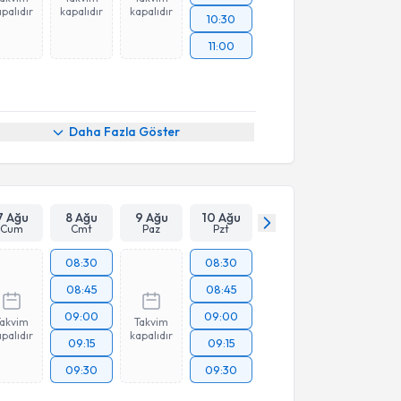
palıdır
kapalıdır
kapalıdır
10:30
11:00
Daha Fazla Göster
7 Ağu
8 Ağu
9 Ağu
10 Ağu
Cum
Cmt
Paz
Pzt
08:30
08:30
08:45
08:45
09:00
09:00
Takvim
Takvim
palıdır
kapalıdır
09:15
09:15
09:30
09:30