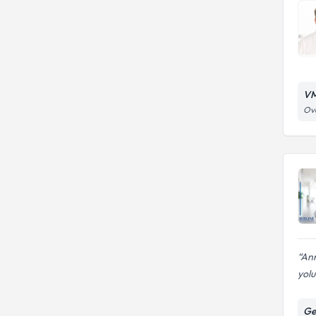
VM
Ova
Ann
yolu
Ge