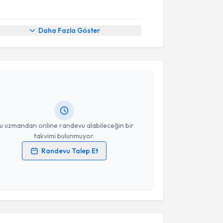
Daha Fazla Göster
akvimi Talebi
ğuz Çetinkaya
için randevu takvimi talebi oluşturun.
andan randevu almanız için bir takvim
ında e-posta ile bilgilendireceğiz.
resiniz
u uzmandan online randevu alabileceğin bir
takvimi bulunmuyor.
Randevu Talep Et
 verilerimin işlenmesine ilişkin
Aydınlatma Metni
'ni
 ve kişisel verilerimin belirtilen kapsamda
akvimi Talebi
esini kabul ediyorum.
afer Çoban
için randevu takvimi talebi oluşturun. Size
Takvim Talebini Gönder
 randevu almanız için bir takvim hazırlandığında e-