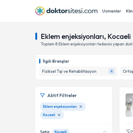
Uzmanlar
Klin
Eklem enjeksiyonları, Kocaeli
Toplam
8
Eklem enjeksiyonları
tedavisi yapan dok
İlgili Branşlar
Fiziksel Tıp ve Rehabilitasyon
Ortop
4
Aktif Filtreler
Eklem enjeksiyonları
Kocaeli
Çok
Şehir
Kocaeli