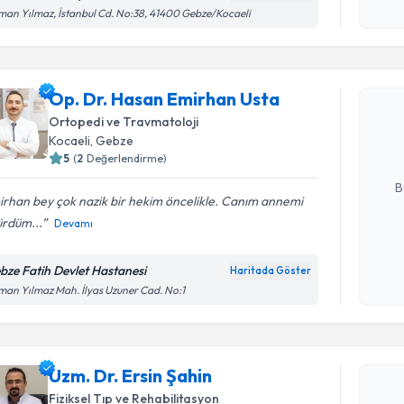
işlenm
an Yılmaz, İstanbul Cd. No:38, 41400 Gebze/Kocaeli
Randevu T
Op. Dr. H
Op. Dr. Hasan Emirhan Usta
oluşturun. 
Ortopedi ve Travmatoloji
hazırlandığ
Kocaeli
, Gebze
5
(
2
Değerlendirme)
E-posta Ad
B
rhan bey çok nazik bir hekim öncelikle. Canım annemi
ürdüm...
Devamı
Kişisel
okudum
bze Fatih Devlet Hastanesi
Haritada Göster
işlenm
an Yılmaz Mah. İlyas Uzuner Cad. No:1
Randevu T
Uzm. Dr. E
Uzm. Dr. Ersin Şahin
bu uzmandan
Fiziksel Tıp ve Rehabilitasyon
posta ile bi