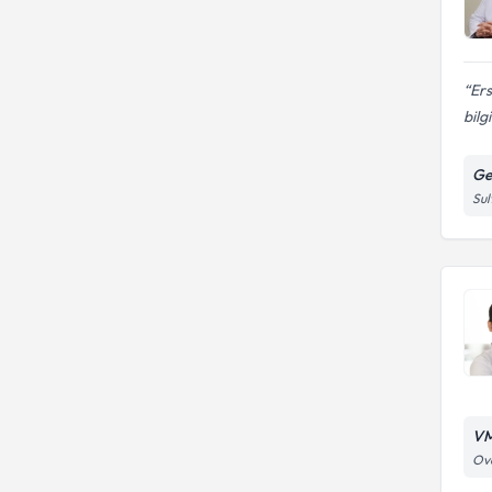
Ers
bilg
Ge
Sul
VM
Ova