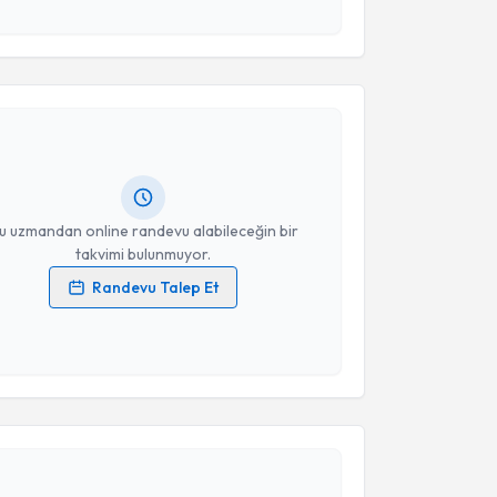
esini kabul ediyorum.
akvimi Talebi
Takvim Talebini Gönder
asan Emirhan Usta
için randevu takvimi talebi
Size bu uzmandan randevu almanız için bir takvim
ında e-posta ile bilgilendireceğiz.
resiniz
u uzmandan online randevu alabileceğin bir
takvimi bulunmuyor.
Randevu Talep Et
 verilerimin işlenmesine ilişkin
Aydınlatma Metni
'ni
 ve kişisel verilerimin belirtilen kapsamda
esini kabul ediyorum.
akvimi Talebi
Takvim Talebini Gönder
rsin Şahin
için randevu takvimi talebi oluşturun. Size
 randevu almanız için bir takvim hazırlandığında e-
lgilendireceğiz.