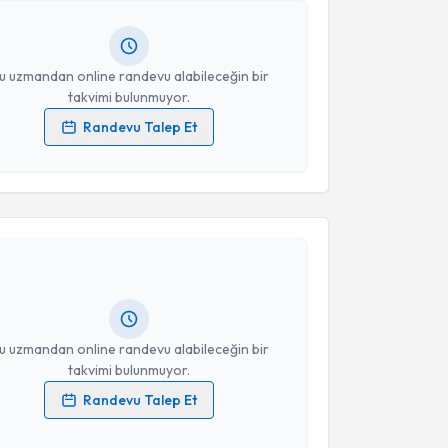
lgilendireceğiz.
resiniz
u uzmandan online randevu alabileceğin bir
takvimi bulunmuyor.
Randevu Talep Et
 verilerimin işlenmesine ilişkin
Aydınlatma Metni
'ni
 ve kişisel verilerimin belirtilen kapsamda
akvimi Talebi
esini kabul ediyorum.
Üyesi Özge Solakoğlu
için randevu takvimi talebi
Takvim Talebini Gönder
Size bu uzmandan randevu almanız için bir takvim
ında e-posta ile bilgilendireceğiz.
resiniz
u uzmandan online randevu alabileceğin bir
takvimi bulunmuyor.
Randevu Talep Et
 verilerimin işlenmesine ilişkin
Aydınlatma Metni
'ni
 ve kişisel verilerimin belirtilen kapsamda