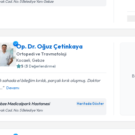
ak Cad. No: 5 Belediye Yanı Gebze
Randevu T
Op. Dr. O
Op. Dr. Oğuz Çetinkaya
Size bu uzm
Ortopedi ve Travmatoloji
hazırlandığ
Kocaeli
, Gebze
5
(
3
Değerlendirme)
E-posta Ad
B
ı sahada el bileğim kırıldı, parçalı kırık oluşmuş. Doktor
..
Devamı
Kişisel
okudum
bze Medicalpark Hastanesi
Haritada Göster
Randevu T
işlenm
ak Cad. No: 5 Belediye Yanı
Op. Dr. Z
bu uzmandan