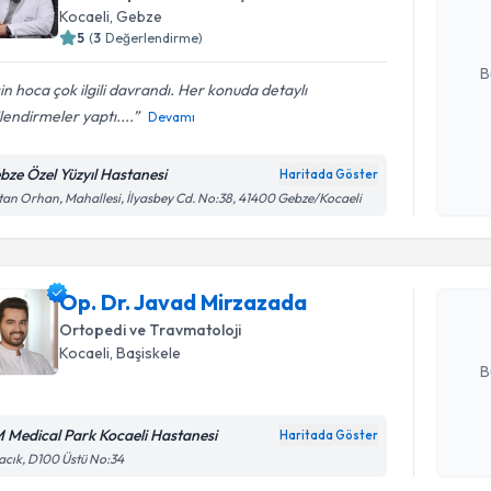
Kocaeli
, Gebze
5
(
3
Değerlendirme)
E-posta Ad
B
in hoca çok ilgili davrandı. Her konuda detaylı
ilendirmeler yaptı....
Devamı
Kişisel
okudum
bze Özel Yüzyıl Hastanesi
Haritada Göster
Randevu T
işlenm
tan Orhan, Mahallesi, İlyasbey Cd. No:38, 41400 Gebze/Kocaeli
Op. Dr. J
Size bu uzm
Op. Dr. Javad Mirzazada
hazırlandığ
Ortopedi ve Travmatoloji
E-posta Ad
Kocaeli
, Başiskele
B
 Medical Park Kocaeli Hastanesi
Haritada Göster
Kişisel
cık, D100 Üstü No:34
okudum