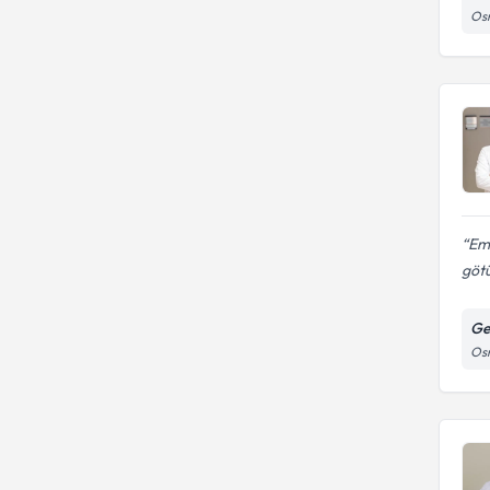
Osm
Emi
göt
Ge
Osm