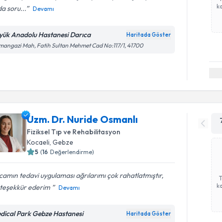
ka
da soru...
Devamı
yük Anadolu Hastanesi Darıca
Haritada Göster
angazi Mah, Fatih Sultan Mehmet Cad No:117/1, 41700
Uzm. Dr. Nuride Osmanlı
Fiziksel Tıp ve Rehabilitasyon
Kocaeli
, Gebze
5
(
16
Değerlendirme)
amın tedavi uygulaması ağrılarımı çok rahatlatmıştır,
ka
teşekkür ederim ️
Devamı
dical Park Gebze Hastanesi
Haritada Göster