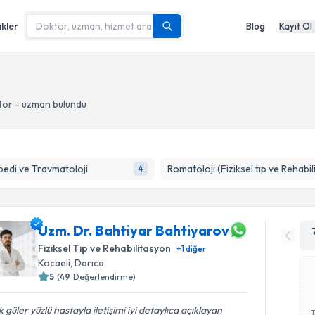
ikler
Blog
Kayıt Ol
tor - uzman bulundu
edi ve Travmatoloji
4
Uzm. Dr. Bahtiyar Bahtiyarov
Fiziksel Tıp ve Rehabilitasyon
+
1
diğer
Kocaeli
, Darıca
5
(
49
Değerlendirme)
 güler yüzlü hastayla iletişimi iyi detaylıca açıklayan