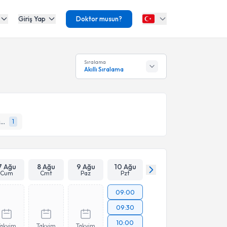
Giriş Yap
Doktor musun?
Sıralama
Akıllı Sıralama
Romatoloji (Fiziksel tıp ve Rehabilitasyon)
1
7 Ağu
8 Ağu
9 Ağu
10 Ağu
Cum
Cmt
Paz
Pzt
09:00
09:30
10:00
Takvim
Takvim
Takvim