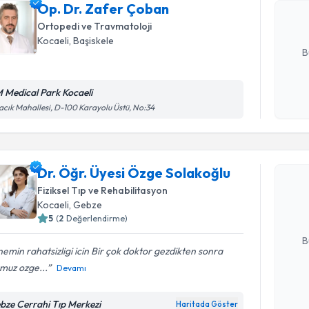
Op. Dr. Zafer Çoban
posta ile bi
Ortopedi ve Travmatoloji
E-posta Ad
Kocaeli
, Başiskele
B
 Medical Park Kocaeli
Kişisel
cık Mahallesi, D-100 Karayolu Üstü, No:34
okudum
Randevu T
işlenm
Dr. Öğr. 
Dr. Öğr. Üyesi Özge Solakoğlu
oluşturun. 
Fiziksel Tıp ve Rehabilitasyon
hazırlandığ
Kocaeli
, Gebze
5
(
2
Değerlendirme)
E-posta Ad
B
emin rahatsizligi icin Bir çok doktor gezdikten sonra
muz ozge...
Devamı
Kişisel
okudum
bze Cerrahi Tıp Merkezi
Haritada Göster