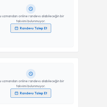
resiniz
u uzmandan online randevu alabileceğin bir
takvimi bulunmuyor.
Randevu Talep Et
 verilerimin işlenmesine ilişkin
Aydınlatma Metni
'ni
 ve kişisel verilerimin belirtilen kapsamda
akvimi Talebi
esini kabul ediyorum.
avad Mirzazada
için randevu takvimi talebi oluşturun.
Takvim Talebini Gönder
andan randevu almanız için bir takvim
ında e-posta ile bilgilendireceğiz.
resiniz
u uzmandan online randevu alabileceğin bir
takvimi bulunmuyor.
Randevu Talep Et
 verilerimin işlenmesine ilişkin
Aydınlatma Metni
'ni
 ve kişisel verilerimin belirtilen kapsamda