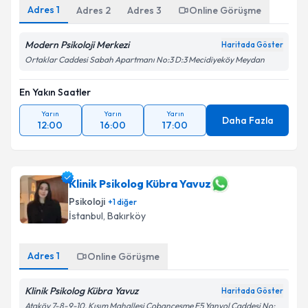
Adres
1
Adres
2
Adres
3
Online Görüşme
Modern Psikoloji Merkezi
Haritada Göster
Ortaklar Caddesi Sabah Apartmanı No:3 D:3 Mecidiyeköy Meydan
En Yakın Saatler
Yarın
Yarın
Yarın
Daha Fazla
12:00
16:00
17:00
Klinik Psikolog Kübra Yavuz
Psikoloji
+
1
diğer
İstanbul
, Bakırköy
Adres
1
Online Görüşme
Klinik Psikolog Kübra Yavuz
Haritada Göster
Ataköy 7-8-9-10. Kısım Mahallesi Çobançeşme E5 Yanyol Caddesi No: