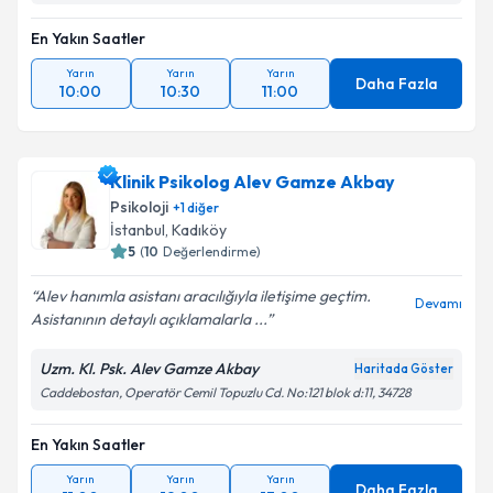
En Yakın Saatler
Yarın
Yarın
Yarın
Daha Fazla
10:00
10:30
11:00
Klinik Psikolog Alev Gamze Akbay
Psikoloji
+
1
diğer
İstanbul
, Kadıköy
5
(
10
Değerlendirme)
Alev hanımla asistanı aracılığıyla iletişime geçtim.
Devamı
Asistanının detaylı açıklamalarla ...
Uzm. Kl. Psk. Alev Gamze Akbay
Haritada Göster
Caddebostan, Operatör Cemil Topuzlu Cd. No:121 blok d:11, 34728
En Yakın Saatler
Yarın
Yarın
Yarın
Daha Fazla