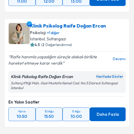
11:00
12:00
13:00
Klinik Psikolog Raife Doğan Ercan
Psikoloji
+
1
diğer
İstanbul
, Sultangazi
4.5
(
2
Değerlendirme)
Raife hanımla yaşadığım süreçle alakalı birlikte
Devamı
hareket etmeye karar verdik
Klinik Psikolog Raife Doğan Ercan
Haritada Göster
Sultançiftliği Mah. Gazi Mustafa Kemal Cad. No:5 Daire:6 Sultangazi
İstanbul
En Yakın Saatler
Yarın
10 Ağu
11 Ağu
Daha Fazla
10:50
15:50
10:00