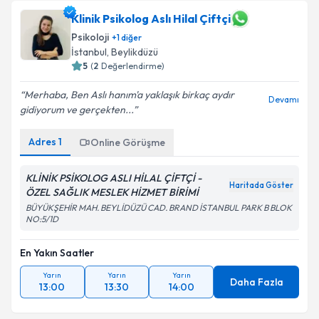
Klinik Psikolog Aslı Hilal Çiftçi
Psikoloji
+
1
diğer
İstanbul
, Beylikdüzü
5
(
2
Değerlendirme)
Merhaba, Ben Aslı hanım'a yaklaşık birkaç aydır
Devamı
gidiyorum ve gerçekten...
Adres
1
Online Görüşme
KLİNİK PSİKOLOG ASLI HİLAL ÇİFTÇİ -
Haritada Göster
ÖZEL SAĞLIK MESLEK HİZMET BİRİMİ
BÜYÜKŞEHİR MAH. BEYLİDÜZÜ CAD. BRAND İSTANBUL PARK B BLOK
NO:5/1D
En Yakın Saatler
Yarın
Yarın
Yarın
Daha Fazla
13:00
13:30
14:00