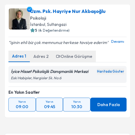
Uzm. Psk. Hayriye Nur Akbaşoğlu
Psikoloji
İstanbul
, Sultangazi
5
(
4
Değerlendirme)
Devamı
işinin ehli biz çok memnunuz herkese tavsiye ederim
Adres
1
Adres
2
Online Görüşme
İyice Hisset Psikolojik Danışmanlık Merkezi
Haritada Göster
Eski Habipler, Nergisler Sk. No:6
En Yakın Saatler
Yarın
Yarın
Yarın
Daha Fazla
09:00
09:45
10:30