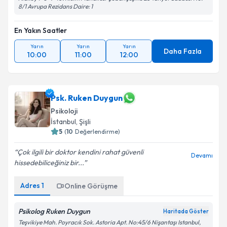
8/1 Avrupa Rezidans Daire: 1
En Yakın Saatler
Yarın
Yarın
Yarın
Daha Fazla
10:00
11:00
12:00
Psk. Ruken Duygun
Psikoloji
İstanbul
, Şişli
5
(
10
Değerlendirme)
Çok ilgili bir doktor kendini rahat güvenli
Devamı
hissedebiliceğiniz bir...
Adres
1
Online Görüşme
Psikolog Ruken Duygun
Haritada Göster
Teşvikiye Mah. Poyracık Sok. Astoria Apt. No:45/6 Nişantaşı Istanbul,