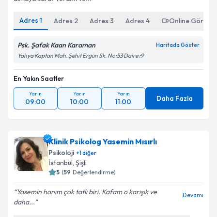
Adres
1
Adres
2
Adres
3
Adres
4
Online Görüşm
Psk. Şafak Kaan Karaman
Haritada Göster
Yahya Kaptan Mah. Şehit Ergün Sk. No:53 Daire :9
En Yakın Saatler
Yarın
Yarın
Yarın
Daha Fazla
09:00
10:00
11:00
Klinik Psikolog Yasemin Mısırlı
Psikoloji
+
1
diğer
İstanbul
, Şişli
5
(
59
Değerlendirme)
Yasemin hanım çok tatlı biri. Kafam o karışık ve
Devamı
daha...