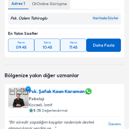
Adres
1
Online Görüşme
Psk. Ozlem Tahiroglu
Haritada Göster
En Yakın Saatler
Yarın
Yarın
Yarın
Daha Fazla
09:45
10:45
11:45
Bölgenize yakın diğer uzmanlar
Psk. Şafak Kaan Karaman
Psikoloji
Kocaeli
, İzmit
5
(
15
Değerlendirme)
Bir süredir yaşadığım kaygılar nedeniyle destek
Devamı
almaya karar verdim ve...