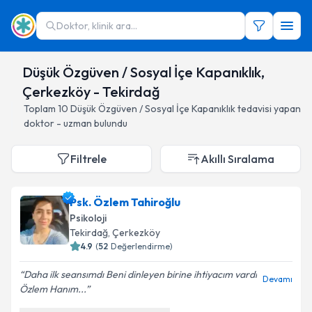
Doktor, klinik ara...
Düşük Özgüven / Sosyal İçe Kapanıklık,
Çerkezköy - Tekirdağ
Toplam
10
Düşük Özgüven / Sosyal İçe Kapanıklık
tedavisi yapan
doktor - uzman bulundu
Filtrele
Akıllı Sıralama
Psk. Özlem Tahiroğlu
Psikoloji
Tekirdağ
, Çerkezköy
4.9
(
52
Değerlendirme)
Daha ilk seansımdı Beni dinleyen birine ihtiyacım vardı
Devamı
Özlem Hanım...