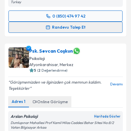
Turkey
0 (850) 474 97 42
Randevu Takvimi Talebi
Randevu Talep Et
Psk. Ruken Duygun
için randevu takvimi talebi
oluşturun. Size bu uzmandan randevu almanız için bir
takvim hazırlandığında e-posta ile bilgilendireceğiz.
Psk. Sevcan Coşkun
Psikoloji
E-posta Adresiniz
Afyonkarahisar
, Merkez
5
(
2
Değerlendirme)
Görüşmemizden ve ilginizden çok memnun kaldım.
Devamı
Teşekkürler
Kişisel verilerimin işlenmesine ilişkin
Aydınlatma
Metni
'ni okudum ve kişisel verilerimin belirtilen
Adres
1
Online Görüşme
kapsamda işlenmesini kabul ediyorum.
Arslan Psikoloji
Haritada Göster
Takvim Talebini Gönder
Dumlupınar Mahallesi Prof Kamil Milas Caddesi Bahar Sitesi No:8/2
Vatan Bilgisayar Arkası