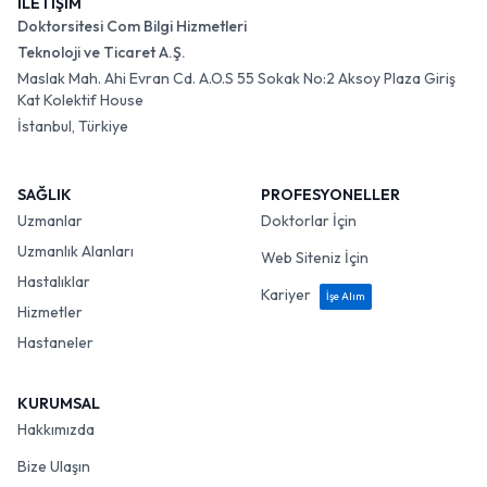
İLETİŞİM
Doktorsitesi Com Bilgi Hizmetleri
Teknoloji ve Ticaret A.Ş.
Maslak Mah. Ahi Evran Cd. A.O.S 55 Sokak No:2 Aksoy Plaza Giriş
Kat Kolektif House
İstanbul, Türkiye
SAĞLIK
PROFESYONELLER
Uzmanlar
Doktorlar İçin
Uzmanlık Alanları
Web Siteniz İçin
Hastalıklar
Kariyer
İşe Alım
Hizmetler
Hastaneler
KURUMSAL
Hakkımızda
Bize Ulaşın