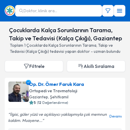
Doktor, klinik ara...
Çocuklarda Kalça Sorunlarının Tarama,
Takip ve Tedavisi (Kalça Çıkığı), Gaziantep
Toplam
1
Çocuklarda Kalça Sorunlarının Tarama, Takip ve
Tedavisi (Kalça Çıkığı)
tedavisi yapan doktor - uzman bulundu
Filtrele
Akıllı Sıralama
Op. Dr. Ömer Faruk Kara
Ortopedi ve Travmatoloji
Gaziantep
, Şehitkamil
5
(
12
Değerlendirme)
İlgisi, güler yüzü ve açıklayıcı yaklaşımıyla çok memnun
Devamı
kaldım. Muayene...