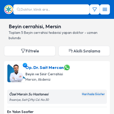
Doktor, klinik ara...
Beyin cerrahisi, Mersin
Toplam
5
Beyin cerrahisi
tedavisi yapan doktor - uzman
bulundu
Filtrele
Akıllı Sıralama
Op. Dr. Sait Mercan
Beyin ve Sinir Cerrahisi
Mersin
, Akdeniz
Özel Mersin Su Hastanesi
Haritada Göster
İhsaniye, Sait Çiftçi Cd. No:30
En Yakın Saatler