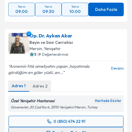
Yarın
Yarın
Yarın
Daha Fazla
09:00
09:30
10:00
Op. Dr. Aykan Akar
Beyin ve Sinir Cerrahisi
Mersin
, Yenişehir
5
(
9
Değerlendirme)
Annemin fıtık ameliyatını yapan ,hayatımda
Devamı
gördüğüm en güler yüzlü ,en...
Adres
1
Adres
2
Özel Yenişehir Hastanesi
Haritada Göster
Güvenevler, 20.Cad No:4, 33110 Yenişehir/Mersin, Turkey
0 (850) 474 22 91
Randevu Takvimi Talebi