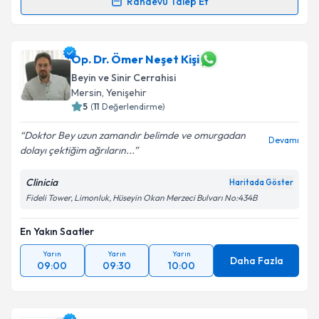
Randevu Talep Et
Op. Dr. Aykan Akar
için randevu takvimi talebi
oluşturun. Size bu uzmandan randevu almanız için bir
takvim hazırlandığında e-posta ile bilgilendireceğiz.
Op. Dr. Ömer Neşet Kişi
Beyin ve Sinir Cerrahisi
E-posta Adresiniz
Mersin
, Yenişehir
5
(
11
Değerlendirme)
Doktor Bey uzun zamandır belimde ve omurgadan
Devamı
dolayı çektiğim ağrıların...
Kişisel verilerimin işlenmesine ilişkin
Aydınlatma
Metni
'ni okudum ve kişisel verilerimin belirtilen
Clinicia
Haritada Göster
kapsamda işlenmesini kabul ediyorum.
Fideli Tower, Limonluk, Hüseyin Okan Merzeci Bulvarı No:434B
Takvim Talebini Gönder
En Yakın Saatler
Yarın
Yarın
Yarın
Daha Fazla
09:00
09:30
10:00