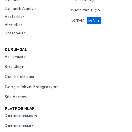
Uzmanlar
Doktorlar İçin
Uzmanlık Alanları
Web Siteniz İçin
Hastalıklar
Kariyer
İşe Alım
Hizmetler
Hastaneler
KURUMSAL
Hakkımızda
Bize Ulaşın
Gizlilik Politikası
Google Takvim Entegrasyonu
Site Haritası
PLATFORMLAR
Doktorsitesi.com
Doktorsitesi.az