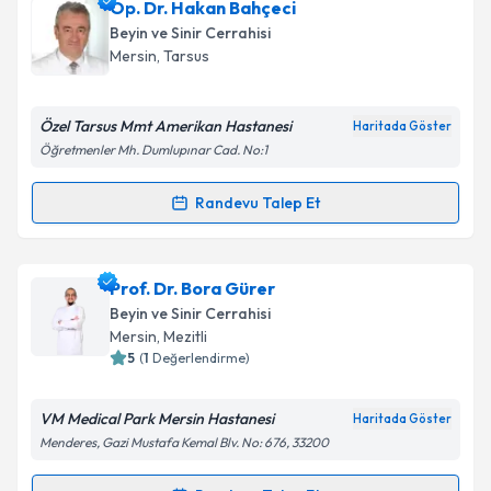
Op. Dr. Hakan Bahçeci
Beyin ve Sinir Cerrahisi
Mersin
, Tarsus
Özel Tarsus Mmt Amerikan Hastanesi
Haritada Göster
Öğretmenler Mh. Dumlupınar Cad. No:1
Randevu Talep Et
Randevu Takvimi Talebi
Op. Dr. Hakan Bahçeci
için randevu takvimi talebi
Prof. Dr. Bora Gürer
oluşturun. Size bu uzmandan randevu almanız için bir
Beyin ve Sinir Cerrahisi
takvim hazırlandığında e-posta ile bilgilendireceğiz.
Mersin
, Mezitli
5
(
1
Değerlendirme)
E-posta Adresiniz
VM Medical Park Mersin Hastanesi
Haritada Göster
Menderes, Gazi Mustafa Kemal Blv. No: 676, 33200
Kişisel verilerimin işlenmesine ilişkin
Aydınlatma