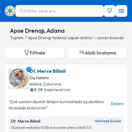
Doktor, klinik ara...
Apse Drenajı, Adana
Toplam
7
Apse Drenajı
tedavisi yapan doktor - uzman bulundu
Filtrele
Akıllı Sıralama
Dt. Merve Bilimli
Diş Hekimi
Adana
, Çukurova
5
(
39
Değerlendirme)
Çok samimi diyalok iletişim kurmaktadır eş dostlara
Devamı
tavsiyede bulunurum
Dt. Merve Bilimli
Haritada Göster
Güzelyalı mahallesi 81118 sk incievler sitesi a1 blok 1/2