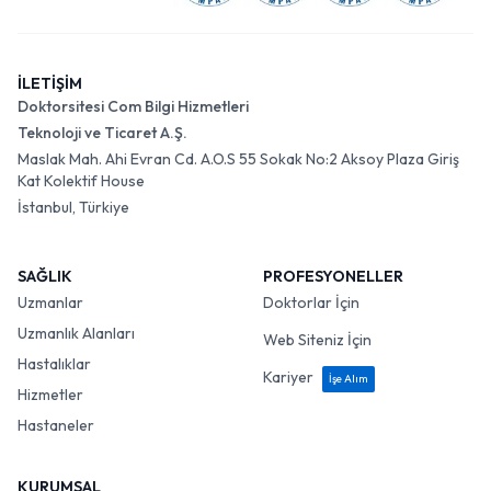
İLETİŞİM
Doktorsitesi Com Bilgi Hizmetleri
Teknoloji ve Ticaret A.Ş.
Maslak Mah. Ahi Evran Cd. A.O.S 55 Sokak No:2 Aksoy Plaza Giriş
Kat Kolektif House
İstanbul, Türkiye
SAĞLIK
PROFESYONELLER
Uzmanlar
Doktorlar İçin
Uzmanlık Alanları
Web Siteniz İçin
Hastalıklar
Kariyer
İşe Alım
Hizmetler
Hastaneler
KURUMSAL