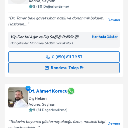
Adana
, Seyhan
5
(
80
Değerlendirme)
Dr. Taner beyi gayet kibar nazik ve donanımlı buldum.
Devamı
Hastanın...
Kişisel verilerimin işlenmesine ilişkin
Aydınlatma
Metni
'ni okudum ve kişisel verilerimin belirtilen
Vip Dental Ağız ve Diş Sağlığı Polikliniği
Haritada Göster
kapsamda işlenmesini kabul ediyorum.
Bahçelievler Mahallesi 54002. Sokak No:1,
Takvim Talebini Gönder
0 (850) 811 79 57
Randevu Takvimi Talebi
Randevu Talep Et
Dt. Taner Polater
için randevu takvimi talebi
oluşturun. Size bu uzmandan randevu almanız için bir
takvim hazırlandığında e-posta ile bilgilendireceğiz.
Dt. Ahmet Korucu
Diş Hekimi
E-posta Adresiniz
Adana
, Seyhan
5
(
81
Değerlendirme)
Tedavim boyunca göstermiş olduğu özen, mesleki bilgi
Devamı
ve hasta odaklı...