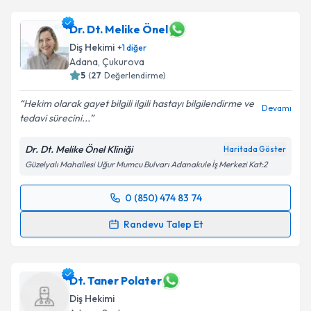
talebi oluşturun. Size bu uzmandan randevu almanız
için bir takvim hazırlandığında e-posta ile
Dr. Dt. Melike Önel
bilgilendireceğiz.
Diş Hekimi
+
1
diğer
Adana
, Çukurova
E-posta Adresiniz
5
(
27
Değerlendirme)
Hekim olarak gayet bilgili ilgili hastayı bilgilendirme ve
Devamı
tedavi sürecini...
Kişisel verilerimin işlenmesine ilişkin
Aydınlatma
Dr. Dt. Melike Önel Kliniği
Haritada Göster
Metni
'ni okudum ve kişisel verilerimin belirtilen
Güzelyalı Mahallesi Uğur Mumcu Bulvarı Adanakule İş Merkezi Kat:2
kapsamda işlenmesini kabul ediyorum.
0 (850) 474 83 74
Randevu Takvimi Talebi
Takvim Talebini Gönder
Randevu Talep Et
Dr. Dt. Melike Önel
için randevu takvimi talebi
oluşturun. Size bu uzmandan randevu almanız için bir
takvim hazırlandığında e-posta ile bilgilendireceğiz.
Dt. Taner Polater
Diş Hekimi
E-posta Adresiniz