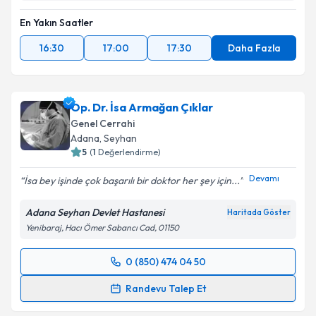
En Yakın Saatler
16:30
17:00
17:30
Daha Fazla
Op. Dr. İsa Armağan Çıklar
Genel Cerrahi
Adana
, Seyhan
5
(
1
Değerlendirme)
Devamı
İsa bey işinde çok başarılı bir doktor her şey için...
Adana Seyhan Devlet Hastanesi
Haritada Göster
Yenibaraj, Hacı Ömer Sabancı Cad, 01150
0 (850) 474 04 50
Randevu Takvimi Talebi
Randevu Talep Et
Op. Dr. İsa Armağan Çıklar
için randevu takvimi