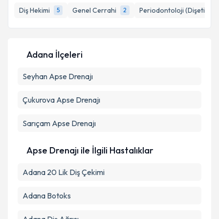
Diş Hekimi
Genel Cerrahi
Periodontoloji (Dişeti Hast
5
2
E-posta Adresiniz
Adana İlçeleri
Kişisel verilerimin işlenmesine ilişkin
Aydınlatma
Seyhan
Metni
Apse Drenajı
'ni okudum ve kişisel verilerimin belirtilen
kapsamda işlenmesini kabul ediyorum.
Çukurova
Apse Drenajı
Takvim Talebini Gönder
Sarıçam
Apse Drenajı
Apse Drenajı ile İlgili Hastalıklar
Adana 20 Lik Diş Çekimi
Adana Botoks