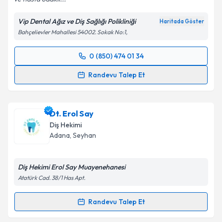
Kişisel verilerimin işlenmesine ilişkin
Aydınlatma
Metni
'ni okudum ve kişisel verilerimin belirtilen
Vip Dental Ağız ve Diş Sağlığı Polikliniği
Haritada Göster
kapsamda işlenmesini kabul ediyorum.
Bahçelievler Mahallesi 54002. Sokak No:1,
Takvim Talebini Gönder
0 (850) 474 01 34
Randevu Takvimi Talebi
Randevu Talep Et
Dt. Ahmet Korucu
için randevu takvimi talebi
oluşturun. Size bu uzmandan randevu almanız için bir
Dt. Erol Say
takvim hazırlandığında e-posta ile bilgilendireceğiz.
Diş Hekimi
E-posta Adresiniz
Adana
, Seyhan
Diş Hekimi Erol Say Muayenehanesi
Atatürk Cad. 38/1 Has Apt.
Kişisel verilerimin işlenmesine ilişkin
Aydınlatma
Metni
'ni okudum ve kişisel verilerimin belirtilen
Randevu Talep Et
kapsamda işlenmesini kabul ediyorum.
Randevu Takvimi Talebi