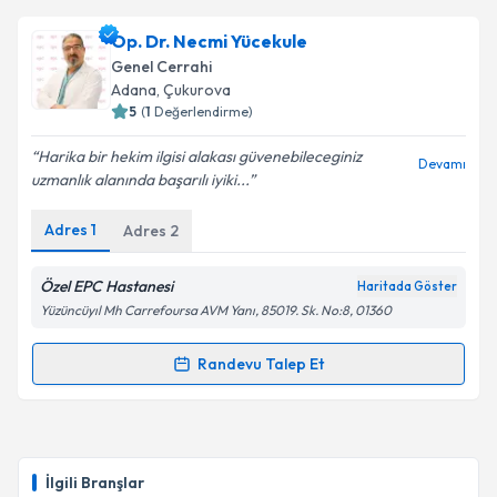
Takvim Talebini Gönder
Dt. Erol Say
için randevu takvimi talebi oluşturun. Size
Op. Dr. Necmi Yücekule
bu uzmandan randevu almanız için bir takvim
Genel Cerrahi
hazırlandığında e-posta ile bilgilendireceğiz.
Adana
, Çukurova
5
(
1
Değerlendirme)
E-posta Adresiniz
Harika bir hekim ilgisi alakası güvenebileceginiz
Devamı
uzmanlık alanında başarılı iyiki...
Adres
1
Adres
2
Kişisel verilerimin işlenmesine ilişkin
Aydınlatma
Metni
'ni okudum ve kişisel verilerimin belirtilen
kapsamda işlenmesini kabul ediyorum.
Özel EPC Hastanesi
Haritada Göster
Yüzüncüyıl Mh Carrefoursa AVM Yanı, 85019. Sk. No:8, 01360
Takvim Talebini Gönder
Randevu Talep Et
Randevu Takvimi Talebi
Op. Dr. Necmi Yücekule
için randevu takvimi talebi
oluşturun. Size bu uzmandan randevu almanız için bir
İlgili Branşlar
takvim hazırlandığında e-posta ile bilgilendireceğiz.