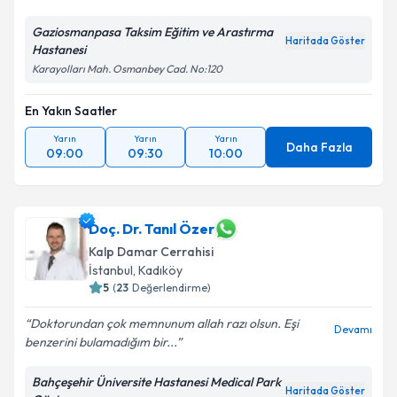
Gaziosmanpasa Taksim Eğitim ve Arastırma
Haritada Göster
Hastanesi
Karayolları Mah. Osmanbey Cad. No:120
En Yakın Saatler
Yarın
Yarın
Yarın
Daha Fazla
09:00
09:30
10:00
Doç. Dr. Tanıl Özer
Kalp Damar Cerrahisi
İstanbul
, Kadıköy
5
(
23
Değerlendirme)
Doktorundan çok memnunum allah razı olsun. Eşi
Devamı
benzerini bulamadığım bir...
Bahçeşehir Üniversite Hastanesi Medical Park
Haritada Göster