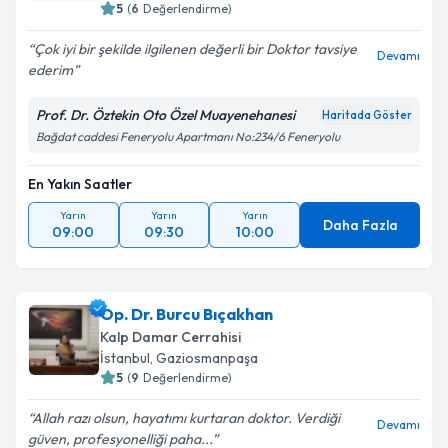
5
(
6
Değerlendirme)
Çok iyi bir şekilde ilgilenen değerli bir Doktor tavsiye
Devamı
ederim
Prof. Dr. Öztekin Oto Özel Muayenehanesi
Haritada Göster
Bağdat caddesi Feneryolu Apartmanı No:234/6 Feneryolu
En Yakın Saatler
Yarın
Yarın
Yarın
Daha Fazla
09:00
09:30
10:00
Op. Dr. Burcu Bıçakhan
Kalp Damar Cerrahisi
İstanbul
, Gaziosmanpaşa
5
(
9
Değerlendirme)
Allah razı olsun, hayatımı kurtaran doktor. Verdiği
Devamı
güven, profesyonelliği paha...