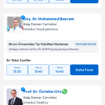
Takvim Talebini Gönder
Doç. Dr. Muhammed Bayram
Kalp Damar Cerrahisi
İstanbul
, Küçükçekmece
Biruni Üniversitesi Tıp Fakültesi Hastanesi
Haritada Göster
Gültepe, Halkalı Cd No: 99, 34295 Küçükçekmece/İstanbul
En Yakın Saatler
Yarın
Yarın
Yarın
Daha Fazla
15:20
15:40
16:40
Prof. Dr. Öztekin Oto
Kalp Damar Cerrahisi
İstanbul
, Kadıköy