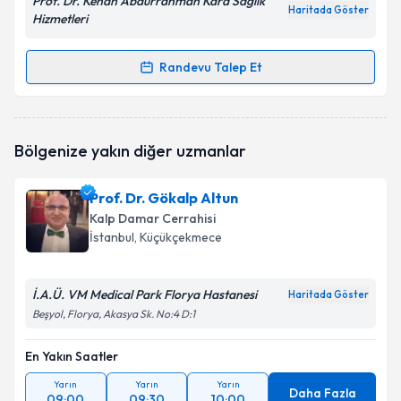
Prof. Dr. Kenan Abdurrahman Kara Sağlık
Haritada Göster
Hizmetleri
Randevu Talep Et
Randevu Takvimi Talebi
Prof. Dr. Kenan Abdurrahman Kara
için randevu
Bölgenize yakın diğer uzmanlar
takvimi talebi oluşturun. Size bu uzmandan randevu
almanız için bir takvim hazırlandığında e-posta ile
bilgilendireceğiz.
Prof. Dr. Gökalp Altun
Kalp Damar Cerrahisi
E-posta Adresiniz
İstanbul
, Küçükçekmece
İ.A.Ü. VM Medical Park Florya Hastanesi
Haritada Göster
Kişisel verilerimin işlenmesine ilişkin
Aydınlatma
Beşyol, Florya, Akasya Sk. No:4 D:1
Metni
'ni okudum ve kişisel verilerimin belirtilen
kapsamda işlenmesini kabul ediyorum.
En Yakın Saatler
Yarın
Yarın
Yarın
Daha Fazla
09:00
09:30
10:00