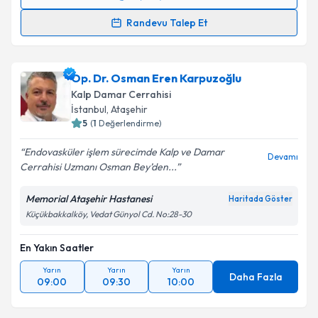
Randevu Takvimi Talebi
Randevu Talep Et
Prof. Dr. Denyan Mansuroğlu
için randevu takvimi
talebi oluşturun. Size bu uzmandan randevu almanız
Op. Dr. Osman Eren Karpuzoğlu
için bir takvim hazırlandığında e-posta ile
bilgilendireceğiz.
Kalp Damar Cerrahisi
İstanbul
, Ataşehir
E-posta Adresiniz
5
(
1
Değerlendirme)
Endovasküler işlem sürecimde Kalp ve Damar
Devamı
Cerrahisi Uzmanı Osman Bey’den...
Kişisel verilerimin işlenmesine ilişkin
Aydınlatma
Memorial Ataşehir Hastanesi
Haritada Göster
Metni
'ni okudum ve kişisel verilerimin belirtilen
Küçükbakkalköy, Vedat Günyol Cd. No:28-30
kapsamda işlenmesini kabul ediyorum.
En Yakın Saatler
Takvim Talebini Gönder
Yarın
Yarın
Yarın
Daha Fazla
09:00
09:30
10:00