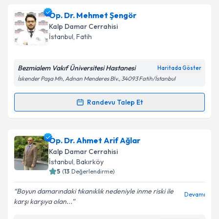
Op. Dr. Mehmet Şengör
Kalp Damar Cerrahisi
İstanbul
, Fatih
Bezmialem Vakıf Üniversitesi Hastanesi
Haritada Göster
İskender Paşa Mh, Adnan Menderes Blv., 34093 Fatih/İstanbul
Randevu Talep Et
Randevu Takvimi Talebi
Op. Dr. Mehmet Şengör
için randevu takvimi talebi
Op. Dr. Ahmet Arif Ağlar
oluşturun. Size bu uzmandan randevu almanız için bir
Kalp Damar Cerrahisi
takvim hazırlandığında e-posta ile bilgilendireceğiz.
İstanbul
, Bakırköy
5
(
13
Değerlendirme)
E-posta Adresiniz
Boyun damarındaki tıkanıklık nedeniyle inme riski ile
Devamı
karşı karşıya olan...