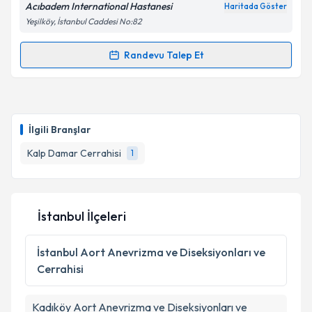
Acıbadem International Hastanesi
Haritada Göster
Kişisel verilerimin işlenmesine ilişkin
Aydınlatma
Yeşilköy, İstanbul Caddesi No:82
Metni
'ni okudum ve kişisel verilerimin belirtilen
kapsamda işlenmesini kabul ediyorum.
Randevu Talep Et
Randevu Takvimi Talebi
Takvim Talebini Gönder
Op. Dr. Ahmet Arif Ağlar
için randevu takvimi talebi
oluşturun. Size bu uzmandan randevu almanız için bir
İlgili Branşlar
takvim hazırlandığında e-posta ile bilgilendireceğiz.
Kalp Damar Cerrahisi
1
E-posta Adresiniz
İstanbul İlçeleri
Kişisel verilerimin işlenmesine ilişkin
Aydınlatma
Metni
'ni okudum ve kişisel verilerimin belirtilen
İstanbul
Aort Anevrizma ve Diseksiyonları ve
kapsamda işlenmesini kabul ediyorum.
Cerrahisi
Takvim Talebini Gönder
Kadıköy
Aort Anevrizma ve Diseksiyonları ve