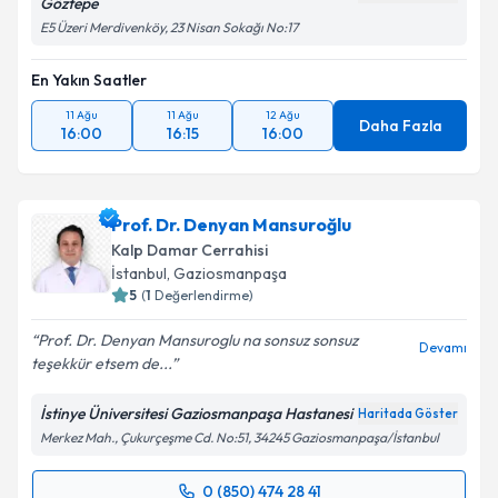
Göztepe
E5 Üzeri Merdivenköy, 23 Nisan Sokağı No:17
En Yakın Saatler
11 Ağu
11 Ağu
12 Ağu
Daha Fazla
16:00
16:15
16:00
Prof. Dr. Denyan Mansuroğlu
Kalp Damar Cerrahisi
İstanbul
, Gaziosmanpaşa
5
(
1
Değerlendirme)
Prof. Dr. Denyan Mansuroglu na sonsuz sonsuz
Devamı
teşekkür etsem de...
İstinye Üniversitesi Gaziosmanpaşa Hastanesi
Haritada Göster
Merkez Mah., Çukurçeşme Cd. No:51, 34245 Gaziosmanpaşa/İstanbul
0 (850) 474 28 41