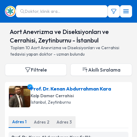
Doktor, klinik ara...
Aort Anevrizma ve Diseksiyonları ve
Cerrahisi, Zeytinburnu - İstanbul
Toplam
10
Aort Anevrizma ve Diseksiyonları ve Cerrahisi
tedavisi yapan doktor - uzman bulundu
Filtrele
Akıllı Sıralama
Prof. Dr. Kenan Abdurrahman Kara
Kalp Damar Cerrahisi
İstanbul
, Zeytinburnu
Adres
1
Adres
2
Adres
3